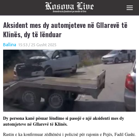
Aksident mes dy automjeteve në Gllarevë të
Klinës, dy të lënduar
Ballina
15:53 / 25 Gusht 2025
Dy persona kanë pësuar lëndime si pasojë e një aksidenti mes dy
automjeteve në Gllarevë të Klinës.
Rastin e ka konfirmuar zëdhënësi i policisë për rajonin e Pejës, Fadil Gashi.