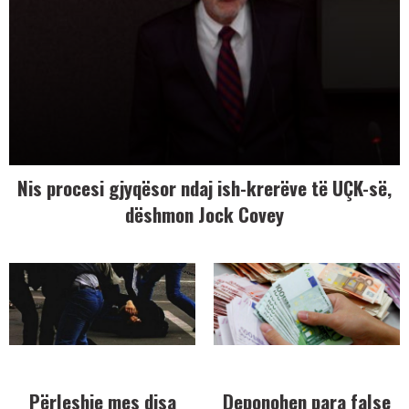
Nis procesi gjyqësor ndaj ish-krerëve të UÇK-së,
dëshmon Jock Covey
Përleshje mes disa
Deponohen para false