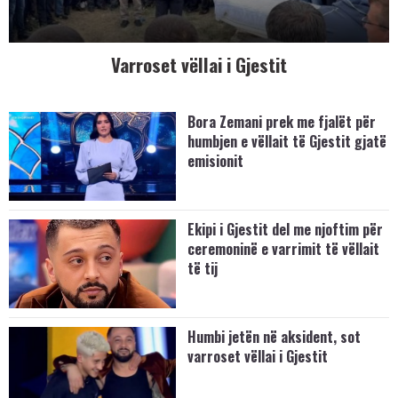
Varroset vëllai i Gjestit
Bora Zemani prek me fjalët për
humbjen e vëllait të Gjestit gjatë
emisionit
Ekipi i Gjestit del me njoftim për
ceremoninë e varrimit të vëllait
të tij
Humbi jetën në aksident, sot
varroset vëllai i Gjestit