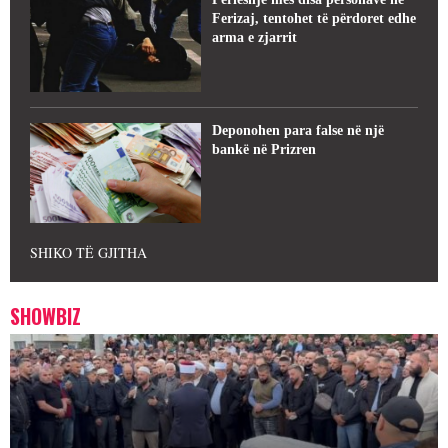
Ferizaj, tentohet të përdoret edhe
arma e zjarrit
Deponohen para false në një
bankë në Prizren
SHIKO TË GJITHA
SHOWBIZ