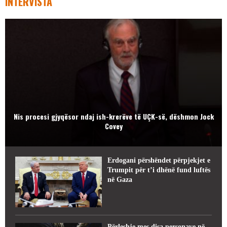
INTERVISTA
Nis procesi gjyqësor ndaj ish-krerëve të UÇK-së, dëshmon Jock
Covey
Erdogani përshëndet përpjekjet e
Trumpit për t’i dhënë fund luftës
në Gaza
Përleshje mes disa personave në