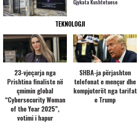
Gjykata Kushtetuese
TEKNOLOGJI
23-vjeçarja nga
SHBA-ja përjashton
Prishtina finaliste në
telefonat e mençur dhe
çmimin global
kompjuterët nga tarifat
“Cybersecurity Woman
e Trump
of the Year 2025”,
votimi i hapur