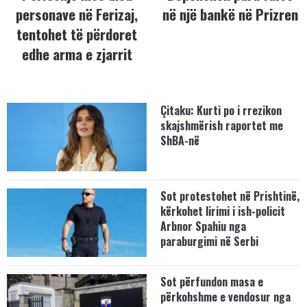
personave në Ferizaj,
në një bankë në Prizren
tentohet të përdoret
edhe arma e zjarrit
Çitaku: Kurti po i rrezikon
skajshmërish raportet me
ShBA-në
Sot protestohet në Prishtinë,
kërkohet lirimi i ish-policit
Arbnor Spahiu nga
paraburgimi në Serbi
Sot përfundon masa e
përkohshme e vendosur nga