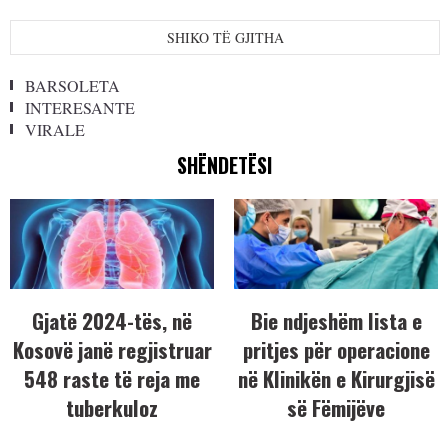
SHIKO TË GJITHA
BARSOLETA
INTERESANTE
VIRALE
SHËNDETËSI
Gjatë 2024-tës, në
Bie ndjeshëm lista e
Kosovë janë regjistruar
pritjes për operacione
548 raste të reja me
në Klinikën e Kirurgjisë
tuberkuloz
së Fëmijëve