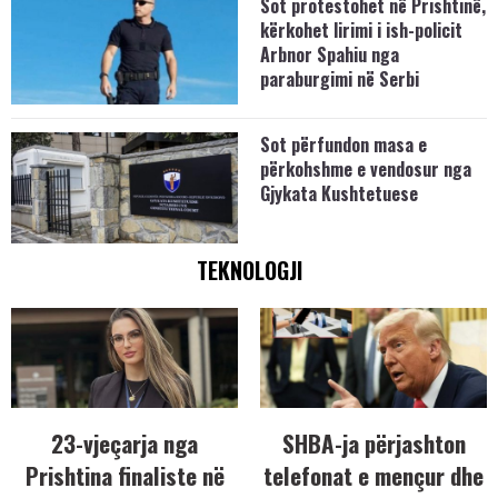
Sot protestohet në Prishtinë,
kërkohet lirimi i ish-policit
Arbnor Spahiu nga
paraburgimi në Serbi
Sot përfundon masa e
përkohshme e vendosur nga
Gjykata Kushtetuese
TEKNOLOGJI
23-vjeçarja nga
SHBA-ja përjashton
Prishtina finaliste në
telefonat e mençur dhe