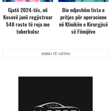
Gjatë 2024-tës, në
Bie ndjeshëm lista e
Kosovë janë regjistruar
pritjes për operacione
548 raste të reja me
në Klinikën e Kirurgjisë
tuberkuloz
së Fëmijëve
SHIKO TË GJITHA