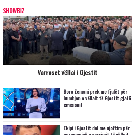
SHOWBIZ
Varroset vëllai i Gjestit
Bora Zemani prek me fjalët për
humbjen e vëllait të Gjestit gjatë
emisionit
Ekipi i Gjestit del me njoftim për
ceremoninë e varrimit të vëllait