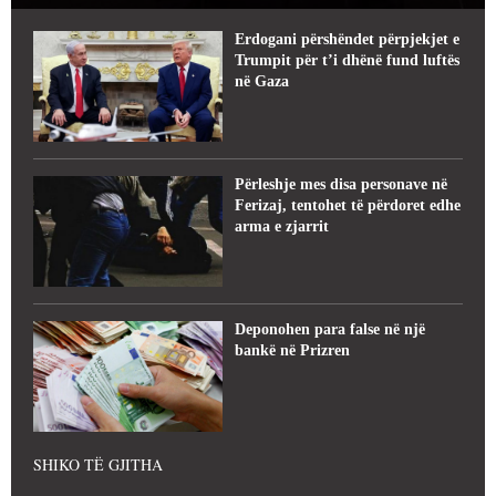
Erdogani përshëndet përpjekjet e
Trumpit për t’i dhënë fund luftës
në Gaza
Përleshje mes disa personave në
Ferizaj, tentohet të përdoret edhe
arma e zjarrit
Deponohen para false në një
bankë në Prizren
SHIKO TË GJITHA