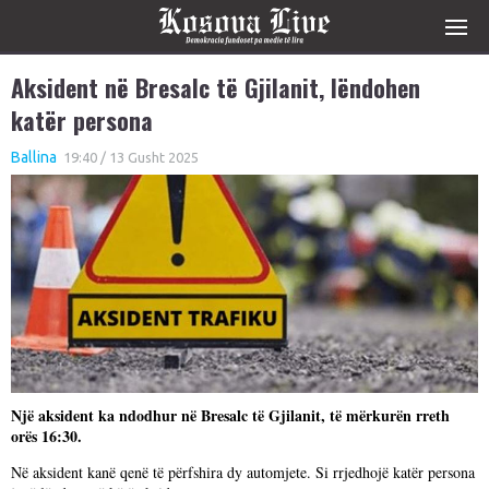
Aksident në Bresalc të Gjilanit, lëndohen
katër persona
Ballina
19:40 / 13 Gusht 2025
Një aksident ka ndodhur në Bresalc të Gjilanit, të mërkurën rreth
orës 16:30.
Në aksident kanë qenë të përfshira dy automjete. Si rrjedhojë katër persona