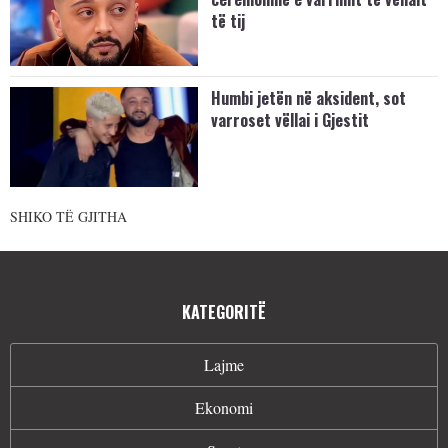
të tij
Humbi jetën në aksident, sot
varroset vëllai i Gjestit
SHIKO TË GJITHA
KATEGORITË
Lajme
Ekonomi