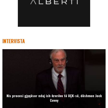
INTERVISTA
Nis procesi gjyqësor ndaj ish-krerëve të UÇK-së, dëshmon Jock
Covey