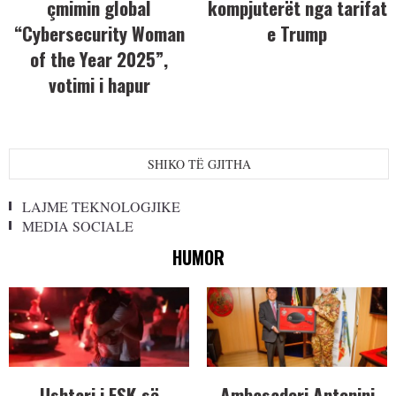
çmimin global
kompjuterët nga tarifat
“Cybersecurity Woman
e Trump
of the Year 2025”,
votimi i hapur
SHIKO TË GJITHA
LAJME TEKNOLOGJIKE
MEDIA SOCIALE
HUMOR
Ushtari i FSK-së
Ambasadori Antonini