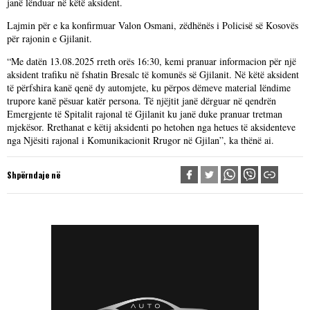
janë lënduar në këtë aksident.
Lajmin për e ka konfirmuar Valon Osmani, zëdhënës i Policisë së Kosovës
për rajonin e Gjilanit.
“Me datën 13.08.2025 rreth orës 16:30, kemi pranuar informacion për një
aksident trafiku në fshatin Bresalc të komunës së Gjilanit. Në këtë aksident
të përfshira kanë qenë dy automjete, ku përpos dëmeve material lëndime
trupore kanë pësuar katër persona. Të njëjtit janë dërguar në qendrën
Emergjente të Spitalit rajonal të Gjilanit ku janë duke pranuar tretman
mjekësor. Rrethanat e këtij aksidenti po hetohen nga hetues të aksidenteve
nga Njësiti rajonal i Komunikacionit Rrugor në Gjilan”, ka thënë ai.
Shpërndaje në