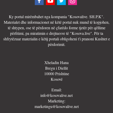
Ky portal mirëmbahet nga kompania "Kosovalive. SH.P.K".
Materialet dhe informacionet në këtë portal nuk mund të kopjohen,
të shtypen, ose të përdoren në çfarëdo forme tjetër për qëllime
përfitimi, pa miratimin e drejtuesve të "Kosova.live". Për ta
shfrytëzuar materialin e këtij portali obligoheni t'i pranoni Kushtet e
përdorimit.
Xheladin Hana
Bregu i Diellit
10000 Prishtine
Kosovë
Email:
info@kosovalive.net
Marketing:
marketingu@kosovalive.net