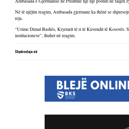
Ambasada e Gjermanisë në Prishtinë një një postim në faqen zy
Në të njëjtin reagim, Ambasada gjermane ka thënë se shpresojnë
reja.
“Urime Dimal Bashës, Kryetarit të ri të Kuvendit të Kosovës. S
institucioneve”, thuhet në reagim.
Shpërndaje në