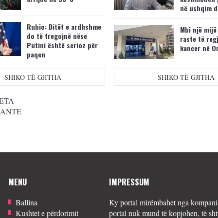
në ushqim d
Rubio: Ditët e ardhshme
Mbi një mijë
do të tregojnë nëse
raste të reg
Putini është serioz për
kancer në O
paqen
SHIKO TË GJITHA
SHIKO TË GJITHA
ETA
SANTE
MENU
IMPRESSUM
Ballina
Ky portal mirëmbahet nga kompania
Kushtet e përdorimit
portal nuk mund të kopjohen, të sht