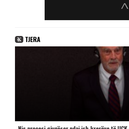
TJERA
Nis procesi gjyqësor ndaj ish-krerëve të UÇ