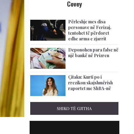
Covey
Përleshje mes disa
personave në Ferizaj,
tentohet të përdoret
edhe arma e zjarrit
Deponohen para false në
një bankë në Prizren
Çitaku: Kurti po i
rrezikon skajshmërish
raportet me ShBA-në
SHIKO TË GJITHA