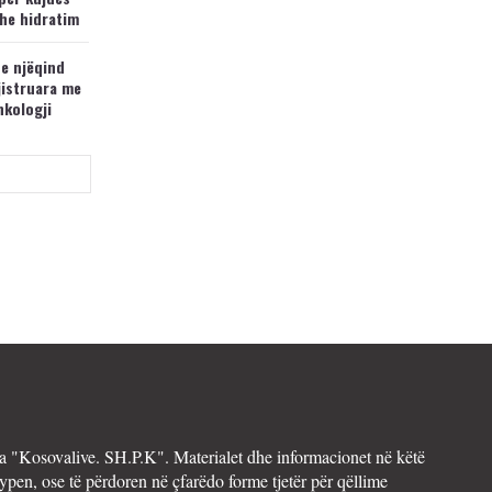
he hidratim
 e njëqind
jistruara me
nkologji
 "Kosovalive. SH.P.K". Materialet dhe informacionet në këtë
ypen, ose të përdoren në çfarëdo forme tjetër për qëllime