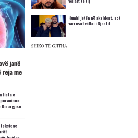
vëllait të tij
Humbi jetën në aksident, sot
varroset vëllai i Gjestit
SHIKO TË GJITHA
ovë janë
ë reja me
 lista e
operacione
e Kirurgjisë
nfeksione
arët
për kujdes