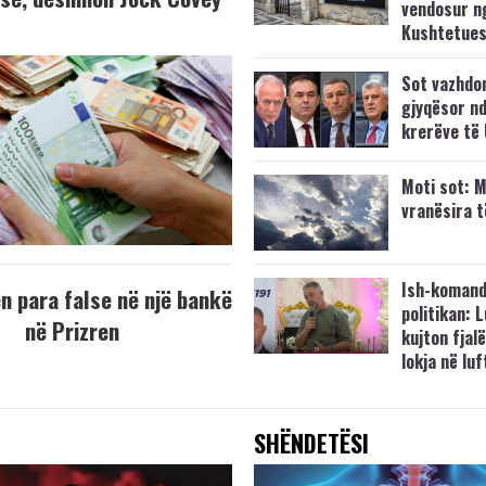
vendosur n
Kushtetue
Sot vazhdo
gjyqësor nd
krerëve të
Moti sot: M
vranësira 
Ish-komand
 para false në një bankë
politikan: 
në Prizren
kujton fjalë
lokja në lu
SHËNDETËSI