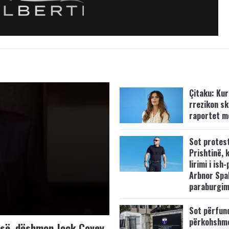
Çitaku: Kurt
rrezikon s
raportet m
Sot protes
Prishtinë, 
lirimi i ish-
Arbnor Spa
paraburgim
Sot përfun
përkohshm
K-së, dëshmon Jock Covey