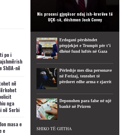
Nis procesi gjyqësor ndaj ish-krerëve të
UÇK-së, dëshmon Jock Covey
Erdogani përshëndet
përpjekjet e Trumpit për t’i
dhënë fund luftës në Gaza
i po i
kajshmërish
e ShBA-në
Përleshje mes disa personave
në Ferizaj, tentohet të
përdoret edhe arma e zjarrit
tohet në
kërkohet
policit
Deponohen para false në një
hiu nga
bankë në Prizren
i në Serbi
don masa e
SHIKO TË GJITHA
e e