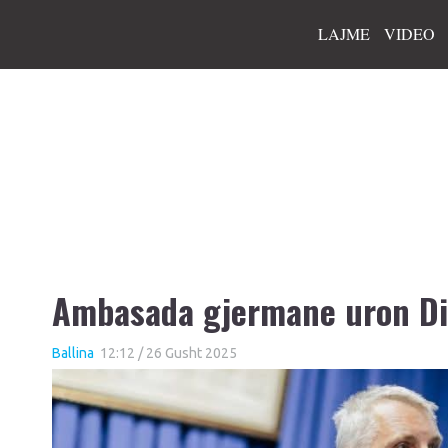
LAJME
VIDEO
Ambasada gjermane uron D
Ballina
12:12 / 26 Gusht 2025