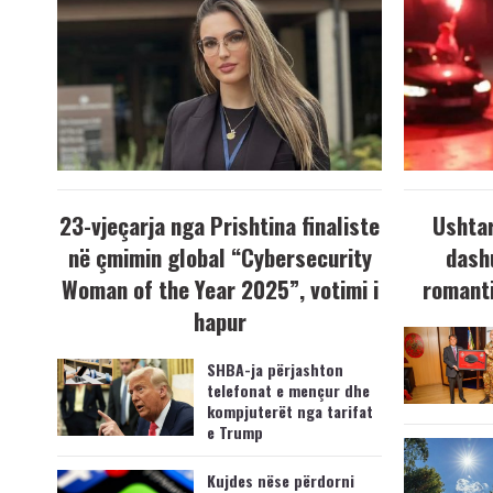
23-vjeçarja nga Prishtina finaliste
Ushtar
në çmimin global “Cybersecurity
dash
Woman of the Year 2025”, votimi i
romanti
hapur
SHBA-ja përjashton
telefonat e mençur dhe
kompjuterët nga tarifat
e Trump
Kujdes nëse përdorni