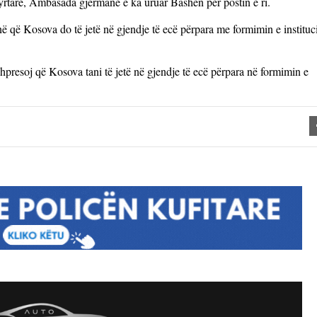
rtare, Ambasada gjermane e ka uruar Bashën për postin e ri.
 që Kosova do të jetë në gjendje të ecë përpara me formimin e instituc
hpresoj që Kosova tani të jetë në gjendje të ecë përpara në formimin e