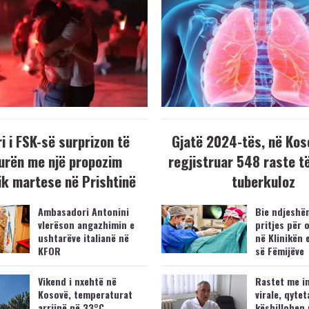
i i FSK-së surprizon të
Gjatë 2024-tës, në Kos
urën me një propozim
regjistruar 548 raste t
k martese në Prishtinë
tuberkuloz
Ambasadori Antonini
Bie ndjeshëm
vlerëson angazhimin e
pritjes për 
ushtarëve italianë në
në Klinikën 
KFOR
së Fëmijëve
Vikend i nxehtë në
Rastet me i
Kosovë, temperaturat
virale, qytet
arrijnë në 33°C
këshillohen 