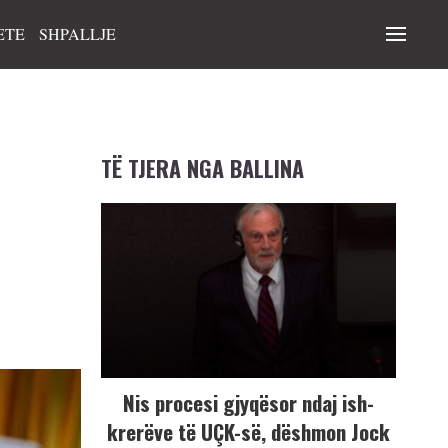
ETE
SHPALLJE
TË TJERA NGA BALLINA
Nis procesi gjyqësor ndaj ish-
krerëve të UÇK-së, dëshmon Jock