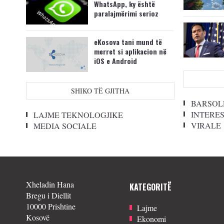
WhatsApp, ky është
paralajmërimi serioz
eKosova tani mund të
merret si aplikacion në
iOS e Android
SHIKO TË GJITHA
BARSOL
INTERE
LAJME TEKNOLOGJIKE
VIRALE
MEDIA SOCIALE
Xheladin Hana
KATEGORITË
Bregu i Diellit
10000 Prishtine
Lajme
Kosovë
Ekonomi