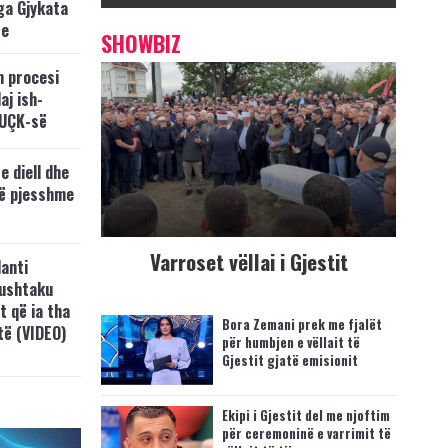
ga Gjykata
se
SHOWBIZ
n procesi
aj ish-
 UÇK-së
e diell dhe
të pjesshme
Varroset vëllai i Gjestit
anti
Lushtaku
t që ia tha
Bora Zemani prek me fjalët
ftë (VIDEO)
për humbjen e vëllait të
Gjestit gjatë emisionit
Ekipi i Gjestit del me njoftim
për ceremoninë e varrimit të