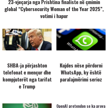
23-vjeçarja nga Prishtina finaliste në çmimin
global “Cybersecurity Woman of the Year 2025”,
votimi i hapur
SHBA-ja përjashton
Kujdes nëse përdorni
telefonat e mençur dhe
WhatsApp, ky është
kompjuterët nga tarifat
paralajmërimi serioz
e Trump
OpenAI pretendon se ka prova