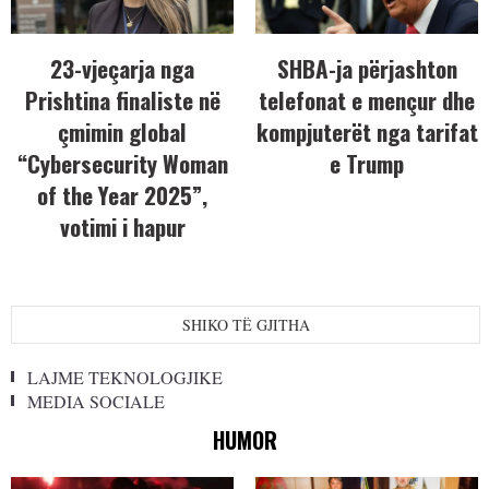
23-vjeçarja nga
SHBA-ja përjashton
Prishtina finaliste në
telefonat e mençur dhe
çmimin global
kompjuterët nga tarifat
“Cybersecurity Woman
e Trump
of the Year 2025”,
votimi i hapur
SHIKO TË GJITHA
LAJME TEKNOLOGJIKE
MEDIA SOCIALE
HUMOR