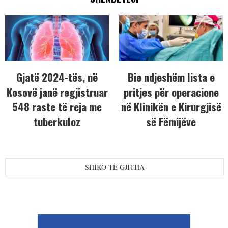
Gjatë 2024-tës, në
Bie ndjeshëm lista e
Kosovë janë regjistruar
pritjes për operacione
548 raste të reja me
në Klinikën e Kirurgjisë
tuberkuloz
së Fëmijëve
SHIKO TË GJITHA