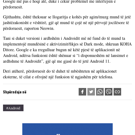
Google më pas e hoqi atë, duke i cekur problemet me interfejsin e
përdoruesit.
Gjithashtu, është theksuar se llogaritja e kohës për agim/muzg mund të jetë
jashtëzakonisht e vështirë, gjë që mund të çojë në një përvojë jocilësore të
përdoruesit, raporton Neowin.
Tani si duket versioni i ardhshëm i Androidit më në fund do të mund ta
implementojë mundësinë e aktivizimit/fikjes së Dark mode, shkruan KOHA
Ditore. Google e ka rregulluar bugun në këtë pjesë të aplikacionit në
Android, ndërsa funksioni është shënuar si “i disponueshëm në lansimet e
ardhshme të Androidit”, gjë që me gjasë do të jetë Android 11.
Deri atëherë, përdoruesit do të duhet të mbështeten në aplikacionet
eksterne, të cilat e ofrojnë një funksion të ngjashëm për telefona.
Shpërndaje në
#android