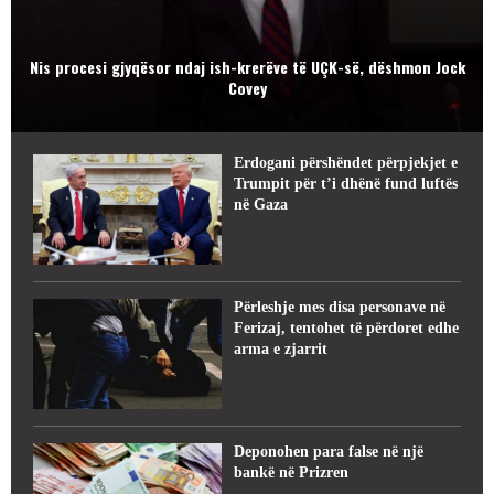
Nis procesi gjyqësor ndaj ish-krerëve të UÇK-së, dëshmon Jock
Covey
Erdogani përshëndet përpjekjet e
Trumpit për t’i dhënë fund luftës
në Gaza
Përleshje mes disa personave në
Ferizaj, tentohet të përdoret edhe
arma e zjarrit
Deponohen para false në një
bankë në Prizren