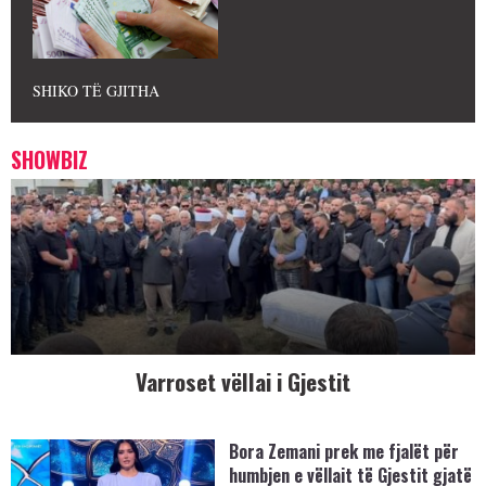
SHIKO TË GJITHA
SHOWBIZ
Varroset vëllai i Gjestit
Bora Zemani prek me fjalët për
humbjen e vëllait të Gjestit gjatë