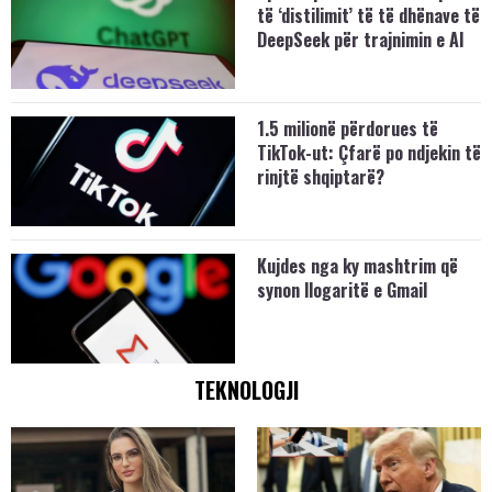
të ‘distilimit’ të të dhënave të
DeepSeek për trajnimin e AI
1.5 milionë përdorues të
TikTok-ut: Çfarë po ndjekin të
rinjtë shqiptarë?
Kujdes nga ky mashtrim që
synon llogaritë e Gmail
TEKNOLOGJI