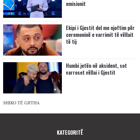
emisionit
Ekipi i Gjestit del me njoftim për
ceremoninë e varrimit të vëllait
të tij
Humbi jetën në aksident, sot
varroset vëllai i Gjestit
SHIKO TË GJITHA
KATEGORITË