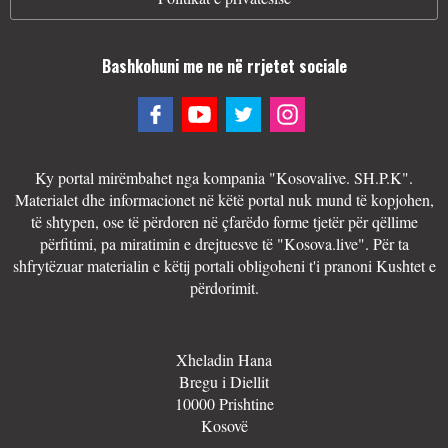
Bashkohuni me ne në rrjetet sociale
Ky portal mirëmbahet nga kompania "Kosovalive. SH.P.K".
Materialet dhe informacionet në këtë portal nuk mund të kopjohen,
të shtypen, ose të përdoren në çfarëdo forme tjetër për qëllime
përfitimi, pa miratimin e drejtuesve të "Kosova.live". Për ta
shfrytëzuar materialin e këtij portali obligoheni t'i pranoni Kushtet e
përdorimit.
Xheladin Hana
Bregu i Diellit
10000 Prishtine
Kosovë