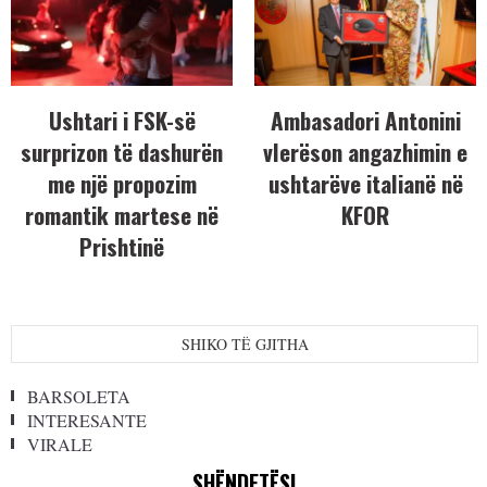
Ushtari i FSK-së
Ambasadori Antonini
surprizon të dashurën
vlerëson angazhimin e
me një propozim
ushtarëve italianë në
romantik martese në
KFOR
Prishtinë
SHIKO TË GJITHA
BARSOLETA
INTERESANTE
VIRALE
SHËNDETËSI