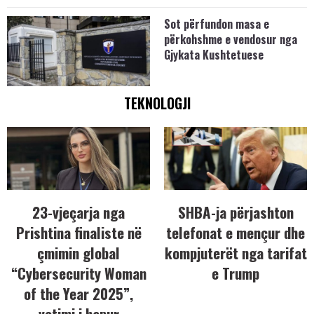
Sot përfundon masa e
përkohshme e vendosur nga
Gjykata Kushtetuese
TEKNOLOGJI
23-vjeçarja nga
SHBA-ja përjashton
Prishtina finaliste në
telefonat e mençur dhe
çmimin global
kompjuterët nga tarifat
“Cybersecurity Woman
e Trump
of the Year 2025”,
votimi i hapur