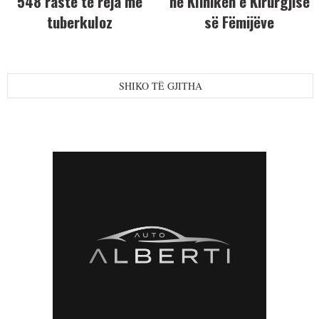
548 raste të reja me
në Klinikën e Kirurgjisë
tuberkuloz
së Fëmijëve
SHIKO TË GJITHA