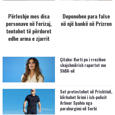
Përleshje mes disa
Deponohen para false
personave në Ferizaj,
në një bankë në Prizren
tentohet të përdoret
edhe arma e zjarrit
Çitaku: Kurti po i rrezikon
skajshmërish raportet me
ShBA-në
Sot protestohet në Prishtinë,
kërkohet lirimi i ish-policit
Arbnor Spahiu nga
paraburgimi në Serbi