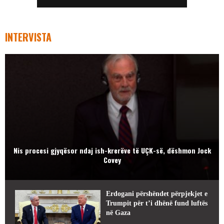
INTERVISTA
Nis procesi gjyqësor ndaj ish-krerëve të UÇK-së, dëshmon Jock
Covey
Erdogani përshëndet përpjekjet e
Trumpit për t’i dhënë fund luftës
në Gaza