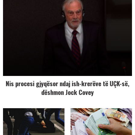
Nis procesi gjyqësor ndaj ish-krerëve të UÇK-së,
dëshmon Jock Covey