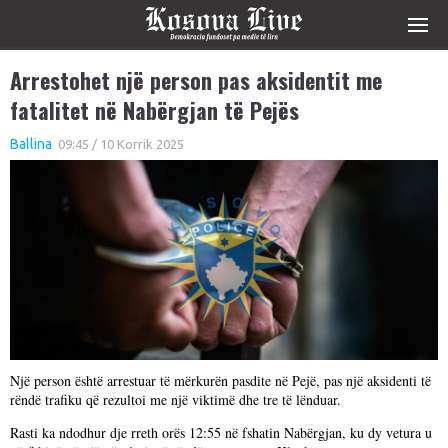
Arrestohet një person pas aksidentit me
fatalitet në Nabërgjan të Pejës
Ballina
09:45 / 10 Korrik 2025
Një person është arrestuar të mërkurën pasdite në Pejë, pas një aksidenti të
rëndë trafiku që rezultoi me një viktimë dhe tre të lënduar.
Rasti ka ndodhur dje rreth orës 12:55 në fshatin Nabërgjan, ku dy vetura u