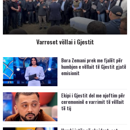
Varroset vëllai i Gjestit
Bora Zemani prek me fjalët për
humbjen e vëllait të Gjestit gjatë
emisionit
Ekipi i Gjestit del me njoftim për
ceremoninë e varrimit të vëllait
të tij