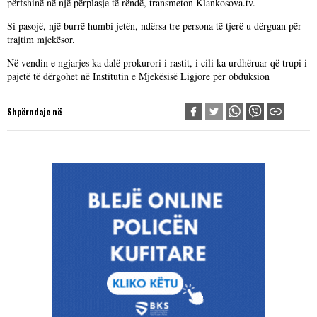
përfshinë në një përplasje të rëndë, transmeton Klankosova.tv.
Si pasojë, një burrë humbi jetën, ndërsa tre persona të tjerë u dërguan për
trajtim mjekësor.
Në vendin e ngjarjes ka dalë prokurori i rastit, i cili ka urdhëruar që trupi i
pajetë të dërgohet në Institutin e Mjekësisë Ligjore për obduksion
Shpërndaje në