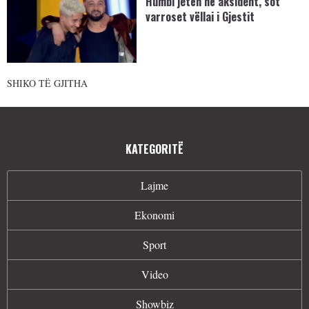
Humbi jetën në aksident, sot
varroset vëllai i Gjestit
SHIKO TË GJITHA
KATEGORITË
Lajme
Ekonomi
Sport
Video
Showbiz