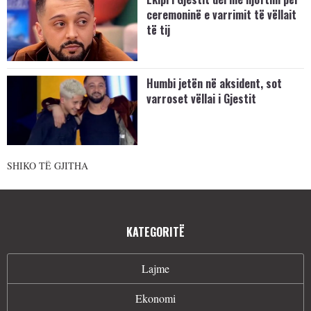
ceremoninë e varrimit të vëllait
të tij
Humbi jetën në aksident, sot
varroset vëllai i Gjestit
SHIKO TË GJITHA
KATEGORITË
Lajme
Ekonomi