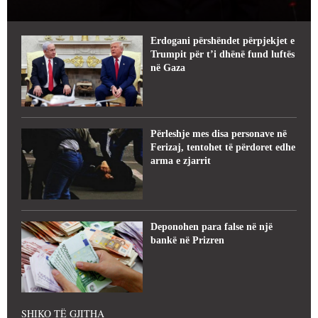
Erdogani përshëndet përpjekjet e
Trumpit për t’i dhënë fund luftës
në Gaza
Përleshje mes disa personave në
Ferizaj, tentohet të përdoret edhe
arma e zjarrit
Deponohen para false në një
bankë në Prizren
SHIKO TË GJITHA