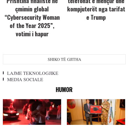
Prishtina finaliste në
telefonat e mençur dhe
çmimin global
kompjuterët nga tarifat
“Cybersecurity Woman
e Trump
of the Year 2025”,
votimi i hapur
SHIKO TË GJITHA
LAJME TEKNOLOGJIKE
MEDIA SOCIALE
HUMOR