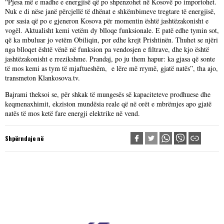
“Pjesa më e madhe e energjisë që po shpenzohet në Kosovë po importohet.
Nuk e di nëse janë përcjellë të dhënat e shkëmbimeve tregtare të energjisë,
por sasia që po e gjeneron Kosova për momentin është jashtëzakonisht e
vogël. Aktualisht kemi vetëm dy blloqe funksionale. E patë edhe tymin sot,
që ka mbuluar jo vetëm Obiliqin, por edhe krejt Prishtinën. Thuhet se njëri
nga blloqet është vënë në funksion pa vendosjen e filtrave, dhe kjo është
jashtëzakonisht e rrezikshme. Prandaj, po ju them hapur: ka gjasa që sonte
të mos kemi as tym të mjaftueshëm, e lëre më rrymë, gjatë natës”, tha ajo,
transmeton Klankosova.tv.
Bajrami theksoi se, për shkak të mungesës së kapaciteteve prodhuese dhe
keqmenaxhimit, ekziston mundësia reale që në orët e mbrëmjes apo gjatë
natës të mos ketë fare energji elektrike në vend.
Shpërndaje në