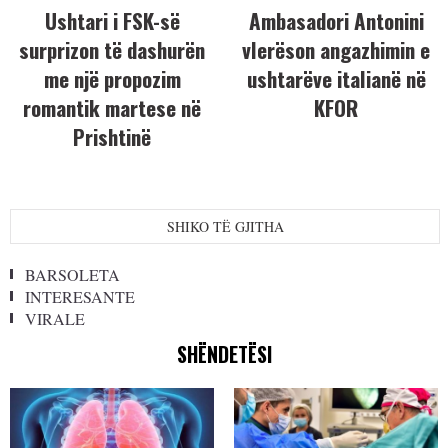
Ushtari i FSK-së
Ambasadori Antonini
surprizon të dashurën
vlerëson angazhimin e
me një propozim
ushtarëve italianë në
romantik martese në
KFOR
Prishtinë
SHIKO TË GJITHA
BARSOLETA
INTERESANTE
VIRALE
SHËNDETËSI