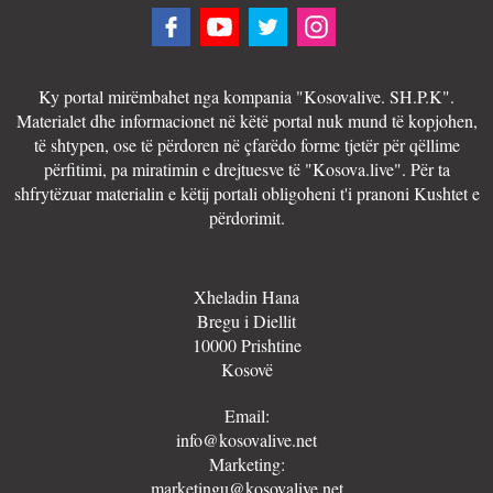
Ky portal mirëmbahet nga kompania "Kosovalive. SH.P.K".
Materialet dhe informacionet në këtë portal nuk mund të kopjohen,
të shtypen, ose të përdoren në çfarëdo forme tjetër për qëllime
përfitimi, pa miratimin e drejtuesve të "Kosova.live". Për ta
shfrytëzuar materialin e këtij portali obligoheni t'i pranoni Kushtet e
përdorimit.
Xheladin Hana
Bregu i Diellit
10000 Prishtine
Kosovë
Email:
info@kosovalive.net
Marketing:
marketingu@kosovalive.net