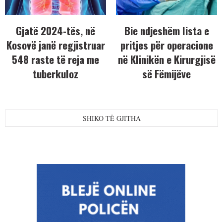
Gjatë 2024-tës, në
Bie ndjeshëm lista e
Kosovë janë regjistruar
pritjes për operacione
548 raste të reja me
në Klinikën e Kirurgjisë
tuberkuloz
së Fëmijëve
SHIKO TË GJITHA