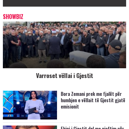
SHOWBIZ
Varroset vëllai i Gjestit
Bora Zemani prek me fjalët për
humbjen e vëllait të Gjestit gjatë
emisionit
Ekipi i Gjestit del me njoftim për