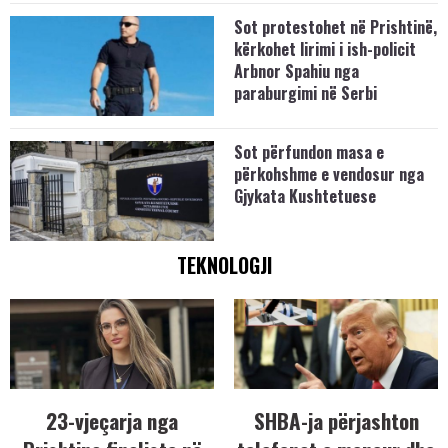
Sot protestohet në Prishtinë,
kërkohet lirimi i ish-policit
Arbnor Spahiu nga
paraburgimi në Serbi
Sot përfundon masa e
përkohshme e vendosur nga
Gjykata Kushtetuese
TEKNOLOGJI
23-vjeçarja nga
SHBA-ja përjashton