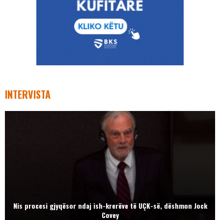
INTERVISTA
Nis procesi gjyqësor ndaj ish-krerëve të UÇK-së, dëshmon Jock
Covey