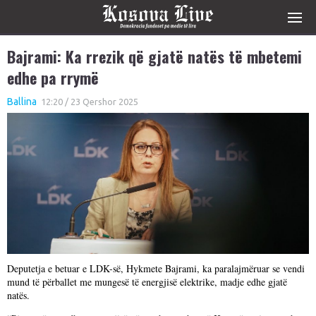
Bajrami: Ka rrezik që gjatë natës të mbetemi
edhe pa rrymë
Ballina
12:20 / 23 Qershor 2025
Deputetja e betuar e LDK-së, Hykmete Bajrami, ka paralajmëruar se vendi
mund të përballet me mungesë të energjisë elektrike, madje edhe gjatë
natës.