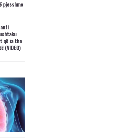
të pjesshme
anti
Lushtaku
t që ia tha
ftë (VIDEO)