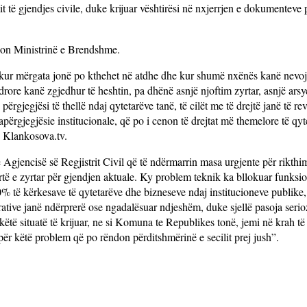
 të gjendjes civile, duke krijuar vështirësi në nxjerrjen e dokumenteve 
ëson Ministrinë e Brendshme.
ë kur mërgata jonë po kthehet në atdhe dhe kur shumë nxënës kanë nevoj
rore kanë zgjedhur të heshtin, pa dhënë asnjë njoftim zyrtar, asnjë arsy
rgjegjësi të thellë ndaj qytetarëve tanë, të cilët me të drejtë janë të rev
rgjegjësie institucionale, që po i cenon të drejtat më themelore të qyt
n Klankosova.tv.
Agjencisë së Regjistrit Civil që të ndërmarrin masa urgjente për rikthi
artë e zyrtar për gjendjen aktuale. Ky problem teknik ka bllokuar funksion
0% të kërkesave të qytetarëve dhe bizneseve ndaj institucioneve publike, 
rative janë ndërprerë ose ngadalësuar ndjeshëm, duke sjellë pasoja serio
këtë situatë të krijuar, ne si Komuna te Republikes tonë, jemi në krah të
r këtë problem që po rëndon përditshmërinë e secilit prej jush”.