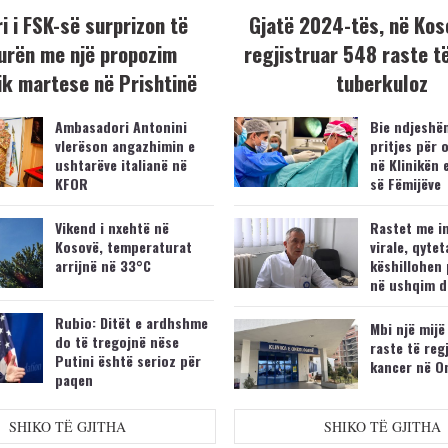
i i FSK-së surprizon të
Gjatë 2024-tës, në Kos
urën me një propozim
regjistruar 548 raste t
k martese në Prishtinë
tuberkuloz
Ambasadori Antonini
Bie ndjeshëm
vlerëson angazhimin e
pritjes për 
ushtarëve italianë në
në Klinikën 
KFOR
së Fëmijëve
Vikend i nxehtë në
Rastet me i
Kosovë, temperaturat
virale, qytet
arrijnë në 33°C
këshillohen 
në ushqim d
Rubio: Ditët e ardhshme
Mbi një mijë
do të tregojnë nëse
raste të reg
Putini është serioz për
kancer në O
paqen
SHIKO TË GJITHA
SHIKO TË GJITHA