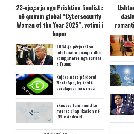
23-vjeçarja nga Prishtina finaliste
Ushtar
në çmimin global “Cybersecurity
dash
Woman of the Year 2025”, votimi i
romanti
hapur
SHBA-ja përjashton
telefonat e mençur dhe
kompjuterët nga tarifat
e Trump
Kujdes nëse përdorni
WhatsApp, ky është
paralajmërimi serioz
eKosova tani mund të
merret si aplikacion në
iOS e Android