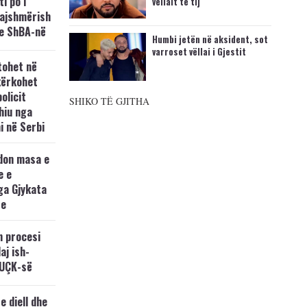
i po i
vëllait të tij
kajshmërish
e ShBA-në
Humbi jetën në aksident, sot
varroset vëllai i Gjestit
tohet në
kërkohet
policit
SHIKO TË GJITHA
hiu nga
i në Serbi
don masa e
e e
ga Gjykata
se
n procesi
aj ish-
 UÇK-së
e diell dhe