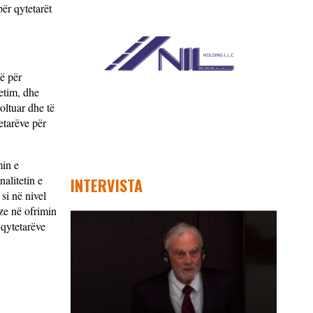
për qytetarët
ë për
etim, dhe
oltuar dhe të
etarëve për
min e
alitetin e
INTERVISTA
si në nivel
ze në ofrimin
 qytetarëve