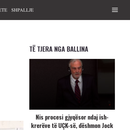
ETE
SHPALLJE
TË TJERA NGA BALLINA
Nis procesi gjyqësor ndaj ish-
krerëve të UÇK-së, dëshmon Jock