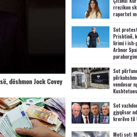
Çitaku: Kurt
rrezikon s
raportet m
Sot protes
Prishtinë, 
lirimi i ish-
Arbnor Spa
paraburgim
Sot përfun
përkohshm
K-së, dëshmon Jock Covey
vendosur n
Kushtetue
Sot vazhdo
gjyqësor nd
krerëve të
Moti sot: M