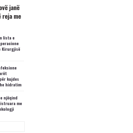
ovë janë
ë reja me
 lista e
operacione
e Kirurgjisë
nfeksione
arët
për kujdes
he hidratim
 e njëqind
jistruara me
nkologji