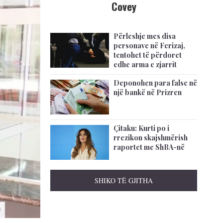
Covey
Përleshje mes disa
personave në Ferizaj,
tentohet të përdoret
edhe arma e zjarrit
Deponohen para false në
një bankë në Prizren
Çitaku: Kurti po i
rrezikon skajshmërish
raportet me ShBA-në
SHIKO TË GJITHA