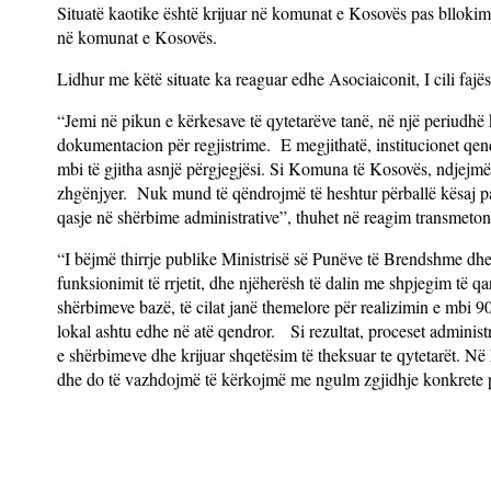
Situatë kaotike është krijuar në komunat e Kosovës pas bllokimit
në komunat e Kosovës.
Lidhur me këtë situate ka reaguar edhe Asociaiconit, I cili faj
“Jemi në pikun e kërkesave të qytetarëve tanë, në një periudh
dokumentacion për regjistrime. E megjithatë, institucionet qend
mbi të gjitha asnjë përgjegjësi. Si Komuna të Kosovës, ndjejmë pë
zhgënjyer. Nuk mund të qëndrojmë të heshtur përballë kësaj papë
qasje në shërbime administrative”, thuhet në reagim transmeto
“I bëjmë thirrje publike Ministrisë së Punëve të Brendshme dhe 
funksionimit të rrjetit, dhe njëherësh të dalin me shpjegim të q
shërbimeve bazë, të cilat janë themelore për realizimin e mbi 9
lokal ashtu edhe në atë qendror. Si rezultat, proceset administ
e shërbimeve dhe krijuar shqetësim të theksuar te qytetarët. Në 
dhe do të vazhdojmë të kërkojmë me ngulm zgjidhje konkrete pë