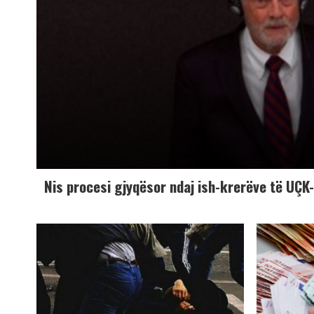
Nis procesi gjyqësor ndaj ish-krerëve të UÇ