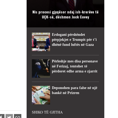
Nis procesi gjyqësor ndaj ish-krerëve të
UÇK-së, dëshmon Jock Covey
Erdogani përshëndet
përpjekjet e Trumpit për t’i
dhënë fund luftës në Gaza
Përleshje mes disa personave
në Ferizaj, tentohet të
përdoret edhe arma e zjarrit
Deponohen para false në një
bankë në Prizren
SHIKO TË GJITHA