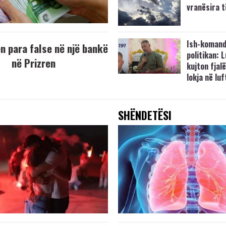
vranësira 
Ish-komand
 para false në një bankë
politikan: 
në Prizren
kujton fjalë
lokja në lu
SHËNDETËSI