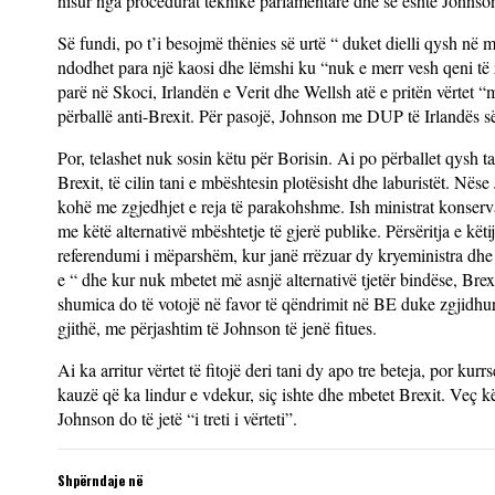
nisur nga procedurat teknike parlamentare dhe se është Johnson
Së fundi, po t’i besojmë thënies së urtë “ duket dielli qysh n
ndodhet para një kaosi dhe lëmshi ku “nuk e merr vesh qeni të z
parë në Skoci, Irlandën e Verit dhe Wellsh atë e pritën vërtet 
përballë anti-Brexit. Për pasojë, Johnson me DUP të Irlandës s
Por, telashet nuk sosin këtu për Borisin. Ai po përballet qysh 
Brexit, të cilin tani e mbështesin plotësisht dhe laburistët. Në
kohë me zgjedhjet e reja të parakohshme. Ish ministrat konse
me këtë alternativë mbështetje të gjerë publike. Përsëritja e kë
referendumi i mëparshëm, kur janë rrëzuar dy kryeministra dhe
e “ dhe kur nuk mbetet më asnjë alternativë tjetër bindëse, Brexi
shumica do të votojë në favor të qëndrimit në BE duke zgjidhur
gjithë, me përjashtim të Johnson të jenë fitues.
Ai ka arritur vërtet të fitojë deri tani dy apo tre beteja, por 
kauzë që ka lindur e vdekur, siç ishte dhe mbetet Brexit. Veç k
Johnson do të jetë “i treti i vërteti”.
Shpërndaje në