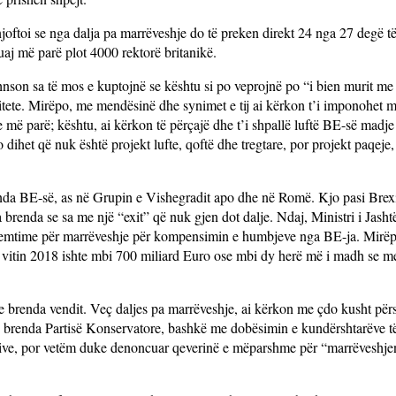
joftoi se nga dalja pa marrëveshje do të preken direkt 24 nga 27 degë 
aj më parë plot 4000 rektorë britanikë.
ohnson sa të mos e kuptojnë se kështu si po veprojnë po “i bien murit m
litete. Mirëpo, me mendësinë dhe synimet e tij ai kërkon t’i imponohet 
e më parë; kështu, ai kërkon të përçajë dhe t’i shpallë luftë BE-së madj
o dihet që nuk është projekt lufte, qoftë dhe tregtare, por projekt paqeje
enda BE-së, as në Grupin e Vishegradit apo dhe në Romë. Kjo pasi Brexi
brenda se sa me një “exit” që nuk gjen dot dalje. Ndaj, Ministri i Jas
emtime për marrëveshje për kompensimin e humbjeve nga BE-ja. Mirëp
ër vitin 2018 ishte mbi 700 miliard Euro ose mbi dy herë më i madh se
e brenda vendit. Veç daljes pa marrëveshje, ai kërkon me çdo kusht për
 tij brenda Partisë Konservatore, bashkë me dobësimin e kundërshtarëve të 
ative, por vetëm duke denoncuar qeverinë e mëparshme për “marrëveshje