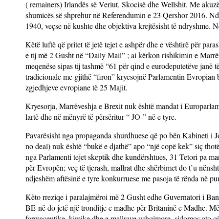
( remainers) Irlandës së Veriut, Skocisë dhe Wellshit. Me akuzën
shumicës së shprehur në Referendumin e 23 Qershor 2016. Ndaj j
1940, veçse në kushte dhe objektiva krejtësisht të ndryshme. Në p
Këtë luftë që pritet të jetë tejet e ashpër dhe e vështirë për para
e tij më 2 Gusht në “Daily Mail” ; ai kërkon rishikimin e Marrë
meqenëse sipas tij tashmë “61 për qind e eurodeputetëve janë t
tradicionale me gjithë “firon” kryesojnë Parlamentin Evropian b
zgjedhjeve evropiane të 25 Majit.
Kryesorja, Marrëveshja e Brexit nuk është mandat i Europarlamen
lartë dhe në mënyrë të përsëritur “ JO-” në e tyre.
Pavarësisht nga propaganda shurdhuese që po bën Kabineti i Jo
no deal) nuk është “bukë e djathë” apo “një copë kek” siç thotë
nga Parlamenti tejet skeptik dhe kundërshtues, 31 Tetori pa mar
për Evropën; veç të tjerash, mallrat dhe shërbimet do t’u nënsht
ndjeshëm aftësinë e tyre konkurruese me pasoja të rënda në punë
Këto rreziqe i paralajmëroi më 2 Gusht edhe Guvernatori i Ba
BE-në do jetë një tronditje e madhe për Britaninë e Madhe. Më të
farmaceutike, kimike dhe e mallrave ushqimore, sidomos ato që