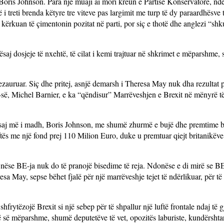
 Boris Johnson. Para një muaji ai mori kreun e Partisë Konservatore, ndë
 treti brenda këtyre tre viteve pas largimit me turp të dy paraardhësve t
rkuan të çimentonin pozitat në parti, por siç e thotë dhe anglezi “shk
ësaj dosjeje të nxehtë, të cilat i kemi trajtuar në shkrimet e mëparshme,
.
zauruar. Siç dhe pritej, asnjë demarsh i Theresa May nuk dha rezultat p
së, Michel Barnier, e ka “qëndisur” Marrëveshjen e Brexit në mënyrë të 
i i saj më i madh, Boris Johnson, me shumë zhurmë e bujë dhe premtime 
ës me një fond prej 110 Milion Euro, duke u premtuar qiejt britanikëve
nëse BE-ja nuk do të pranojë bisedime të reja. Ndonëse e di mirë se BE
sa May, sepse bëhet fjalë për një marrëveshje tejet të ndërlikuar, për të 
hfrytëzojë Brexit si një sebep për të shpallur një luftë frontale ndaj të g
së së mëparshme, shumë deputetëve të vet, opozitës laburiste, kundërshta