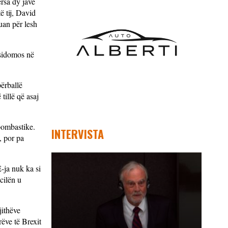
rsa dy javë
ë tij, David
uan për lesh
 sidomos në
ërballë
tillë që asaj
bombastike.
INTERVISTA
, por pa
-ja nuk ka si
cilën u
jithëve
rëve të Brexit