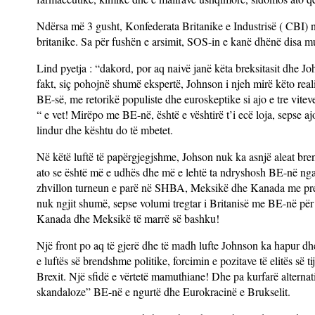
Ndërsa më 3 gusht, Konfederata Britanike e Industrisë ( CBI) n
britanike. Sa për fushën e arsimit, SOS-in e kanë dhënë disa mu
Lind pyetja : “dakord, por aq naivë janë këta breksitasit dhe J
fakt, siç pohojnë shumë ekspertë, Johnson i njeh mirë këto rea
BE-së, me retorikë populiste dhe euroskeptike si ajo e tre vitev
“ e vet! Mirëpo me BE-në, është e vështirë t’i ecë loja, sepse aj
lindur dhe kështu do të mbetet.
Në këtë luftë të papërgjegjshme, Johson nuk ka asnjë aleat br
ato se është më e udhës dhe më e lehtë ta ndryshosh BE-në nga 
zhvillon turneun e parë në SHBA, Meksikë dhe Kanada me pr
nuk ngjit shumë, sepse volumi tregtar i Britanisë me BE-në p
Kanada dhe Meksikë të marrë së bashku!
Një front po aq të gjerë dhe të madh lufte Johnson ka hapur dh
e luftës së brendshme politike, forcimin e pozitave të elitës së
Brexit. Një sfidë e vërtetë mamuthiane! Dhe pa kurfarë altern
skandaloze” BE-në e ngurtë dhe Eurokracinë e Brukselit.