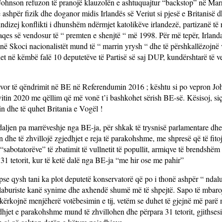
at. Johnson refuzon të pranojë klauzolën e ashtuquajtur “backstop” në Ma
të ashpër fizik dhe doganor midis Irlandës së Veriut si pjesë e Britanisë 
indizej konflikti i dhunshëm ndërmjet katolikëve irlandezë, partizanë të 
aqes së vendosur të “ premten e shenjtë “ më 1998. Për më tepër, Irland
 në Skoci nacionalistët mund të “ marrin yrysh “ dhe të përshkallëzojnë
t në këmbë falë 10 deputetëve të Partisë së saj DUP, kundërshtarë të v
favor të qëndrimit në BE në Referendumin 2016 ; kështu si po vepron Jo
 vitin 2020 me qëllim që më vonë t’i bashkohet sërish BE-së. Kësisoj, s
n dhe të quhet Britania e Vogël !
daljen pa marrëveshje nga BE-ja, për shkak të trysnisë parlamentare dhe
tin dhe të zhvillojë zgjedhjet e reja të parakohshme, me shpresë që të fit
sabotatorëve” të zbatimit të vullnetit të popullit, armiqve të brendshëm
 31 tetorit, kur të ketë dalë nga BE-ja “me hir ose me pahir”
pse qysh tani ka plot deputetë konservatorë që po i thonë ashpër “ ndalu
 laburiste kanë synime dhe axhendë shumë më të shpejtë. Sapo të mbar
të kërkojnë menjëherë votëbesimin e tij, vetëm se duhet të gjejnë më parë
dhjet e parakohshme mund të zhvillohen dhe përpara 31 tetorit, gjithsesi