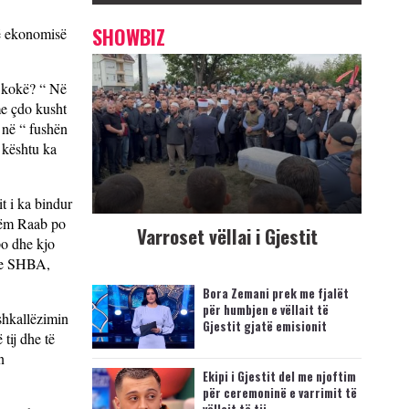
SHOWBIZ
të ekonomisë
e kokë? “ Në
me çdo kusht
e në “ fushën
, kështu ka
t i ka bindur
htëm Raab po
Varroset vëllai i Gjestit
o dhe kjo
 me SHBA,
Bora Zemani prek me fjalët
për humbjen e vëllait të
shkallëzimin
Gjestit gjatë emisionit
tij dhe të
n
Ekipi i Gjestit del me njoftim
për ceremoninë e varrimit të