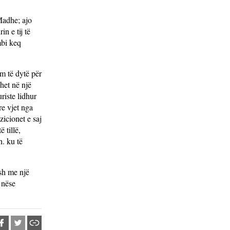
Madhe; ajo
n e tij të
mbi keq
um të dytë për
het në një
iste lidhur
re vjet nga
icionet e saj
 tillë,
. ku të
osh me një
 nëse