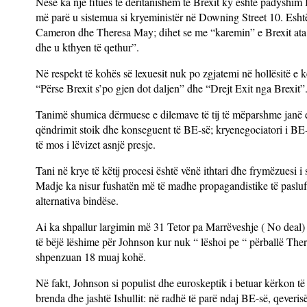
Nëse ka një fitues të deritanishëm të Brexit ky është padyshim
më parë u sistemua si kryeministër në Downing Street 10. Eshtë i
Cameron dhe Theresa May; dihet se me “karemin” e Brexit ata kë
dhe u kthyen të qethur”.
Në respekt të kohës së lexuesit nuk po zgjatemi në hollësitë e k
“Përse Brexit s’po gjen dot daljen” dhe “Drejt Exit nga Brexit”
Tanimë shumica dërmuese e dilemave të tij të mëparshme janë e
qëndrimit stoik dhe konseguent të BE-së; kryenegociatori i BE-
të mos i lëvizet asnjë presje.
Tani në krye të këtij procesi është vënë ithtari dhe frymëzues
Madje ka nisur fushatën më të madhe propagandistike të pasluft
alternativa bindëse.
Ai ka shpallur largimin më 31 Tetor pa Marrëveshje ( No deal) 
të bëjë lëshime për Johnson kur nuk “ lëshoi pe “ përballë There
shpenzuan 18 muaj kohë.
Në fakt, Johnson si populist dhe euroskeptik i betuar kërkon të s
brenda dhe jashtë Ishullit: në radhë të parë ndaj BE-së, qeveri