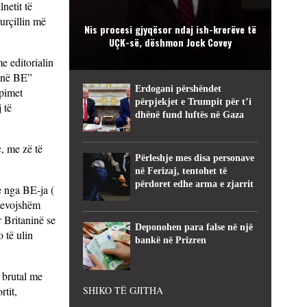
netit të
urçillin më
Nis procesi gjyqësor ndaj ish-krerëve të
UÇK-së, dëshmon Jock Covey
me editorialin
e në BE”
Erdogani përshëndet
upimet
përpjekjet e Trumpit për t’i
 të
dhënë fund luftës në Gaza
, me zë të
Përleshje mes disa personave
në Ferizaj, tentohet të
përdoret edhe arma e zjarrit
e nga BE-ja (
 nevojshëm
 Britaninë se
Deponohen para false në një
 të ulin
bankë në Prizren
 brutal me
rtit,
SHIKO TË GJITHA