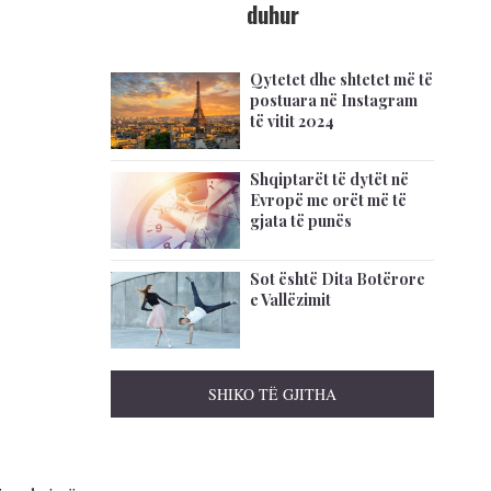
duhur
Qytetet dhe shtetet më të
postuara në Instagram
të vitit 2024
Shqiptarët të dytët në
Evropë me orët më të
gjata të punës
Sot është Dita Botërore
e Vallëzimit
SHIKO TË GJITHA