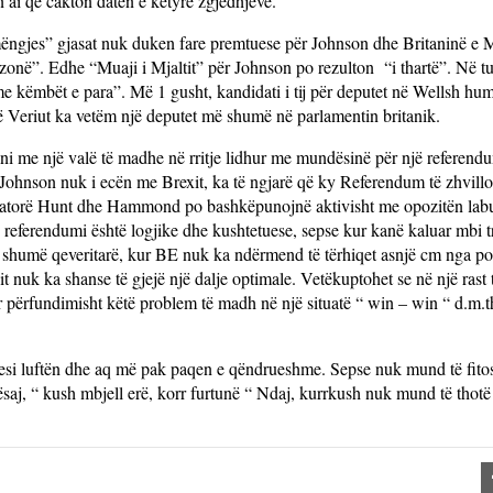
 ai që cakton datën e këtyre zgjedhjeve.
ë mëngjes” gjasat nuk duken fare premtuese për Johnson dhe Britaninë e 
onë”. Edhe “Muaji i Mjaltit” për Johnson po rezulton “i thartë”. Në turi
“me këmbët e para”. Më 1 gusht, kandidati i tij për deputet në Wellsh hu
ë Veriut ka vetëm një deputet më shumë në parlamentin britanik.
tani me një valë të madhe në rritje lidhur me mundësinë për një referend
se Johnson nuk i ecën me Brexit, ka të ngjarë që ky Referendum të zhvillo
rvatorë Hunt dhe Hammond po bashkëpunojnë aktivisht me opozitën labur
tij referendumi është logjike dhe kushtetuese, sepse kur kanë kaluar mbi t
 shumë qeveritarë, kur BE nuk ka ndërmend të tërhiqet asnjë cm nga poz
t nuk ka shanse të gjejë një dalje optimale. Vetëkuptohet se në një rast të
 përfundimisht këtë problem të madh në një situatë “ win – win “ d.m.th
kurrsesi luftën dhe aq më pak paqen e qëndrueshme. Sepse nuk mund të fit
ësaj, “ kush mbjell erë, korr furtunë “ Ndaj, kurrkush nuk mund të thotë