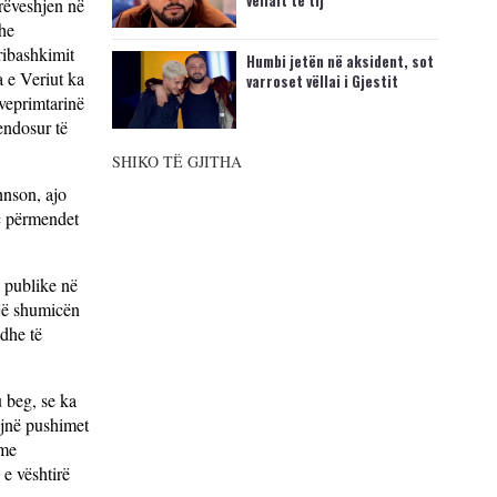
vëllait të tij
rrëveshjen në
dhe
ribashkimit
Humbi jetën në aksident, sot
a e Veriut ka
varroset vëllai i Gjestit
 veprimtarinë
endosur të
SHIKO TË GJITHA
hnson, ajo
iç përmendet
 publike në
ojë shumicën
 dhe të
 beg, se ka
ojnë pushimet
 me
 e vështirë