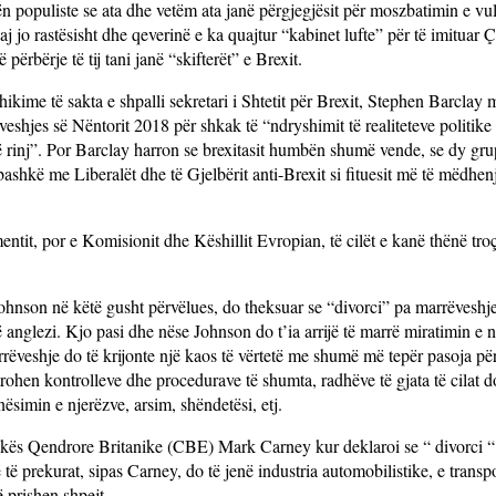
 populiste se ata dhe vetëm ata janë përgjegjësit për moszbatimin e vull
o rastësisht dhe qeverinë e ka quajtur “kabinet lufte” për të imituar Ç
ërbërje të tij tani janë “skifterët” e Brexit.
shikime të sakta e shpalli sekretari i Shtetit për Brexit, Stephen Barclay 
veshjes së Nëntorit 2018 për shkak të “ndryshimit të realiteteve politik
ë rinj”. Por Barclay harron se brexitasit humbën shumë vende, se dy gr
ashkë me Liberalët dhe të Gjelbërit anti-Brexit si fituesit më të mëdhenj
tit, por e Komisionit dhe Këshillit Evropian, të cilët e kanë thënë troç
hnson në këtë gusht përvëlues, do theksuar se “divorci” pa marrëveshj
 anglezi. Kjo pasi dhe nëse Johnson do t’ia arrijë të marrë miratimin e
rëveshje do të krijonte një kaos të vërtetë me shumë më tepër pasoja për
rohen kontrolleve dhe procedurave të shumta, radhëve të gjata të cilat do
simin e njerëzve, arsim, shëndetësi, etj.
nkës Qendrore Britanike (CBE) Mark Carney kur deklaroi se “ divorci “
 prekurat, sipas Carney, do të jenë industria automobilistike, e transpo
 prishen shpejt.