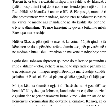
Terreni tjetër tejet i rrezikshëm shpërthyes është te dy Irland
fjalë ; mospranimi i saj do të çonte ne rivendosjen e një kufiri 
Republikës së Irlandës si antare e BE-së. Për pasojë, mund të r
dhe protestantëve veriirlandezë, mbështetës të Mbretërisë pas p
një vartësi të madhe nga Irlanda dhe në ato kushte atje por dhe
e tyre të dhunshme. Të mos harrojmë se qeveria britanike mbahe
Brexit pa marrëveshje.
Ndërsa Skocia, pikë tjetër e nxehtë, ka votuar 62 për qind në 
kërcënon se do të përsërisë referendumin e saj për pavarësi në
në median e huaj, ishulli rrezikon që më vonë të ndryshojë emri
Gjithashtu, Johnson shpreson që, nëse do ta ketë të pamundur 
rritje ë shtator – tetor, atëherë ai mund të shpërndajë parlamen
e nevojshme për t’i hapur rrugën Brexit pa marrëveshje kundër “
jashtëm në Bruksel. Por, ai pëlqen që këto zgjedhje t’i bëjë pas
Mirëpo këtu ka shumë të ngjarë t’i “hasë sharra në gozhdë”, se
hendek” Ndryshe nga Johnson, kundërshtarët e tij dhe opozita
e gushtit dhe të çelet parlamenti britanik më 3 shtator, ata do 
konsensus kryeministrin dhe qeverinë alternative. Kësisoj, zgje