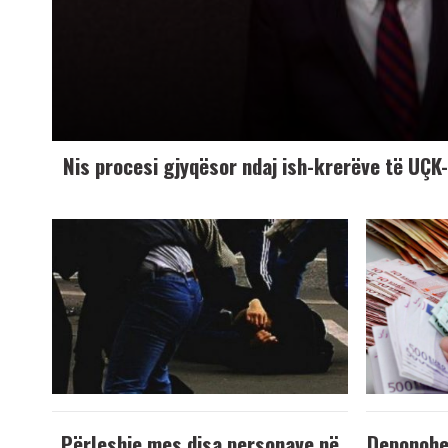
Nis procesi gjyqësor ndaj ish-krerëve të UÇ
Përleshje mes disa personave në
Deponohen