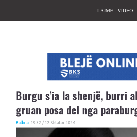
LAJME
VIDEO
Burgu s’ia la shenjë, burri 
gruan posa del nga parabur
Ballina
19:32 / 12 Shtator 2024