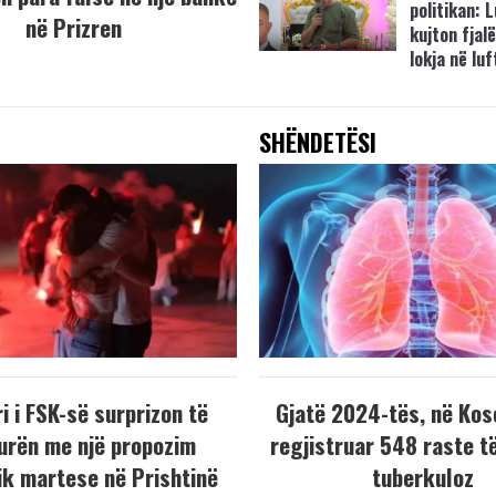
politikan: 
në Prizren
kujton fjalë
lokja në lu
SHËNDETËSI
i i FSK-së surprizon të
Gjatë 2024-tës, në Kos
urën me një propozim
regjistruar 548 raste t
k martese në Prishtinë
tuberkuloz