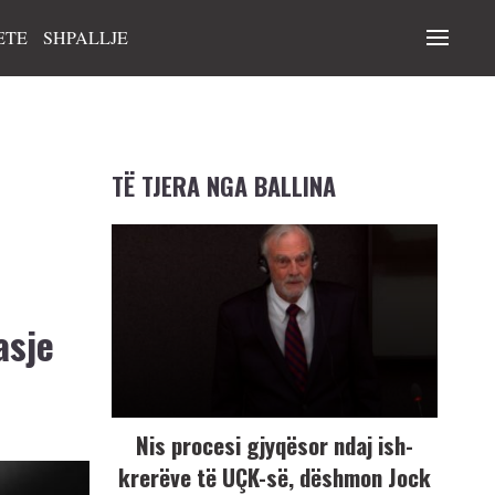
ETE
SHPALLJE
TË TJERA NGA BALLINA
asje
Nis procesi gjyqësor ndaj ish-
krerëve të UÇK-së, dëshmon Jock