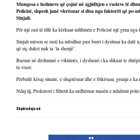
Mungesa e hetimeve që çojnë në zgjidhjen e rasteve të dhu
Policisë, shpesh janë vlerësuar si disa nga faktorët që po n
Sinjali.
Për një rast të tillë ka kërkuar ndihmën e Policisë një grua nga 
Sinjali mëson se rasti ka ndodhur pasi burri i dyshuar ka dalë 
që siç duket nuk ia ‘la shenjë’.
Bazuar në dëshminë e viktimës, i dyshuari i ka shkuar te shtëp
ta vrasë.
Përballë kësaj situate, e shqetësuar dhe e frikësuar, gruaja e ka 
Ndaj tij, Prokurori i Shtetit ka urdhëruar masën e ndalimit poli
Shpërndaje në