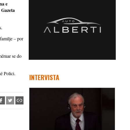
na e
n Gazeta
s.
familje – por
mëruar se do
ë Polici.
INTERVISTA