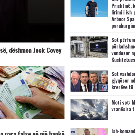
Prishtinë, 
lirimi i ish-
Arbnor Spa
paraburgim
Sot përfun
përkohshm
K-së, dëshmon Jock Covey
vendosur n
Kushtetue
Sot vazhdo
gjyqësor nd
krerëve të
Moti sot: M
vranësira 
Ish-komand
 para false në një bankë