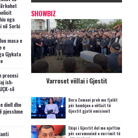
kërkohet
SHOWBIZ
policit
hiu nga
i në Serbi
don masa e
e e
ga Gjykata
se
n procesi
Varroset vëllai i Gjestit
aj ish-
 UÇK-së
Bora Zemani prek me fjalët
e diell dhe
për humbjen e vëllait të
të pjesshme
Gjestit gjatë emisionit
Ekipi i Gjestit del me njoftim
anti
për ceremoninë e varrimit të