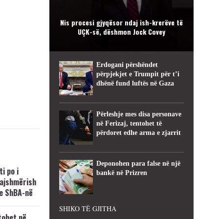
Nis procesi gjyqësor ndaj ish-krerëve të
UÇK-së, dëshmon Jock Covey
Erdogani përshëndet
përpjekjet e Trumpit për t’i
dhënë fund luftës në Gaza
Përleshje mes disa personave
në Ferizaj, tentohet të
përdoret edhe arma e zjarrit
Deponohen para false në një
i po i
bankë në Prizren
kajshmërish
e ShBA-në
SHIKO TË GJITHA
tohet në