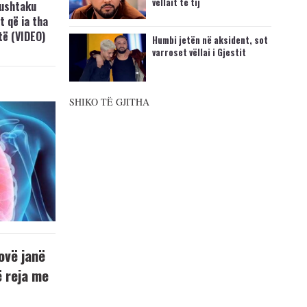
vëllait të tij
Lushtaku
t që ia tha
ftë (VIDEO)
Humbi jetën në aksident, sot
varroset vëllai i Gjestit
SHIKO TË GJITHA
ovë janë
ë reja me