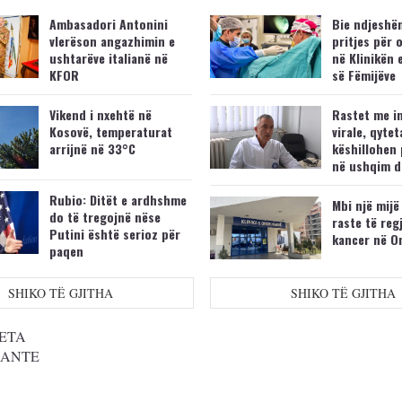
Ambasadori Antonini
Bie ndjeshëm
vlerëson angazhimin e
pritjes për 
ushtarëve italianë në
në Klinikën 
KFOR
së Fëmijëve
Vikend i nxehtë në
Rastet me i
Kosovë, temperaturat
virale, qytet
arrijnë në 33°C
këshillohen 
në ushqim d
Rubio: Ditët e ardhshme
Mbi një mijë
do të tregojnë nëse
raste të reg
Putini është serioz për
kancer në O
paqen
SHIKO TË GJITHA
SHIKO TË GJITHA
ETA
SANTE