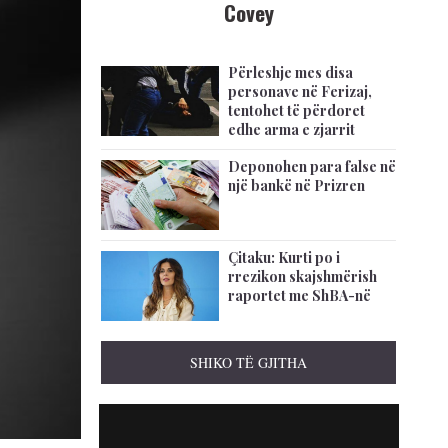
Covey
Përleshje mes disa
personave në Ferizaj,
tentohet të përdoret
edhe arma e zjarrit
Deponohen para false në
një bankë në Prizren
Çitaku: Kurti po i
rrezikon skajshmërish
raportet me ShBA-në
SHIKO TË GJITHA