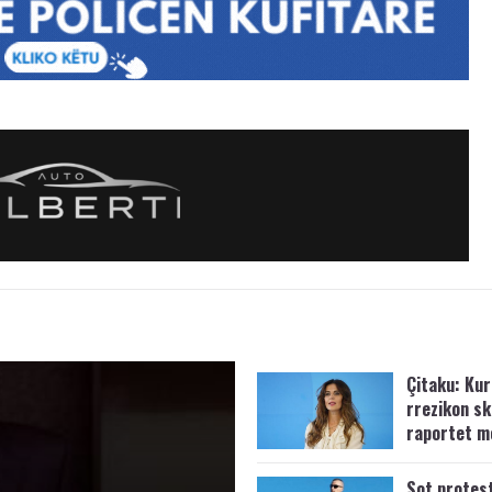
Çitaku: Kurt
rrezikon s
raportet m
Sot protes