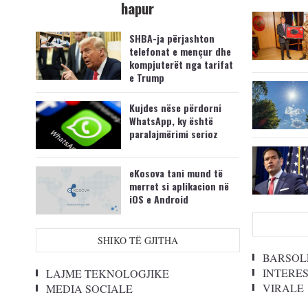
hapur
SHBA-ja përjashton
telefonat e mençur dhe
kompjuterët nga tarifat
e Trump
Kujdes nëse përdorni
WhatsApp, ky është
paralajmërimi serioz
eKosova tani mund të
merret si aplikacion në
iOS e Android
SHIKO TË GJITHA
BARSOL
INTERE
LAJME TEKNOLOGJIKE
VIRALE
MEDIA SOCIALE