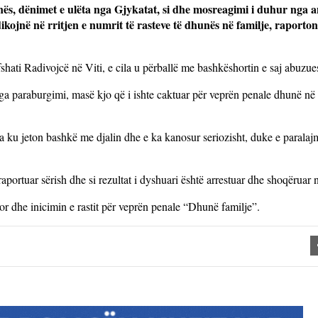
nës, dënimet e ulëta nga Gjykatat, si dhe mosreagimi i duhur nga a
dikojnë në rritjen e numrit të rasteve të dhunës në familje, raporto
fshati Radivojcë në Viti, e cila u përballë me bashkëshortin e saj abuzue
nga paraburgimi, masë kjo që i ishte caktuar për veprën penale dhunë në 
ia ku jeton bashkë me djalin dhe e ka kanosur seriozisht, duke e paralaj
raportuar sërish dhe si rezultat i dyshuari është arrestuar dhe shoqëruar n
cor dhe inicimin e rastit për veprën penale “Dhunë familje”.