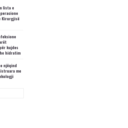
 lista e
operacione
e Kirurgjisë
nfeksione
arët
për kujdes
he hidratim
 e njëqind
jistruara me
nkologji