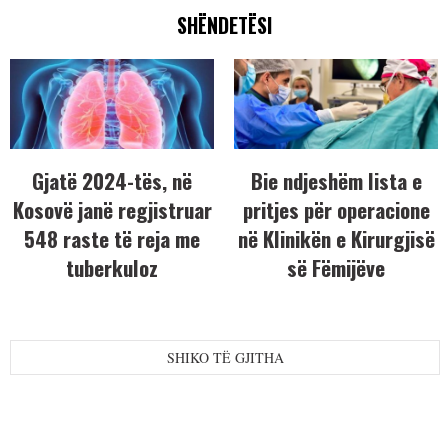
SHËNDETËSI
Gjatë 2024-tës, në
Bie ndjeshëm lista e
Kosovë janë regjistruar
pritjes për operacione
548 raste të reja me
në Klinikën e Kirurgjisë
tuberkuloz
së Fëmijëve
SHIKO TË GJITHA