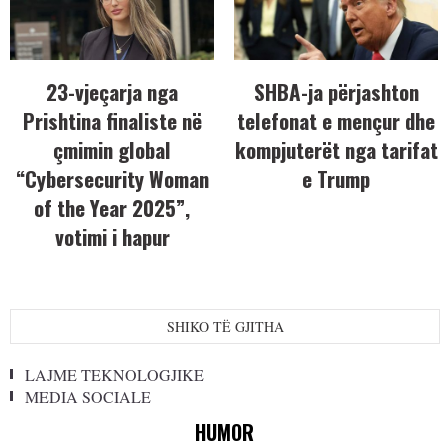
23-vjeçarja nga
SHBA-ja përjashton
Prishtina finaliste në
telefonat e mençur dhe
çmimin global
kompjuterët nga tarifat
“Cybersecurity Woman
e Trump
of the Year 2025”,
votimi i hapur
SHIKO TË GJITHA
LAJME TEKNOLOGJIKE
MEDIA SOCIALE
HUMOR