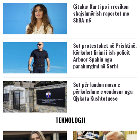
Çitaku: Kurti po i rrezikon
skajshmërish raportet me
ShBA-në
Sot protestohet në Prishtinë,
kërkohet lirimi i ish-policit
Arbnor Spahiu nga
paraburgimi në Serbi
Sot përfundon masa e
përkohshme e vendosur nga
Gjykata Kushtetuese
TEKNOLOGJI