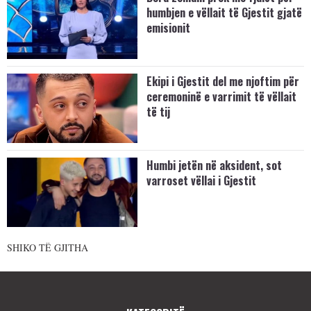
humbjen e vëllait të Gjestit gjatë
emisionit
Ekipi i Gjestit del me njoftim për
ceremoninë e varrimit të vëllait
të tij
Humbi jetën në aksident, sot
varroset vëllai i Gjestit
SHIKO TË GJITHA