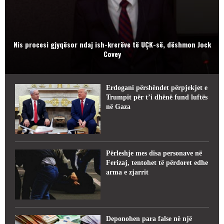
Nis procesi gjyqësor ndaj ish-krerëve të UÇK-së, dëshmon Jock
Covey
Erdogani përshëndet përpjekjet e
Trumpit për t’i dhënë fund luftës
në Gaza
Përleshje mes disa personave në
Ferizaj, tentohet të përdoret edhe
arma e zjarrit
Deponohen para false në një