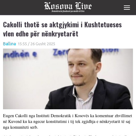
Cakolli thotë se aktgjykimi i Kushtetueses
vlen edhe për nënkryetarët
Ballina
15:55 / 26 Gusht 2025
Eugen Cakolli nga Instituti Demokratik i Kosovës ka komentuar zhvillimet
në Kuvend ku ka ngecur konstitutimi i tij tek zgjidhja e nënkryetarit të saj
nga komuniteti serb.