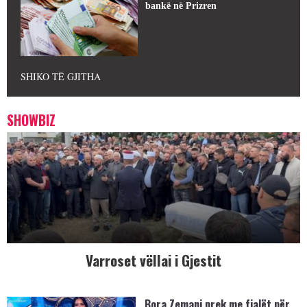
bankë në Prizren
SHIKO TË GJITHA
SHOWBIZ
Varroset vëllai i Gjestit
Bora Zemani prek me fjalët për