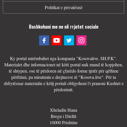
Politikat e privatësisë
Bashkohuni me ne në rrjetet sociale
Ky portal mirëmbahet nga kompania "Kosovalive. SH.P.K".
Materialet dhe informacionet në këtë portal nuk mund të kopjohen,
të shtypen, ose të përdoren në çfarëdo forme tjetër për qëllime
përfitimi, pa miratimin e drejtuesve të "Kosova.live". Për ta
shfrytëzuar materialin e këtij portali obligoheni t'i pranoni Kushtet e
përdorimit.
Xheladin Hana
Bregu i Diellit
10000 Prishtine