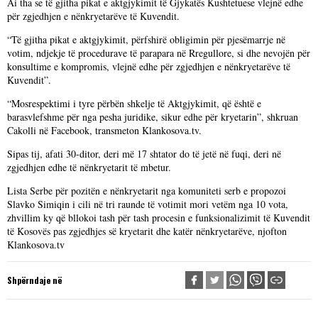
Ai tha se të gjitha pikat e aktgjykimit të Gjykatës Kushtetuese vlejnë edhe
për zgjedhjen e nënkryetarëve të Kuvendit.
“Të gjitha pikat e aktgjykimit, përfshirë obligimin për pjesëmarrje në
votim, ndjekje të procedurave të parapara në Rregullore, si dhe nevojën për
konsultime e kompromis, vlejnë edhe për zgjedhjen e nënkryetarëve të
Kuvendit”.
“Mosrespektimi i tyre përbën shkelje të Aktgjykimit, që është e
barasvlefshme për nga pesha juridike, sikur edhe për kryetarin”, shkruan
Cakolli në Facebook, transmeton Klankosova.tv.
Sipas tij, afati 30-ditor, deri më 17 shtator do të jetë në fuqi, deri në
zgjedhjen edhe të nënkryetarit të mbetur.
Lista Serbe për pozitën e nënkryetarit nga komuniteti serb e propozoi
Slavko Simiqin i cili në tri raunde të votimit mori vetëm nga 10 vota,
zhvillim ky që bllokoi tash për tash procesin e funksionalizimit të Kuvendit
të Kosovës pas zgjedhjes së kryetarit dhe katër nënkryetarëve, njofton
Klankosova.tv
Shpërndaje në