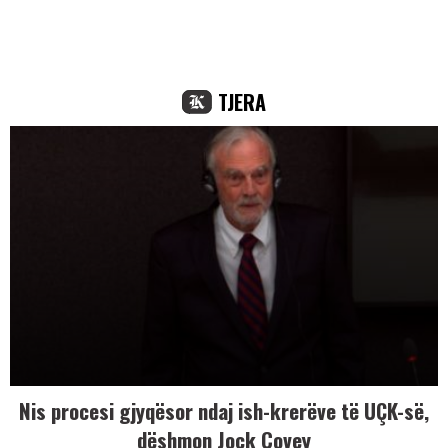
TJERA
Nis procesi gjyqësor ndaj ish-krerëve të UÇK-së,
dëshmon Jock Covey