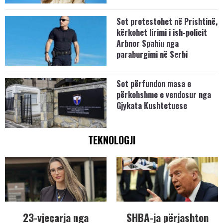
Sot protestohet në Prishtinë,
kërkohet lirimi i ish-policit
Arbnor Spahiu nga
paraburgimi në Serbi
Sot përfundon masa e
përkohshme e vendosur nga
Gjykata Kushtetuese
TEKNOLOGJI
23-vjeçarja nga
SHBA-ja përjashton