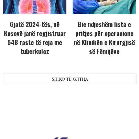
Gjatë 2024-tës, në
Bie ndjeshëm lista e
Kosovë janë regjistruar
pritjes për operacione
548 raste të reja me
në Klinikën e Kirurgjisë
tuberkuloz
së Fëmijëve
SHIKO TË GJITHA