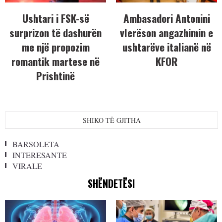
Ushtari i FSK-së
Ambasadori Antonini
surprizon të dashurën
vlerëson angazhimin e
me një propozim
ushtarëve italianë në
romantik martese në
KFOR
Prishtinë
SHIKO TË GJITHA
BARSOLETA
INTERESANTE
VIRALE
SHËNDETËSI