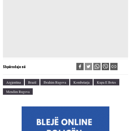
Shpërndaje në
Argjentina
Brazil
Ibrahim Rugova
Kombetarja
Kupa E Botes
Mendim Rugova