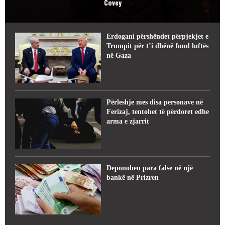
Covey
Erdogani përshëndet përpjekjet e
Trumpit për t’i dhënë fund luftës
në Gaza
Përleshje mes disa personave në
Ferizaj, tentohet të përdoret edhe
arma e zjarrit
Deponohen para false në një
bankë në Prizren