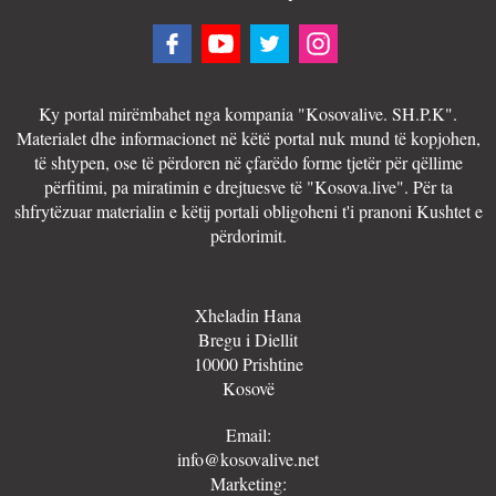
Ky portal mirëmbahet nga kompania "Kosovalive. SH.P.K".
Materialet dhe informacionet në këtë portal nuk mund të kopjohen,
të shtypen, ose të përdoren në çfarëdo forme tjetër për qëllime
përfitimi, pa miratimin e drejtuesve të "Kosova.live". Për ta
shfrytëzuar materialin e këtij portali obligoheni t'i pranoni Kushtet e
përdorimit.
Xheladin Hana
Bregu i Diellit
10000 Prishtine
Kosovë
Email:
info@kosovalive.net
Marketing: