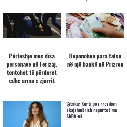
Përleshje mes disa
Deponohen para false
personave në Ferizaj,
në një bankë në Prizren
tentohet të përdoret
edhe arma e zjarrit
Çitaku: Kurti po i rrezikon
skajshmërish raportet me
ShBA-në