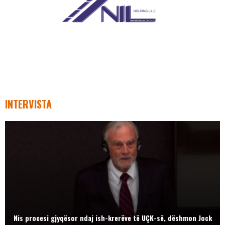
INTERVISTA
Nis procesi gjyqësor ndaj ish-krerëve të UÇK-së, dëshmon Jock