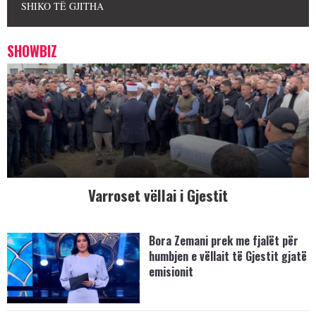
SHIKO TË GJITHA
SHOWBIZ
Varroset vëllai i Gjestit
Bora Zemani prek me fjalët për
humbjen e vëllait të Gjestit gjatë
emisionit