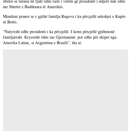
zbuloi se turneu në fjalë ishte rasti i vetëm që presidenti i ndjerë nuk ishte
me Shtetet e Bashkuara të Amerikës.
Mendimi pranoi se e gjithë familja Rugova i ka përcjellë ndeshjet e Kupës
së Botës.
“Natyrisht edhe presidenti i ka përcjellë. I kemi përcjellë gjithmonë
familjarisht. Kryesisht ishte me Gjermaninë, por edhe për ekipet nga
Amerika Latine, si Argjentina e Brazili”, tha ai.