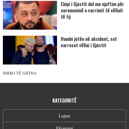
Ekipi i Gjestit del me njoftim për
ceremoninë e varrimit të vëllait
të tij
Humbi jetën në aksident, sot
varroset vëllai i Gjestit
SHIKO TË GJITHA
KATEGORITË
Lajme
Ekonomi