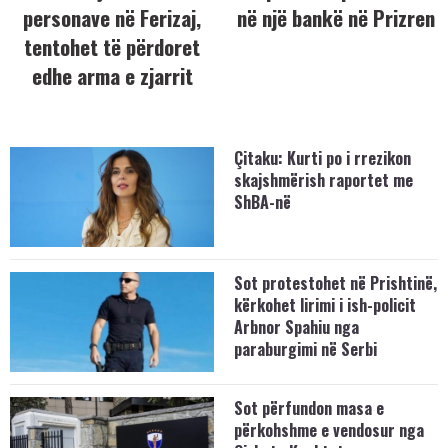
personave në Ferizaj,
në një bankë në Prizren
tentohet të përdoret
edhe arma e zjarrit
Çitaku: Kurti po i rrezikon
skajshmërish raportet me
ShBA-në
Sot protestohet në Prishtinë,
kërkohet lirimi i ish-policit
Arbnor Spahiu nga
paraburgimi në Serbi
Sot përfundon masa e
përkohshme e vendosur nga