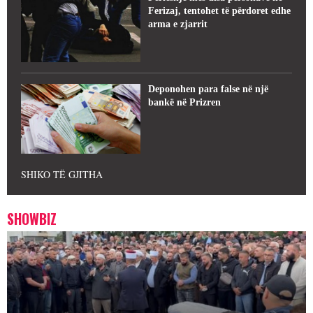
Ferizaj, tentohet të përdoret edhe
arma e zjarrit
Deponohen para false në një
bankë në Prizren
SHIKO TË GJITHA
SHOWBIZ