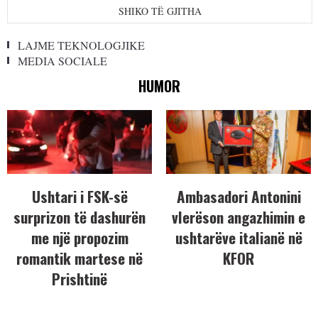
SHIKO TË GJITHA
LAJME TEKNOLOGJIKE
MEDIA SOCIALE
HUMOR
Ushtari i FSK-së
Ambasadori Antonini
surprizon të dashurën
vlerëson angazhimin e
me një propozim
ushtarëve italianë në
romantik martese në
KFOR
Prishtinë