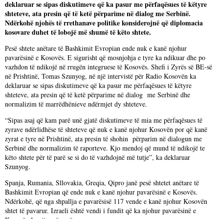
deklaruar se sipas diskutimeve që ka pasur me përfaqësues të këtyre
shteteve, ata presin që të ketë përparime në dialog me Serbinë.
Ndërkohë njohës të rrethanave politike konsiderojnë që diplomacia
kosovare duhet të lobojë më shumë të këto shtete.
Pesë shtete anëtare të Bashkimit Evropian ende nuk e kanë njohur
pavarësinë e Kosovës. E sigurisht që mosnjohja e tyre ka ndikuar dhe po
vazhdon të ndikojë në rrugën integruese të Kosovës. Shefi i Zyrës së BE-së
në Prishtinë, Tomas Szunyog, në një intervistë për Radio Kosovën ka
deklaruar se sipas diskutimeve që ka pasur me përfaqësues të këtyre
shteteve, ata presin që të ketë përparime në dialog me Serbinë dhe
normalizim të marrëdhënieve ndërmjet dy shteteve.
“Sipas asaj që kam parë unë gjatë diskutimeve të mia me përfaqësues të
zyrave ndërlidhëse të shteteve që nuk e kanë njohur Kosovën por që kanë
zyrat e tyre në Prishtinë, ata presin të shohin përparim në dialogun me
Serbinë dhe normalizim të raporteve. Kjo mendoj që mund të ndikojë te
këto shtete për të parë se si do të vazhdojnë më tutje”, ka deklaruar
Szunyog.
Spanja, Rumania, Sllovakia, Greqia, Qipro janë pesë shtetet anëtare të
Bashkimit Evropian që ende nuk e kanë njohur pavarësinë e Kosovës.
Ndërkohë, që nga shpallja e pavarësisë 117 vende e kanë njohur Kosovën
shtet të pavarur. Izraeli është vendi i fundit që ka njohur pavarësinë e