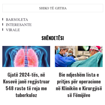
SHIKO TË GJITHA
BARSOLETA
INTERESANTE
VIRALE
SHËNDETËSI
Gjatë 2024-tës, në
Bie ndjeshëm lista e
Kosovë janë regjistruar
pritjes për operacione
548 raste të reja me
në Klinikën e Kirurgjisë
tuberkuloz
së Fëmijëve