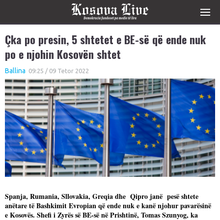
Çka po presin, 5 shtetet e BE-së që ende nuk
po e njohin Kosovën shtet
Ballina
09:25 / 09 Tetor 2022
Spanja, Rumania, Sllovakia, Greqia dhe Qipro janë pesë shtete
anëtare të Bashkimit Evropian që ende nuk e kanë njohur pavarësinë
e Kosovës. Shefi i Zyrës së BE-së në Prishtinë, Tomas Szunyog, ka