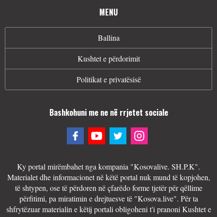
MENU
Ballina
Kushtet e përdorimit
Politikat e privatësisë
Bashkohuni me ne në rrjetet sociale
Ky portal mirëmbahet nga kompania "Kosovalive. SH.P.K".
Materialet dhe informacionet në këtë portal nuk mund të kopjohen,
të shtypen, ose të përdoren në çfarëdo forme tjetër për qëllime
përfitimi, pa miratimin e drejtuesve të "Kosova.live". Për ta
shfrytëzuar materialin e këtij portali obligoheni t'i pranoni Kushtet e