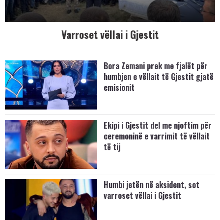
Varroset vëllai i Gjestit
Bora Zemani prek me fjalët për
humbjen e vëllait të Gjestit gjatë
emisionit
Ekipi i Gjestit del me njoftim për
ceremoninë e varrimit të vëllait
të tij
Humbi jetën në aksident, sot
varroset vëllai i Gjestit