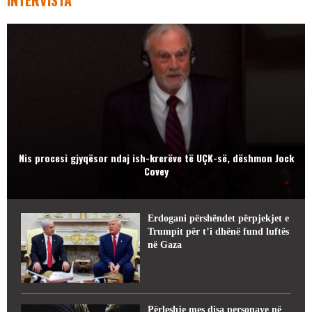
Nis procesi gjyqësor ndaj ish-krerëve të UÇK-së, dëshmon Jock
Covey
Erdogani përshëndet përpjekjet e
Trumpit për t’i dhënë fund luftës
në Gaza
Përleshje mes disa personave në