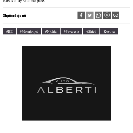
Kosovë, dy vite më parë.
Shpërndaje në
#BE
#mosnjohjet
#Njohja
#Pavaresia
#shteti
Kosova