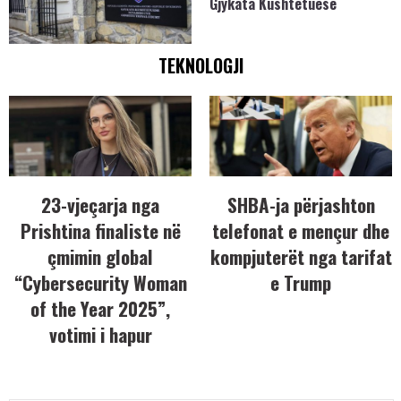
Gjykata Kushtetuese
TEKNOLOGJI
23-vjeçarja nga
SHBA-ja përjashton
Prishtina finaliste në
telefonat e mençur dhe
çmimin global
kompjuterët nga tarifat
“Cybersecurity Woman
e Trump
of the Year 2025”,
votimi i hapur