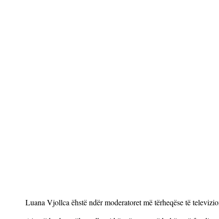
Luana Vjollca ëhstë ndër moderatoret më tërheqëse të televizion