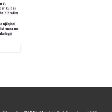
arët
për kujdes
he hidratim
 e njëqind
jistruara me
nkologji