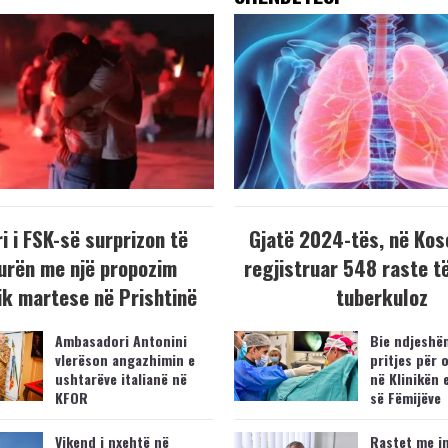
i i FSK-së surprizon të
Gjatë 2024-tës, në Kos
urën me një propozim
regjistruar 548 raste t
k martese në Prishtinë
tuberkuloz
Ambasadori Antonini
Bie ndjeshëm
vlerëson angazhimin e
pritjes për 
ushtarëve italianë në
në Klinikën 
KFOR
së Fëmijëve
Vikend i nxehtë në
Rastet me i