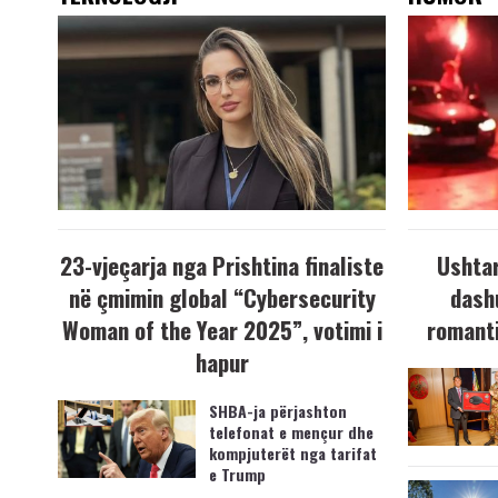
23-vjeçarja nga Prishtina finaliste
Ushtar
në çmimin global “Cybersecurity
dash
Woman of the Year 2025”, votimi i
romanti
hapur
SHBA-ja përjashton
telefonat e mençur dhe
kompjuterët nga tarifat
e Trump