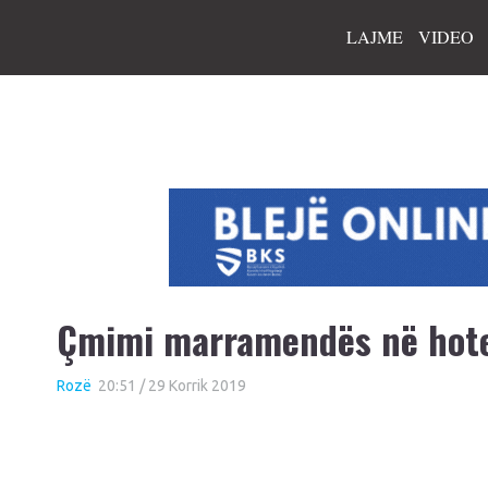
LAJME
VIDEO
Çmimi marramendës në hote
Rozë
20:51 / 29 Korrik 2019