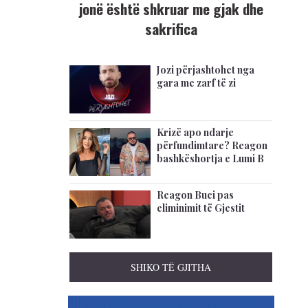
jonë është shkruar me gjak dhe
sakrifica
Jozi përjashtohet nga
gara me zarf të zi
Krizë apo ndarje
përfundimtare? Reagon
bashkëshortja e Lumi B
Reagon Buci pas
eliminimit të Gjestit
SHIKO TË GJITHA