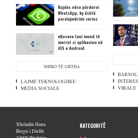
Kujdes nëse përdorni
WhatsApp, ky është
paralajmërimi serioz
eKosova tani mund të
merret si aplikacion në
iOS e Android
SHIKO TË GJITHA
BARSOL
INTERE
LAJME TEKNOLOGJIKE
VIRALE
MEDIA SOCIALE
Xheladin Hana
KATEGORITË
Bregu i Diellit
10000 Prishtine