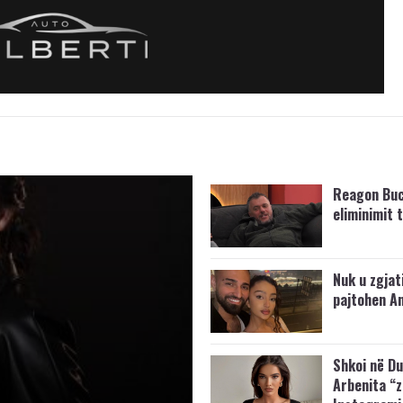
Reagon Buc
eliminimit t
Nuk u zgjat
pajtohen An
Shkoi në Du
Arbenita “