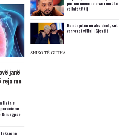
për ceremoninë e varrimit të
vëllait të tij
Humbi jetën në aksident, sot
varroset vëllai i Gjestit
SHIKO TË GJITHA
ovë janë
ë reja me
 lista e
operacione
e Kirurgjisë
nfeksione