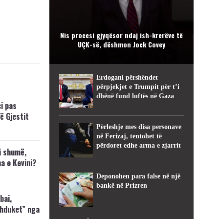
Nis procesi gjyqësor ndaj ish-krerëve të
UÇK-së, dëshmon Jock Covey
Erdogani përshëndet
përpjekjet e Trumpit për t’i
dhënë fund luftës në Gaza
i pas
ë Gjestit
Përleshje mes disa personave
në Ferizaj, tentohet të
përdoret edhe arma e zjarrit
i shumë,
a e Kevini?
Deponohen para false në një
bankë në Prizren
bai,
zhduket” nga