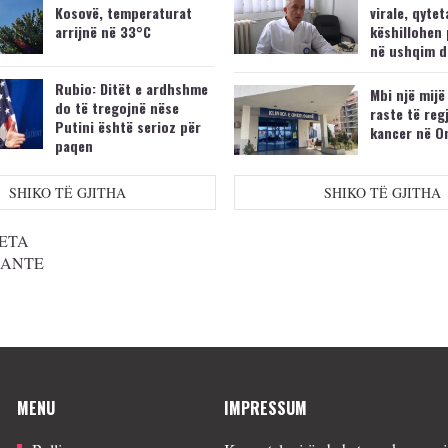
Kosovë, temperaturat
virale, qytet
arrijnë në 33°C
këshillohen 
në ushqim d
Rubio: Ditët e ardhshme
Mbi një mijë
do të tregojnë nëse
raste të reg
Putini është serioz për
kancer në O
paqen
SHIKO TË GJITHA
SHIKO TË GJITHA
ETA
SANTE
MENU
IMPRESSUM