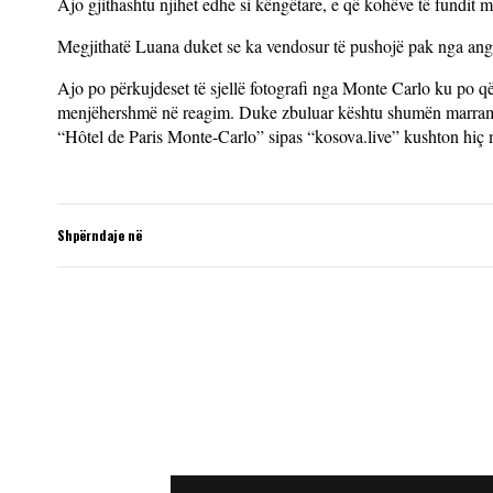
Ajo gjithashtu njihet edhe si këngëtare, e që kohëve të fundit m
Megjithatë Luana duket se ka vendosur të pushojë pak nga an
Ajo po përkujdeset të sjellë fotografi nga Monte Carlo ku po që
menjëhershmë në reagim. Duke zbuluar kështu shumën marramen
“Hôtel de Paris Monte-Carlo” sipas “kosova.live” kushton hiç 
Shpërndaje në