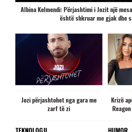
Albina Kelmendi: Përjashtimi i Jozit një mesaz
është shkruar me gjak dhe s
Jozi përjashtohet nga gara me
Krizë ap
zarf të zi
Reagon 
TEKNOLOGJI
HUMOR