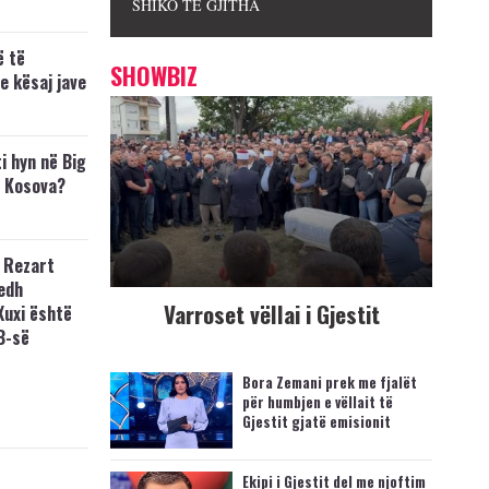
SHIKO TË GJITHA
ë të
SHOWBIZ
e kësaj jave
i hyn në Big
p Kosova?
 Rezart
edh
Varroset vëllai i Gjestit
Xuxi është
B-së
Bora Zemani prek me fjalët
për humbjen e vëllait të
Gjestit gjatë emisionit
Ekipi i Gjestit del me njoftim