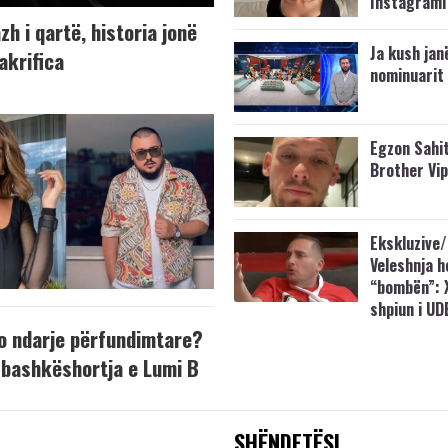
Instagrami
h i qartë, historia jonë
Ja kush jan
akrifica
nominuarit 
Egzon Sahit
Brother Vi
Ekskluzive/
Veleshnja h
“bombën”: 
shpiun i UD
o ndarje përfundimtare?
bashkëshortja e Lumi B
SHËNDETËSI