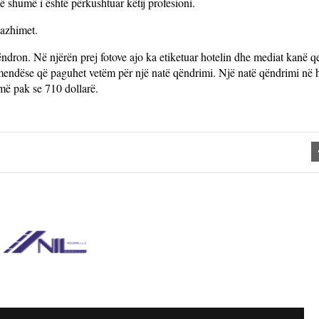
ë shumë i është përkushtuar këtij profesioni.
gazhimet.
ndron. Në njërën prej fotove ajo ka etiketuar hotelin dhe mediat kanë q
dëse që paguhet vetëm për një natë qëndrimi. Një natë qëndrimi në h
më pak se 710 dollarë.