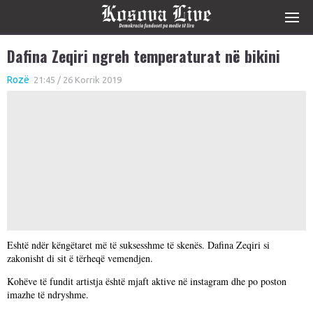
Dafina Zeqiri ngreh temperaturat në bikini
Rozë
21:45 / 26 Korrik 2019
Eshtë ndër këngëtaret më të suksesshme të skenës. Dafina Zeqiri si
zakonisht di sit ë tërheqë vemendjen.
Kohëve të fundit artistja është mjaft aktive në instagram dhe po poston
imazhe të ndryshme.