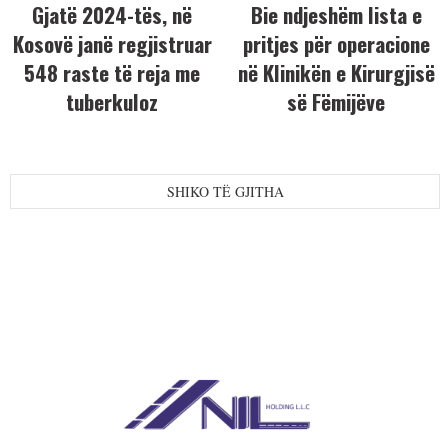
Gjatë 2024-tës, në
Bie ndjeshëm lista e
Kosovë janë regjistruar
pritjes për operacione
548 raste të reja me
në Klinikën e Kirurgjisë
tuberkuloz
së Fëmijëve
SHIKO TË GJITHA