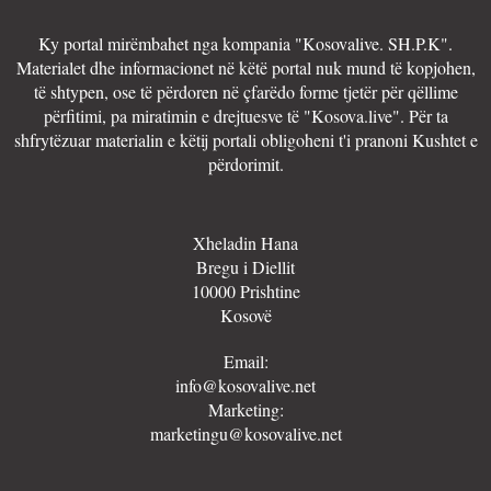
Ky portal mirëmbahet nga kompania "Kosovalive. SH.P.K".
Materialet dhe informacionet në këtë portal nuk mund të kopjohen,
të shtypen, ose të përdoren në çfarëdo forme tjetër për qëllime
përfitimi, pa miratimin e drejtuesve të "Kosova.live". Për ta
shfrytëzuar materialin e këtij portali obligoheni t'i pranoni Kushtet e
përdorimit.
Xheladin Hana
Bregu i Diellit
10000 Prishtine
Kosovë
Email:
info@kosovalive.net
Marketing:
marketingu@kosovalive.net