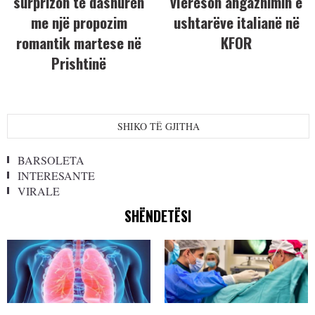
surprizon të dashurën
vlerëson angazhimin e
me një propozim
ushtarëve italianë në
romantik martese në
KFOR
Prishtinë
SHIKO TË GJITHA
BARSOLETA
INTERESANTE
VIRALE
SHËNDETËSI