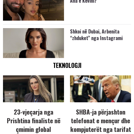
Ana e Kevini?
Shkoi në Dubai, Arbenita
“zhduket” nga Instagrami
TEKNOLOGJI
23-vjeçarja nga
SHBA-ja përjashton
Prishtina finaliste në
telefonat e mençur dhe
çmimin global
kompjuterët nga tarifat