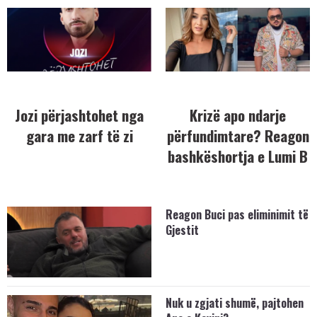
Jozi përjashtohet nga
Krizë apo ndarje
gara me zarf të zi
përfundimtare? Reagon
bashkëshortja e Lumi B
Reagon Buci pas eliminimit të
Gjestit
Nuk u zgjati shumë, pajtohen