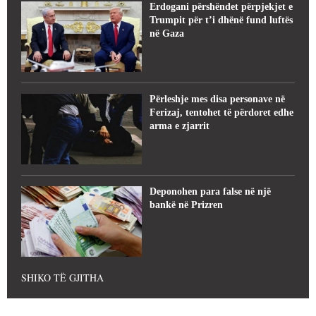
Erdogani përshëndet përpjekjet e
Trumpit për t’i dhënë fund luftës
në Gaza
Përleshje mes disa personave në
Ferizaj, tentohet të përdoret edhe
arma e zjarrit
Deponohen para false në një
bankë në Prizren
SHIKO TË GJITHA