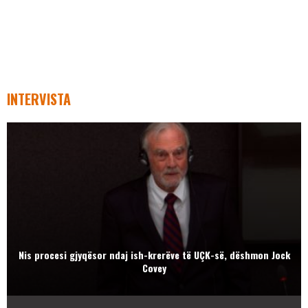
INTERVISTA
Nis procesi gjyqësor ndaj ish-krerëve të UÇK-së, dëshmon Jock
Covey