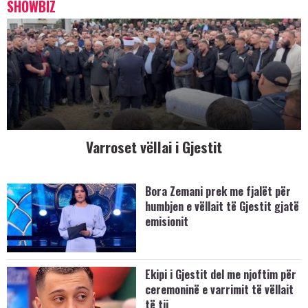
SHOWBIZ
Varroset vëllai i Gjestit
Bora Zemani prek me fjalët për
humbjen e vëllait të Gjestit gjatë
emisionit
Ekipi i Gjestit del me njoftim për
ceremoninë e varrimit të vëllait
të tij