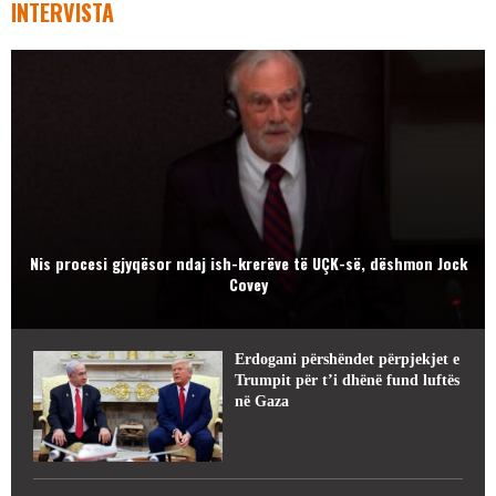
INTERVISTA
Nis procesi gjyqësor ndaj ish-krerëve të UÇK-së, dëshmon Jock
Covey
Erdogani përshëndet përpjekjet e
Trumpit për t’i dhënë fund luftës
në Gaza