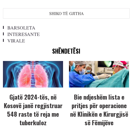
SHIKO TË GJITHA
BARSOLETA
INTERESANTE
VIRALE
SHËNDETËSI
Gjatë 2024-tës, në
Bie ndjeshëm lista e
Kosovë janë regjistruar
pritjes për operacione
548 raste të reja me
në Klinikën e Kirurgjisë
tuberkuloz
së Fëmijëve