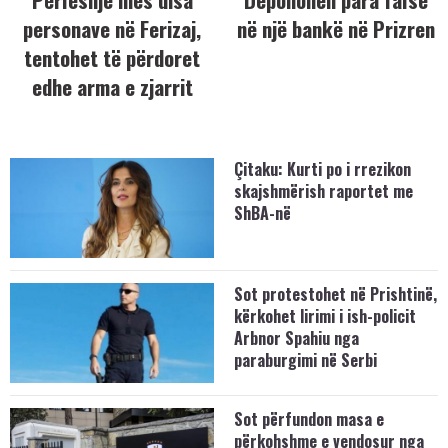
personave në Ferizaj,
në një bankë në Prizren
tentohet të përdoret
edhe arma e zjarrit
Çitaku: Kurti po i rrezikon
skajshmërish raportet me
ShBA-në
Sot protestohet në Prishtinë,
kërkohet lirimi i ish-policit
Arbnor Spahiu nga
paraburgimi në Serbi
Sot përfundon masa e
përkohshme e vendosur nga