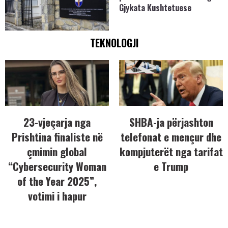
Gjykata Kushtetuese
TEKNOLOGJI
23-vjeçarja nga
SHBA-ja përjashton
Prishtina finaliste në
telefonat e mençur dhe
çmimin global
kompjuterët nga tarifat
“Cybersecurity Woman
e Trump
of the Year 2025”,
votimi i hapur