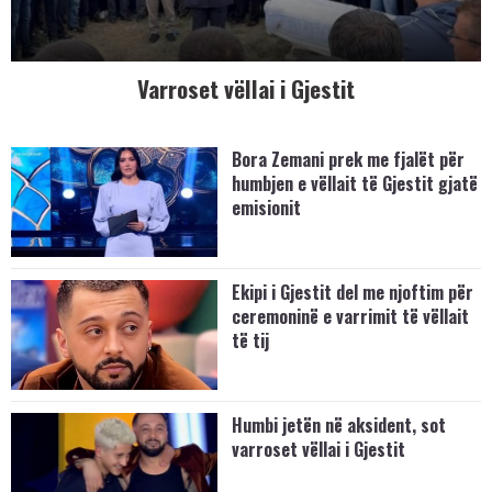
Varroset vëllai i Gjestit
Bora Zemani prek me fjalët për
humbjen e vëllait të Gjestit gjatë
emisionit
Ekipi i Gjestit del me njoftim për
ceremoninë e varrimit të vëllait
të tij
Humbi jetën në aksident, sot
varroset vëllai i Gjestit