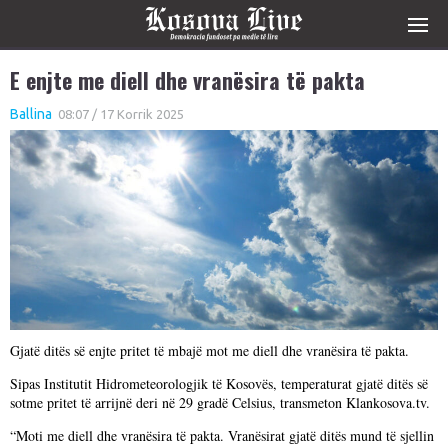
E enjte me diell dhe vranësira të pakta
Ballina
08:07 / 17 Korrik 2025
Gjatë ditës së enjte pritet të mbajë mot me diell dhe vranësira të pakta.
Sipas Institutit Hidrometeorologjik të Kosovës, temperaturat gjatë ditës së
sotme pritet të arrijnë deri në 29 gradë Celsius, transmeton Klankosova.tv.
“Moti me diell dhe vranësira të pakta. Vranësirat gjatë ditës mund të sjellin