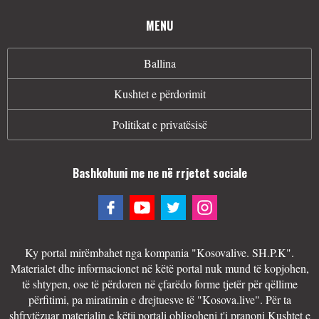
MENU
Ballina
Kushtet e përdorimit
Politikat e privatësisë
Bashkohuni me ne në rrjetet sociale
Ky portal mirëmbahet nga kompania "Kosovalive. SH.P.K".
Materialet dhe informacionet në këtë portal nuk mund të kopjohen,
të shtypen, ose të përdoren në çfarëdo forme tjetër për qëllime
përfitimi, pa miratimin e drejtuesve të "Kosova.live". Për ta
shfrytëzuar materialin e këtij portali obligoheni t'i pranoni Kushtet e