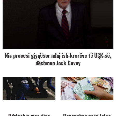
Nis procesi gjyqësor ndaj ish-krerëve të UÇK-së,
dëshmon Jock Covey
Përleshje mes disa
Deponohen para false