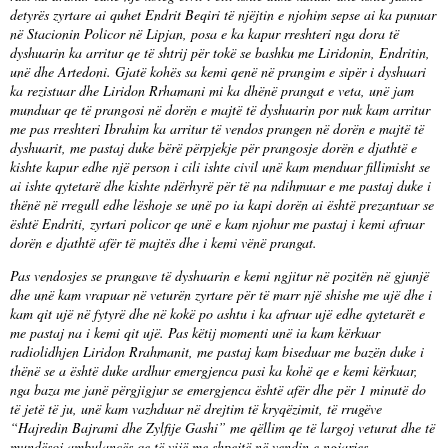
detyrës zyrtare ai quhet Endrit Beqiri të njëjtin e njohim sepse ai ka punuar
në Stacionin Policor në Lipjan, posa e ka kapur rreshteri nga dora të
dyshuarin ka arritur qe të shtrij për tokë se bashku me Liridonin, Endritin,
unë dhe Artedoni. Gjatë kohës sa kemi qenë në prangim e sipër i dyshuari
ka rezistuar dhe Liridon Rrhamani mi ka dhënë prangat e veta, unë jam
munduar qe të prangosi në dorën e majtë të dyshuarin por nuk kam arritur
me pas rreshteri Ibrahim ka arritur të vendos prangen në dorën e majtë të
dyshuarit, me pastaj duke bërë përpjekje për prangosje dorën e djathtë e
kishte kapur edhe një person i cili ishte civil unë kam menduar fillimisht se
ai ishte qytetarë dhe kishte ndërhyrë për të na ndihmuar e me pastaj duke i
thënë në rregull edhe lëshoje se unë po ia kapi dorën ai është prezantuar se
është Endriti, zyrtari policor qe unë e kam njohur me pastaj i kemi afruar
dorën e djathtë afër të majtës dhe i kemi vënë prangat.
Pas vendosjes se prangave të dyshuarin e kemi ngjitur në pozitën në gjunjë
dhe unë kam vrapuar në veturën zyrtare për të marr një shishe me ujë dhe i
kam qit ujë në fytyrë dhe në kokë po ashtu i ka afruar ujë edhe qytetarët e
me pastaj na i kemi qit ujë. Pas këtij momenti unë ia kam kërkuar
radiolidhjen Liridon Rrahmanit, me pastaj kam biseduar me bazën duke i
thënë se a është duke ardhur emergjenca pasi ka kohë qe e kemi kërkuar,
nga baza me janë përgjigjur se emergjenca është afër dhe për 1 minutë do
të jetë të ju, unë kam vazhduar në drejtim të kryqëzimit, të rrugëve
“Hajredin Bajrami dhe Zylfije Gashi” me qëllim qe të largoj veturat dhe të
mundësoj ambulancës qe të vijë me shpejtë në vendin e ngjarjes.