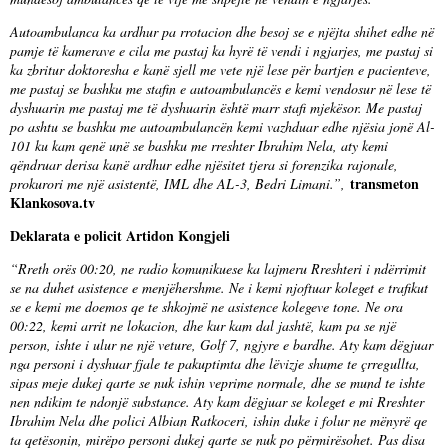
Autoambulanca ka ardhur pa rrotacion dhe besoj se e njëjta shihet edhe në
pamje të kamerave e cila me pastaj ka hyrë të vendi i ngjarjes, me pastaj si
ka zbritur doktoresha e kanë sjell me vete një lese për bartjen e pacienteve,
me pastaj se bashku me stafin e autoambulancës e kemi vendosur në lese të
dyshuarin me pastaj me të dyshuarin është marr stafi mjekësor. Me pastaj
po ashtu se bashku me autoambulancën kemi vazhduar edhe njësia jonë Al-
101 ku kam qenë unë se bashku me rreshter Ibrahim Nela, aty kemi
qëndruar derisa kanë ardhur edhe njësitet tjera si forenzika rajonale,
transmeton
prokurori me një asistentë, IML dhe AL-3, Bedri Limani.”,
Klankosova.tv
Deklarata e policit Artidon Kongjeli
“Rreth orës 00:20, ne radio komunikuese ka lajmeru Rreshteri i ndërrimit
se na duhet asistence e menjëhershme. Ne i kemi njoftuar koleget e trafikut
se e kemi me doemos qe te shkojmë ne asistence kolegeve tone. Ne ora
00:22, kemi arrit ne lokacion, dhe kur kam dal jashtë, kam pa se një
person, ishte i ulur ne një veture, Golf 7, ngjyre e bardhe. Aty kam dëgjuar
nga personi i dyshuar fjale te pakuptimta dhe lëvizje shume te çrregullta,
sipas meje dukej qarte se nuk ishin veprime normale, dhe se mund te ishte
nen ndikim te ndonjë substance. Aty kam dëgjuar se koleget e mi Rreshter
Ibrahim Nela dhe polici Albian Ratkoceri, ishin duke i folur ne mënyrë qe
ta qetësonin, mirëpo personi dukej qarte se nuk po përmirësohet. Pas disa