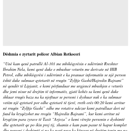
Dëshmia e zyrtarit policor Albian Retkoceri
“Unë kam qenë patrullë Al-101 me mbikëqyrësin e ndërrimit Rreshter
Ibrahim Nela, kemi qenë duke e mbushur veturën me derivate në HIB
Petrol, edhe mbikëqyrësi i ndërrimit e ka pranuar informatën se një person
është duke sulmuar qytetarët në rrugën “Zylfije Gashi/Hajredin Bajrami”
në qendër të Lipjanit, e kemi përfunduar me urgjencë mbushjen e veturës
dhe jemi nisur në drejtim të informatës, gjatë kohës sa kemi qenë duke
shkuar rrugës baza na ka njoftuar se personi i dyshuar nuk e ka sulmuar
vetëm një qytetarë por edhe qytetarë të tjerë, rreth orës 00:20 kemi arritur
në rrugën “Zylfije Gashi” edhe me rotative ndezur kemi patrulluar deri në
fund ku kryqëzohet me rrogën “Hajredin Bajrami”, kur kemi arritur në
kryqëzim para zyrave të Taxit “Arjoza” e kemi vërejte personin e dyshimtë
dhe qytetarët qe po ikin prej tij, xhamin e kam pam pasur të hapur komplet
dhe personi i dyshimtë si na ka parë neve ka kërcyer në drejtim tonin me na