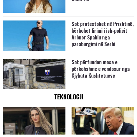
Sot protestohet në Prishtinë,
kërkohet lirimi i ish-policit
Arbnor Spahiu nga
paraburgimi në Serbi
Sot përfundon masa e
përkohshme e vendosur nga
Gjykata Kushtetuese
TEKNOLOGJI