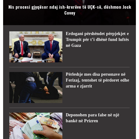
Nis procesi gjyqësor ndaj ish-krerëve të UÇK-së, dëshmon Jock
Covey
Erdogani përshëndet përpjekjet e
Trumpit për t’i dhënë fund luftës
në Gaza
Përleshje mes disa personave në
Ferizaj, tentohet të përdoret edhe
arma e zjarrit
Deponohen para false në një
bankë në Prizren