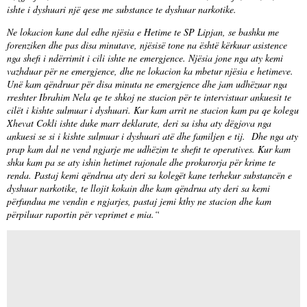
ishte i dyshuari një qese me substance te dyshuar narkotike.
Ne lokacion kane dal edhe njësia e Hetime te SP Lipjan, se bashku me
forenziken dhe pas disa minutave, njësisë tone na është kërkuar asistence
nga shefi i ndërrimit i cili ishte ne emergjence. Njësia jone nga aty kemi
vazhduar për ne emergjence, dhe ne lokacion ka mbetur njësia e hetimeve.
Unë kam qëndruar për disa minuta ne emergjence dhe jam udhëzuar nga
rreshter Ibrahim Nela qe te shkoj ne stacion për te intervistuar ankuesit te
cilët i kishte sulmuar i dyshuari. Kur kam arrit ne stacion kam pa qe kolegu
Xhevat Cokli ishte duke marr deklarate, deri sa isha aty dëgjova nga
ankuesi se si i kishte sulmuar i dyshuari atë dhe familjen e tij. Dhe nga aty
prap kam dal ne vend ngjarje me udhëzim te shefit te operatives. Kur kam
shku kam pa se aty ishin hetimet rajonale dhe prokurorja për krime te
renda. Pastaj kemi qëndrua aty deri sa kolegët kane terhekur substancën e
dyshuar narkotike, te llojit kokain dhe kam qëndrua aty deri sa kemi
përfundua me vendin e ngjarjes, pastaj jemi kthy ne stacion dhe kam
përpiluar raportin për veprimet e mia.“