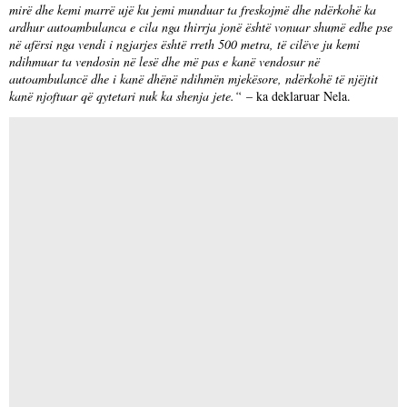
mirë dhe kemi marrë ujë ku jemi munduar ta freskojmë dhe ndërkohë ka
ardhur autoambulanca e cila nga thirrja jonë është vonuar shumë edhe pse
në afërsi nga vendi i ngjarjes është rreth 500 metra, të cilëve ju kemi
ndihmuar ta vendosin në lesë dhe më pas e kanë vendosur në
autoambulancë dhe i kanë dhënë ndihmën mjekësore, ndërkohë të njëjtit
kanë njoftuar që qytetari nuk ka shenja jete.“
– ka deklaruar Nela.