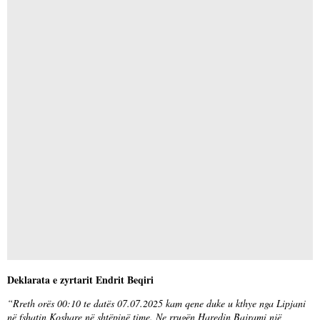
Deklarata e zyrtarit Endrit Beqiri
“Rreth orës 00:10 te datës 07.07.2025 kam qene duke u kthye nga Lipjani
në fshatin Koshare në shtëpinë time. Ne rrugën Haredin Bajrami një