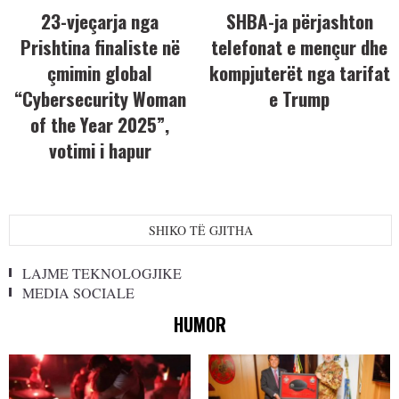
23-vjeçarja nga
SHBA-ja përjashton
Prishtina finaliste në
telefonat e mençur dhe
çmimin global
kompjuterët nga tarifat
“Cybersecurity Woman
e Trump
of the Year 2025”,
votimi i hapur
SHIKO TË GJITHA
LAJME TEKNOLOGJIKE
MEDIA SOCIALE
HUMOR