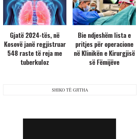
Gjatë 2024-tës, në
Bie ndjeshëm lista e
Kosovë janë regjistruar
pritjes për operacione
548 raste të reja me
në Klinikën e Kirurgjisë
tuberkuloz
së Fëmijëve
SHIKO TË GJITHA