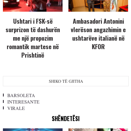
Ushtari i FSK-së
Ambasadori Antonini
surprizon të dashurën
vlerëson angazhimin e
me një propozim
ushtarëve italianë në
romantik martese në
KFOR
Prishtinë
SHIKO TË GJITHA
BARSOLETA
INTERESANTE
VIRALE
SHËNDETËSI