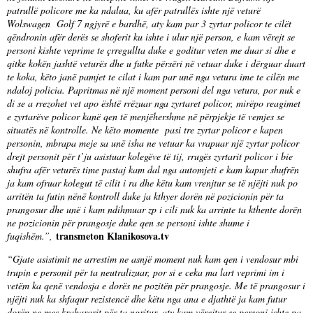
patrullë policore me ka ndalua, ku afër patrullës ishte një veturë
Wolswagen Golf 7 ngjyrë e bardhë, aty kam par 3 zyrtar policor te cilët
qëndronin afër derës se shoferit ku ishte i ulur një person, e kam vërejt se
personi kishte veprime te çrregullta duke e goditur veten me duar si dhe e
qitke kokën jashtë veturës dhe u futke përsëri në vetuar duke i dërguar duart
te koka, këto janë pamjet te cilat i kam par unë nga vetura ime te cilën me
ndaloj policia. Papritmas në një moment personi del nga vetura, por nuk e
di se a rrezohet vet apo është rrëzuar nga zyrtaret policor, mirëpo reagimet
e zyrtarëve policor kanë qen të menjëhershme në përpjekje të vemjes se
situatës në kontrolle. Ne këto momente pasi tre zyrtar policor e kapen
personin, mbrapa meje sa unë isha ne vetuar ka vrapuar një zyrtar policor
drejt personit për t’ju asistuar kolegëve të tij, rrugës zyrtarit policor i bie
shufra afër veturës time pastaj kam dal nga automjeti e kam kapur shufrën
ja kam ofruar kolegut të cilit i ra dhe këtu kam vrenjtur se të njëjti nuk po
arritën ta futin nënë kontroll duke ja kthyer dorën në pozicionin për ta
prangosur dhe unë i kam ndihmuar zp i cili nuk ka arrinte ta kthente dorën
ne pozicionin për prangosje duke qen se personi ishte shume i
transmeton Klanikosova.tv
fuqishëm.”,
“Gjate asistimit ne arrestim ne asnjë moment nuk kam qen i vendosur mbi
trupin e personit për ta neutralizuar, por si e ceka ma lart veprimi im i
vetëm ka qenë vendosja e dorës ne pozitën për prangosje. Me të prangosur i
njëjti nuk ka shfaqur rezistencë dhe këtu nga ana e djathtë ja kam futur
dorën ne mes kraharorit për ta ngritur, aty kam vërejtur se personi ishte pa