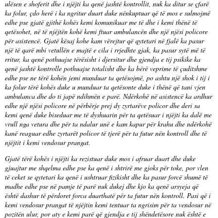
ulësen e shoferit dhe i njëjti ka qenë jashtë kontrollit, nuk ka ditur se çfarë
ka folur, çdo herë i ka ngritur duart duke nënkuptuar që të mos e sulmojmë
edhe pse gjatë gjithë kohës kemi komunikuar me të dhe i kemi thënë të
qetësohet, në të njëjtën kohë kemi ftuar ambulancën dhe një njësi policore
për asistencë. Gjatë kësaj kohe kam vërejtur që qytetari në fjalë ka pasur
një të qarë mbi vetullën e majtë e cila i rrjedhte gjak, ka pasur sytë më të
rritur, ka qenë pothuajse tërësisht i djersitur dhe gjendja e tij psikike ka
qenë jashtë kontrolle pothuajse totalisht dhe ka bërë veprime të çuditshme
edhe pse ne tërë kohën jemi munduar ta qetësojmë, po ashtu një shok i tij i
ka folur tërë kohës duke u munduar ta qetësonte duke i thënë që tani vjen
ambulanca dhe do ti japë ndihmën e parë. Ndërkohë në asistencë ka ardhur
edhe një njësi policore në përbërje prej dy zyrtarëve policor dhe deri sa
kemi qenë duke biseduar me të dyshuarin për ta qetësuar i njëjti ka dalë me
vrull nga vetura dhe për ta ndalur unë e kam kapur për krahu dhe ndërkohë
kanë reaguar edhe zyrtarët policor të tjerë për ta futur nën kontroll dhe të
njëjtit i kemi vendosur prangat.
Gjatë tërë kohës i njëjti ka rezistuar duke mos i afruar duart dhe duke
gjuajtur me shqelma edhe pse ka qenë i shtrirë me gjoks për toke, por vlen
të ceket se qytetari ka qenë i ushtruar fizikisht dhe ka pasur forcë shumë të
madhe edhe pse në pamje të parë nuk dukej dhe kjo ka qenë arsyeja që
është dashur të përdoret forca duarthatë për ta futur nën kontroll. Pasi që i
kemi vendosur prangat të njëjtin kemi tentuar ta ngrisim për ta vendosur në
pozitën ulur, por aty e kemi parë që gjendja e tij shëndetësore nuk është e