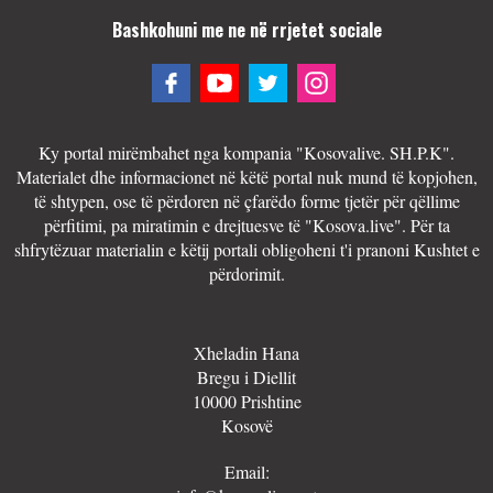
Bashkohuni me ne në rrjetet sociale
Ky portal mirëmbahet nga kompania "Kosovalive. SH.P.K".
Materialet dhe informacionet në këtë portal nuk mund të kopjohen,
të shtypen, ose të përdoren në çfarëdo forme tjetër për qëllime
përfitimi, pa miratimin e drejtuesve të "Kosova.live". Për ta
shfrytëzuar materialin e këtij portali obligoheni t'i pranoni Kushtet e
përdorimit.
Xheladin Hana
Bregu i Diellit
10000 Prishtine
Kosovë
Email: