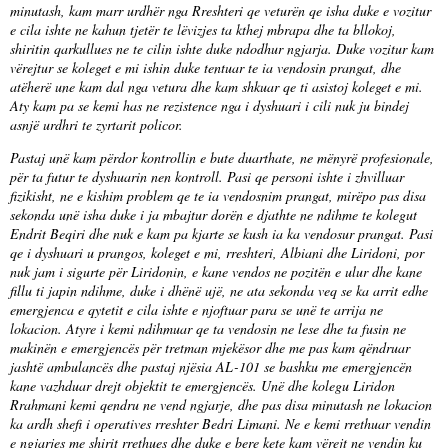
minutash, kam marr urdhër nga Rreshteri qe veturën qe isha duke e vozitur
e cila ishte ne kahun tjetër te lëvizjes ta kthej mbrapa dhe ta bllokoj,
shiritin qarkullues ne te cilin ishte duke ndodhur ngjarja. Duke vozitur kam
vërejtur se koleget e mi ishin duke tentuar te ia vendosin prangat, dhe
atëherë une kam dal nga vetura dhe kam shkuar qe ti asistoj koleget e mi.
Aty kam pa se kemi has ne rezistence nga i dyshuari i cili nuk ju bindej
asnjë urdhri te zyrtarit policor.
Pastaj unë kam përdor kontrollin e bute duarthate, ne mënyrë profesionale,
për ta futur te dyshuarin nen kontroll. Pasi qe personi ishte i zhvilluar
fizikisht, ne e kishim problem qe te ia vendosnim prangat, mirëpo pas disa
sekonda unë isha duke i ja mbajtur dorën e djathte ne ndihme te kolegut
Endrit Beqiri dhe nuk e kam pa kjarte se kush ia ka vendosur prangat. Pasi
qe i dyshuari u prangos, koleget e mi, rreshteri, Albiani dhe Liridoni, por
nuk jam i sigurte për Liridonin, e kane vendos ne pozitën e ulur dhe kane
fillu ti japin ndihme, duke i dhënë ujë, ne ata sekonda veq se ka arrit edhe
emergjenca e qytetit e cila ishte e njoftuar para se unë te arrija ne
lokacion. Atyre i kemi ndihmuar qe ta vendosin ne lese dhe ta fusin ne
makinën e emergjencës për tretman mjekësor dhe me pas kam qëndruar
jashtë ambulancës dhe pastaj njësia AL-101 se bashku me emergjencën
kane vazhduar drejt objektit te emergjencës. Unë dhe kolegu Liridon
Rrahmani kemi qendru ne vend ngjarje, dhe pas disa minutash ne lokacion
ka ardh shefi i operatives rreshter Bedri Limani. Ne e kemi rrethuar vendin
e ngjarjes me shirit rrethues dhe duke e bere kete kam vërejt ne vendin ku