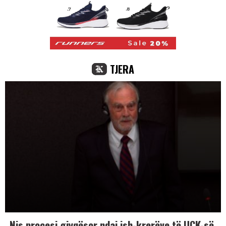
TJERA
Nis procesi gjyqësor ndaj ish-krerëve të UÇK-së,