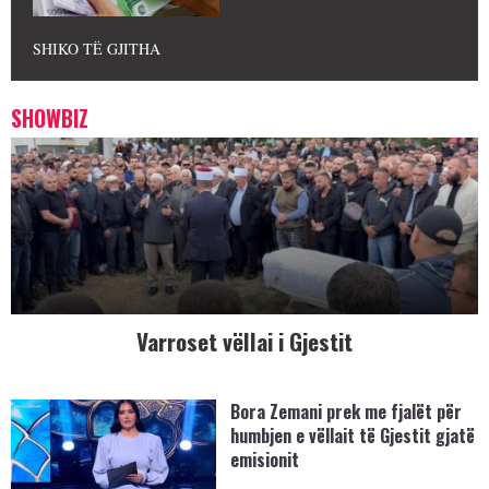
SHIKO TË GJITHA
SHOWBIZ
Varroset vëllai i Gjestit
Bora Zemani prek me fjalët për
humbjen e vëllait të Gjestit gjatë
emisionit