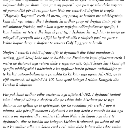
sulmuar duke na sharë “unë ja u qij nanën” unë pasi qe isha duke vozitur
në pamundësi për të reaguar kam lëviz me veturë në drejtim të rrugës
“Hajredin Bajrami” rreth 15 metra, aty pastaj se bashku me mbikëqyrësin
kemi dal nga vetura dhe i dyshimti ka ardhur prap në drejtim timin për të
më sulmuar fizikisht, unë e kam nxjerr pajisjen ndërmjetësuese sprejin, i
kam hedhur në fytyrë dhe kam ik prej tij, i dyshuari ka vazhduar të lëvizë në
mënyrë të çrregullt dhe i njëjti ka hyrë në ulës e shoferit pasi me pare e
kishte hapur derën e shoferit të veturës Golf 7 ngjyrë të bardh.
Shoferi i veturës i është afruar afër të dyshuarit dhe është munduar te
qetësoj, gjatë kësaj kohe unë se bashku me Rreshterin kemi qëndruar rreth 3
metra në distancë nga vetura duke e siguruar atë. Gjatë kohës kur i kemi qit
sprejin mbikëqyrësi i ndërrimit e ka njoftuar bazën përmes radiolidhjes qe
të kërkoj autoambulancën e po ashtu ka kërkuar nga njësia AL-102, qe të
vijë asistencë, në njësinë Al-102 kane qenë koleget Artidon Kongjeli dhe
Liridon Rrahmani.
Pas pak kanë ardhur edhe asistenca nga njësia Al-102. I dyshuari tanimë
ishte i ulur në ulësen e shoferit dhe ne ishim duke biseduar me të nga
distanca me qëllim qe të qetësojmë, kjo ka vazhduar për rreth 7 apo 8
minuta, dhe për një moment i dyshuari e ka hap derën e veturës ka dal nga
vetura me shpejtësi dhe rreshteri Ibrahim Nela e ka kapur nga dorë të
dyshuarin, dhe se bashku me kolegun Liridon Rrahmani, po ashtu në atë
rast ka ardhur edhe një koleg civil i cili ishte duke kaluar dhe ishte jashtë