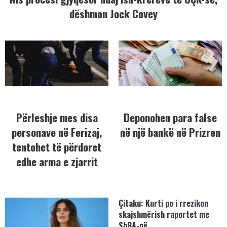
dëshmon Jock Covey
Përleshje mes disa
Deponohen para false
personave në Ferizaj,
në një bankë në Prizren
tentohet të përdoret
edhe arma e zjarrit
Çitaku: Kurti po i rrezikon
skajshmërish raportet me
ShBA-në