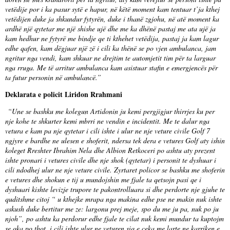
vetëdije por i ka pasur sytë e hapur, në këtë moment kam tentuar t’ja kthej
vetëdijen duke ja shkundur fytyrën, duke i thanë zgjohu, në atë moment ka
ardhë një qytetar me një shishe ujë dhe me ka dhënë pastaj me ata ujë ja
kam hedhur ne fytyrë me bindje qe ti kthehet vetëdija, pastaj ja kam lagur
edhe qafen, kam dëgjuar një zë i cili ka thënë se po vjen ambulanca, jam
ngritur nga vendi, kam shkuar ne drejtim te automjetit tim për ta larguar
nga rruga. Me të arritur ambulanca kam asistuar stafin e emergjencës për
ta futur personin në ambulancë.”
Deklarata e policit Liridon Rrahmani
“Une se bashku me kolegun Artidonin ju kemi pergjigjur thirrjes ku per
nje kohe te shkurter kemi mbrri ne vendin e incidentit. Me te dalur nga
vetura e kam pa nje qytetar i cili ishte i ulur ne nje veture civile Golf 7
ngjyre e bardhe ne ulesen e shoferit, ndersa tek dera e vetures Golf aty ishin
koleget Rreshter Ibrahim Nela dhe Albion Retkoceri po ashtu aty prezent
ishte pronari i vetures civile dhe nje shok (qytetar) i personit te dyshuar i
cili ndodhej ulur ne nje veture civile. Zyrtaret policor se bashku me shoferin
e vetures dhe shokun e tij u mundojshin me fjale ta qetsojn pasi qe i
dyshuari kishte levizje trupore te pakontrolluara si dhe perdorte nje gjuhe te
quditshme citoj “ u kthejke mrapa nga makina edhe pse ne makin nuk ishte
askush duke bertitur me ze: largonu prej meje, spo du me ju pa, nuk po ju
njoh”, po ashtu ka perdorur edhe fjale te cilat nuk kemi mundur ta kuptojm
se qka po thot, i cili ishte ulur ne veturen siq e ceka me larte ne karriken e