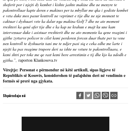
shoferit por i njejti dy kembet i kishte jashte makine dhe ne menyre te
pakontrolluar kapte deren e makines per ta mbyllur me qka i godiste kembet
e veta duke mos pasur kontroll ne veprimet e tije dhe ne nje moment te
caktuar i dyshuari vete ka dalur nga makina Golf 7 dhe ne ate moment
rreshteri ka qenë afer tije dhe e ka kap ne krahun e majt ku une kam
intervenuar duke i asistuar rreshterit dhe ne ato momente ka qene reagimi i
gjithe zyrtarve policor te cilet kemi perdoren forcen duar thate per ta vene
nen kontroll te dyshuarin tani me te ndjer pasi siq e ceka edhe me larte i
njejti ka pas reagime trupore deri sa ishte ne veture te pakontrolluara, e
kemi shtri per toke me qe rast kemi bere arrestimin e tij dhe kjo ka ndodh e
gjitha.”,
raporton Klankosova.tv
Vërejtje: Personat e përmendur në këtë artikull, sipas ligjeve të
Republikës së Kosovës, konsiderohen të pafajshëm deri në vendimin e
formës së prerë nga gjykata.
Shpërndaje në