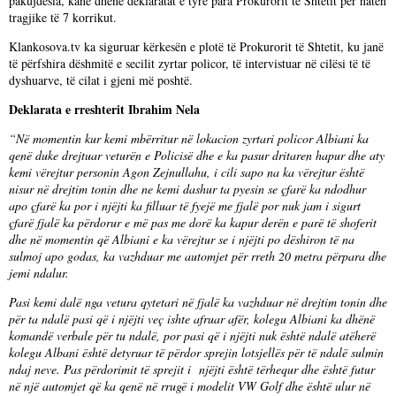
pakujdesia, kanë dhënë deklaratat e tyre para Prokurorit të Shtetit për natën
tragjike të 7 korrikut.
Klankosova.tv ka siguruar kërkesën e plotë të Prokurorit të Shtetit, ku janë
të përfshira dëshmitë e secilit zyrtar policor, të intervistuar në cilësi të të
dyshuarve, të cilat i gjeni më poshtë.
Deklarata e rreshterit Ibrahim Nela
“Në momentin kur kemi mbërritur në lokacion zyrtari policor Albiani ka
qenë duke drejtuar veturën e Policisë dhe e ka pasur dritaren hapur dhe aty
kemi vërejtur personin Agon Zejnullahu, i cili sapo na ka vërejtur është
nisur në drejtim tonin dhe ne kemi dashur ta pyesin se çfarë ka ndodhur
apo çfarë ka por i njëjti ka filluar të fyejë me fjalë por nuk jam i sigurt
çfarë fjalë ka përdorur e më pas me dorë ka kapur derën e parë të shoferit
dhe në momentin që Albiani e ka vërejtur se i njëjti po dëshiron të na
sulmoj apo godas, ka vazhduar me automjet për rreth 20 metra përpara dhe
jemi ndalur.
Pasi kemi dalë nga vetura qytetari në fjalë ka vazhduar në drejtim tonin dhe
për ta ndalë pasi që i njëjti veç ishte afruar afër, kolegu Albiani ka dhënë
komandë verbale për tu ndalë, por pasi që i njëjti nuk është ndalë atëherë
kolegu Albani është detyruar të përdor sprejin lotsjellës për të ndalë sulmin
ndaj neve. Pas përdorimit të sprejit i njëjti është tërhequr dhe është futur
në një automjet që ka qenë në rrugë i modelit VW Golf dhe është ulur në