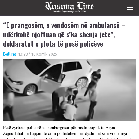
“E prangosëm, e vendosëm në ambulancë –
ndërkohë njoftuan që s’ka shenja jete”,
deklaratat e plota të pesë policëve
Ballina
13:28 / 10 Korrik 2025
Pesë zyrtarët policorë të paraburgosur për rastin tragjik të Agon
Zejnullahut në Lipjan, të cilin po hetohen nën dyshimet se e vranë nga