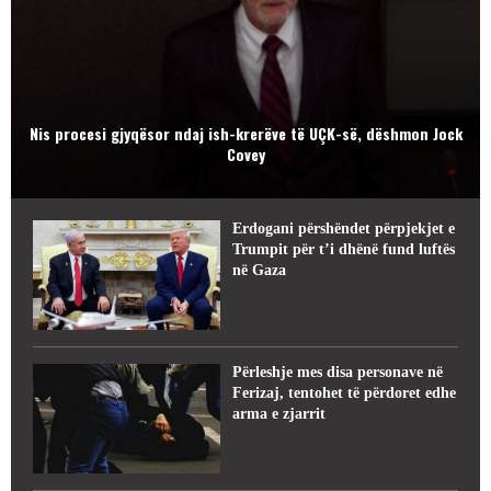
Nis procesi gjyqësor ndaj ish-krerëve të UÇK-së, dëshmon Jock
Covey
Erdogani përshëndet përpjekjet e
Trumpit për t’i dhënë fund luftës
në Gaza
Përleshje mes disa personave në
Ferizaj, tentohet të përdoret edhe
arma e zjarrit