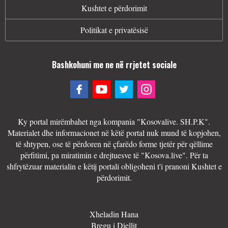
Kushtet e përdorimit
Politikat e privatësisë
Bashkohuni me ne në rrjetet sociale
Ky portal mirëmbahet nga kompania "Kosovalive. SH.P.K".
Materialet dhe informacionet në këtë portal nuk mund të kopjohen,
të shtypen, ose të përdoren në çfarëdo forme tjetër për qëllime
përfitimi, pa miratimin e drejtuesve të "Kosova.live". Për ta
shfrytëzuar materialin e këtij portali obligoheni t'i pranoni Kushtet e
përdorimit.
Xheladin Hana
Bregu i Diellit