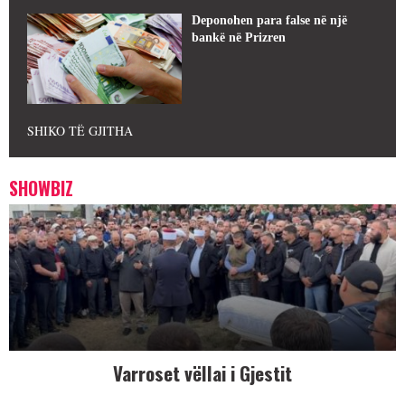
Deponohen para false në një
bankë në Prizren
SHIKO TË GJITHA
SHOWBIZ
Varroset vëllai i Gjestit