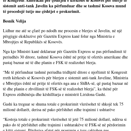
të Kongresit Amerikan për çështjen e kërkesës së Kosovës për blerje të
sistemit anti-tank Javelin ka përfunduar dhe se tashmë Kosova mund
të procedojë tutje me çështjet e prokurimit.
Besnik Velija
Lidhur me atë se çfarë po ndodh me procesin e blerjes së Javelin, në një
përgjigje ekskluzive për Gazetën Express kanë folur nga Ministria e
Mbrojtjes së Republikës së Kosovës.
Nga kjo Ministri kanë deklaruar për Gazetën Express se pas përfundimit të
periudhës 30 ditore, tashmë Kosova është në pritje të ofertës amerikane dhe
pastaj bazuar në të dhe planin e FSK të realizohet blerja.
“Me të përfunduar tashmë periudha tridhjetë ditore e njoftimit të Kongresit
rreth kërkesës së Kosovës për blerjen e sistemit anti-tank Javeline, Ministria
e Mbrojtjes është në pritje të ofertës nga ana e ShBA-së, që pastaj bazuar në
të dhe planin e zhvillimit të FSK-së të realizohet blerja”, ka thënë për
Express zëdhënësja dhe këshilltarja e ministrit Liridona Gashi.
Gashi ka treguar se shuma totale e prokurimit vlerësohet të shkojë tek 75
milionë dollarët, derisa në pako përfshihet edhe trajnimi i ushtarëve
“Kostoja totale e prokurimit vlerësohet të jetë 75 milionë dollarë, ndërsa si
pako do të përfshihet edhe trajnimi i ushtarakëve të FSK-së në përdorimin
e këtij sistemi. Përderisa afatet për pranimin e tyre caktohen pas