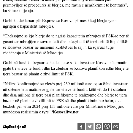
përmbylljes së procedurës së blerjes, me rastin e nënshkrimit të kontratës”,
ka shtuar tutje ajo.
Gashi ka deklaruar për Express se Kosova përmes kësaj blerje synon
ngritjen e kapacitetit mbrojtës.
“Theksojmë se kjo blerje do të ngrisë kapacitetin mbrojtës të FSK-së për të
garantuar mbrojtjen e sovranitetit dhe integritetit të territorit të Republikës
së Kosovës bazuar në misionin kushtetues të saj.”, ka sqaruar tutje
zëdhënësja e Ministrisë së Mbrojtjes.
Gashi në fund ka treguar edhe detaje se sa ka investuar Kosova në armatim
gjatë tri viteve të fundit dhe ka zbuluar se Kosova planifikon edhe blerje të
tjera bazuar në planin e zhvillimit të FSK.
“Ndërsa konfirmojmë se vlerës prej 239 milionë euro aq sa është investuar
në sisteme të armatimeve gjatë tre viteve të fundit, këtë vit do t’i shtohen
dhe disa milionë të tjerë pasi planifikojmë të realizojmë dhe blerje të tjera
bazuar në planin e zhvillimit të FSK-së dhe planifikimin buxhetor, e që
buxheti për vitin 2024 prej 153 milionë euro për Ministrinë e Mbrojtjes,
/Kosovalive.net
mundëson realizimin e tyre”.
Shpërndaje në