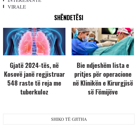
VIRALE
SHËNDETËSI
Gjatë 2024-tës, në
Bie ndjeshëm lista e
Kosovë janë regjistruar
pritjes për operacione
548 raste të reja me
në Klinikën e Kirurgjisë
tuberkuloz
së Fëmijëve
SHIKO TË GJITHA