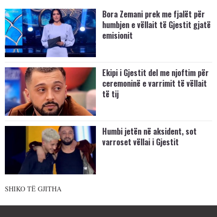
Bora Zemani prek me fjalët për
humbjen e vëllait të Gjestit gjatë
emisionit
Ekipi i Gjestit del me njoftim për
ceremoninë e varrimit të vëllait
të tij
Humbi jetën në aksident, sot
varroset vëllai i Gjestit
SHIKO TË GJITHA