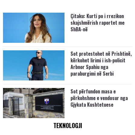
Çitaku: Kurti po i rrezikon
skajshmërish raportet me
ShBA-në
Sot protestohet në Prishtinë,
kërkohet lirimi i ish-policit
Arbnor Spahiu nga
paraburgimi në Serbi
Sot përfundon masa e
përkohshme e vendosur nga
Gjykata Kushtetuese
TEKNOLOGJI