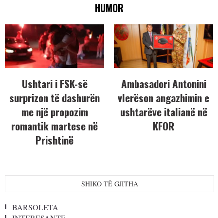
HUMOR
Ushtari i FSK-së
Ambasadori Antonini
surprizon të dashurën
vlerëson angazhimin e
me një propozim
ushtarëve italianë në
romantik martese në
KFOR
Prishtinë
SHIKO TË GJITHA
BARSOLETA
INTERESANTE