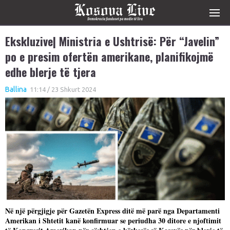
Ekskluzive| Ministria e Ushtrisë: Për “Javelin”
po e presim ofertën amerikane, planifikojmë
edhe blerje të tjera
Ballina
11:14 / 23 Shkurt 2024
Në një përgjigje për Gazetën Express ditë më parë nga Departamenti
Amerikan i Shtetit kanë konfirmuar se periudha 30 ditore e njoftimit