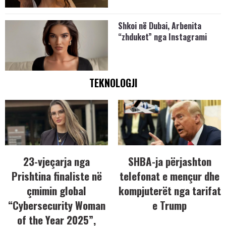
Shkoi në Dubai, Arbenita
“zhduket” nga Instagrami
TEKNOLOGJI
23-vjeçarja nga
SHBA-ja përjashton
Prishtina finaliste në
telefonat e mençur dhe
çmimin global
kompjuterët nga tarifat
“Cybersecurity Woman
e Trump
of the Year 2025”,