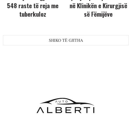
548 raste të reja me
në Klinikën e Kirurgjisë
tuberkuloz
së Fëmijëve
SHIKO TË GJITHA