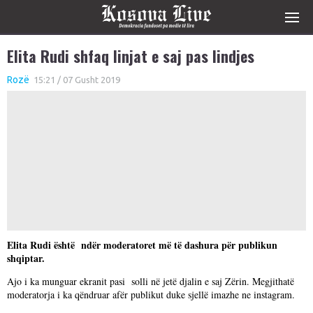
Elita Rudi shfaq linjat e saj pas lindjes
Rozë
15:21 / 07 Gusht 2019
Elita Rudi është ndër moderatoret më të dashura për publikun
shqiptar.
Ajo i ka munguar ekranit pasi solli në jetë djalin e saj Zërin. Megjithatë
moderatorja i ka qëndruar afër publikut duke sjellë imazhe ne instagram.