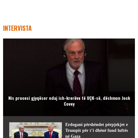
INTERVISTA
Nis procesi gjyqësor ndaj ish-krerëve të UÇK-së, dëshmon Jock
Covey
Erdogani përshëndet përpjekjet e
Trumpit për t’i dhënë fund luftës
në Gaza