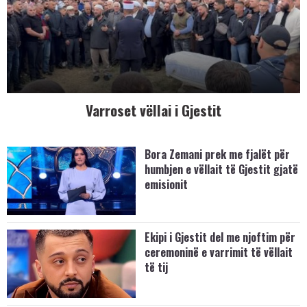
Varroset vëllai i Gjestit
Bora Zemani prek me fjalët për
humbjen e vëllait të Gjestit gjatë
emisionit
Ekipi i Gjestit del me njoftim për
ceremoninë e varrimit të vëllait
të tij