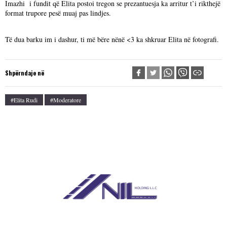
Imazhi i fundit që Elita postoi tregon se prezantuesja ka arritur t’i rikthejë
format trupore pesë muaj pas lindjes.
Të dua barku im i dashur, ti më bëre nënë <3 ka shkruar Elita në fotografi.
Shpërndaje në
#Elita Rudi
#moderatore