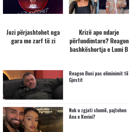
Jozi përjashtohet nga
Krizë apo ndarje
gara me zarf të zi
përfundimtare? Reagon
bashkëshortja e Lumi B
Reagon Buci pas eliminimit të
Gjestit
Nuk u zgjati shumë, pajtohen
Ana e Kevini?