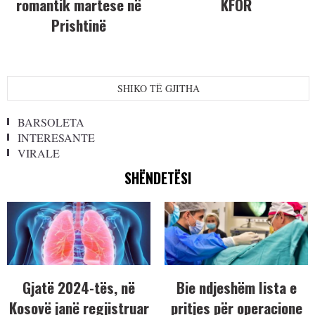
romantik martese në
KFOR
Prishtinë
SHIKO TË GJITHA
BARSOLETA
INTERESANTE
VIRALE
SHËNDETËSI
Gjatë 2024-tës, në
Bie ndjeshëm lista e
Kosovë janë regjistruar
pritjes për operacione