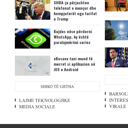
SHBA-ja përjashton
telefonat e mençur dhe
kompjuterët nga tarifat
e Trump
Kujdes nëse përdorni
WhatsApp, ky është
paralajmërimi serioz
eKosova tani mund të
merret si aplikacion në
iOS e Android
SHIKO TË GJITHA
BARSOL
INTERE
LAJME TEKNOLOGJIKE
VIRALE
MEDIA SOCIALE