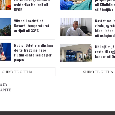
ushtarëve italianë në
në Klinikën 
KFOR
së Fëmijëve
Vikend i nxehtë në
Rastet me i
Kosovë, temperaturat
virale, qytet
arrijnë në 33°C
këshillohen 
në ushqim d
Rubio: Ditët e ardhshme
Mbi një mijë
do të tregojnë nëse
raste të reg
Putini është serioz për
kancer në O
paqen
SHIKO TË GJITHA
SHIKO TË GJITHA
ETA
SANTE