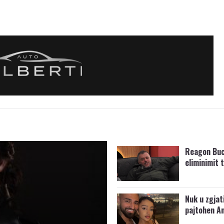
Reagon Buc
eliminimit t
Nuk u zgjat
pajtohen An