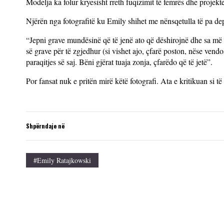
Modelja ka folur kryesisht rreth fuqizimit të femrës dhe projektev
Njërën nga fotografitë ku Emily shihet me nënsqetulla të pa d
“Jepni grave mundësinë që të jenë ato që dëshirojnë dhe sa më t
së grave për të zgjedhur (si vishet ajo, çfarë poston, nëse ven
paraqitjes së saj. Bëni gjërat tuaja zonja, çfarëdo që të jetë”.
Por fansat nuk e pritën mirë këtë fotografi. Ata e kritikuan si
Shpërndaje në
#Emily Ratajkowski