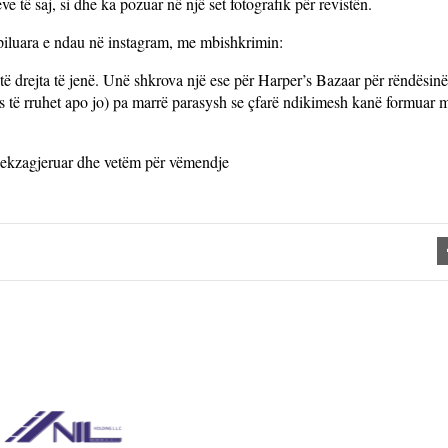
e të saj, si dhe ka pozuar në një set fotografik për revistën.
epiluara e ndau në instagram, me mbishkrimin:
ë drejta të jenë. Unë shkrova një ese për Harper’s Bazaar për rëndësinë 
dos të rruhet apo jo) pa marrë parasysh se çfarë ndikimesh kanë formuar
 të ekzagjeruar dhe vetëm për vëmendje