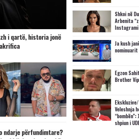
Shkoi në Du
Arbenita “
Instagrami
h i qartë, historia jonë
Ja kush jan
akrifica
nominuarit 
Egzon Sahit
Brother Vi
Ekskluzive/
Veleshnja h
“bombën”: 
shpiun i UD
o ndarje përfundimtare?