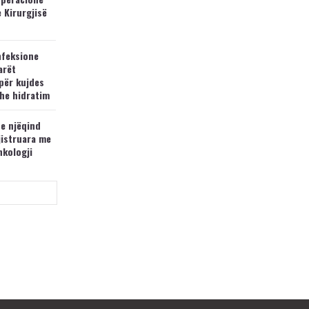
e Kirurgjisë
nfeksione
arët
për kujdes
he hidratim
 e njëqind
jistruara me
nkologji