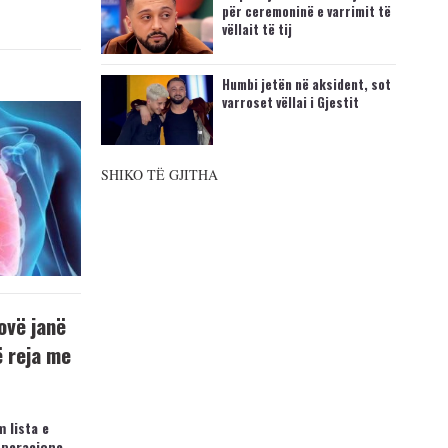
për ceremoninë e varrimit të
vëllait të tij
Humbi jetën në aksident, sot
varroset vëllai i Gjestit
SHIKO TË GJITHA
ovë janë
ë reja me
 lista e
operacione