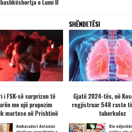
bashkëshortja e Lumi B
SHËNDETËSI
i i FSK-së surprizon të
Gjatë 2024-tës, në Kos
urën me një propozim
regjistruar 548 raste t
k martese në Prishtinë
tuberkuloz
Ambasadori Antonini
Bie ndjeshëm
vlerëson angazhimin e
pritjes për 