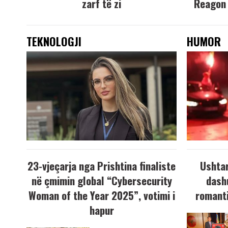
zarf të zi
Reagon 
TEKNOLOGJI
HUMOR
23-vjeçarja nga Prishtina finaliste
Ushtar
në çmimin global “Cybersecurity
dash
Woman of the Year 2025”, votimi i
romanti
hapur