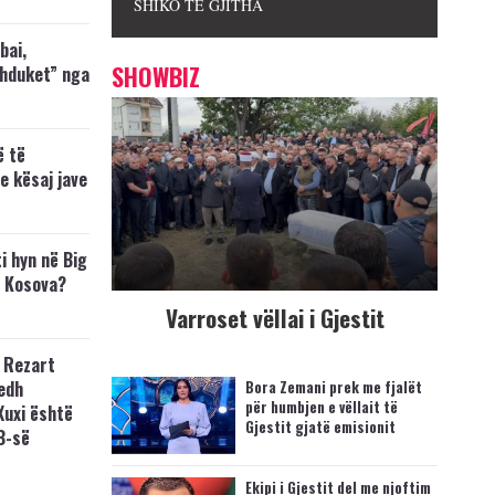
SHIKO TË GJITHA
bai,
SHOWBIZ
zhduket” nga
ë të
e kësaj jave
i hyn në Big
p Kosova?
Varroset vëllai i Gjestit
 Rezart
edh
Bora Zemani prek me fjalët
për humbjen e vëllait të
Xuxi është
Gjestit gjatë emisionit
B-së
Ekipi i Gjestit del me njoftim