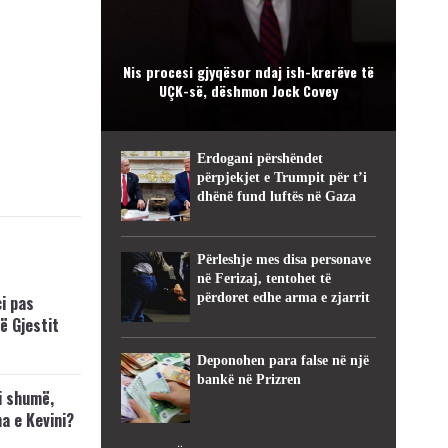
Nis procesi gjyqësor ndaj ish-krerëve të
UÇK-së, dëshmon Jock Covey
Erdogani përshëndet
përpjekjet e Trumpit për t’i
dhënë fund luftës në Gaza
Përleshje mes disa personave
në Ferizaj, tentohet të
përdoret edhe arma e zjarrit
i pas
ë Gjestit
Deponohen para false në një
bankë në Prizren
i shumë,
a e Kevini?