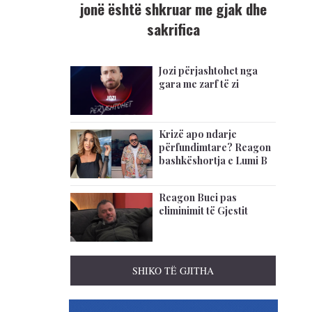
jonë është shkruar me gjak dhe
sakrifica
Jozi përjashtohet nga
gara me zarf të zi
Krizë apo ndarje
përfundimtare? Reagon
bashkëshortja e Lumi B
Reagon Buci pas
eliminimit të Gjestit
SHIKO TË GJITHA