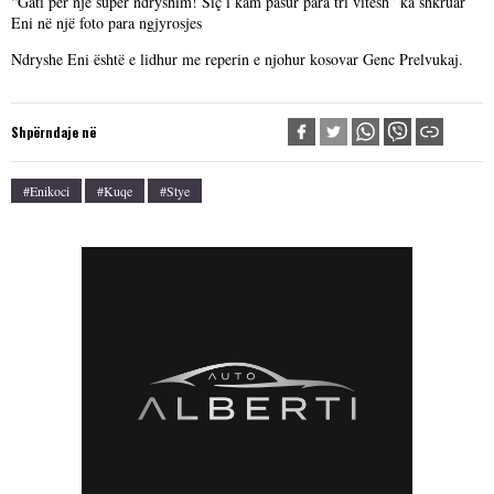
“Gati për një super ndryshim! Siç i kam pasur para tri vitesh” ka shkruar
Eni në një foto para ngjyrosjes
Ndryshe Eni është e lidhur me reperin e njohur kosovar Genc Prelvukaj.
Shpërndaje në
#enikoci
#kuqe
#stye