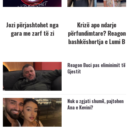
Jozi përjashtohet nga
Krizë apo ndarje
gara me zarf të zi
përfundimtare? Reagon
bashkëshortja e Lumi B
Reagon Buci pas eliminimit të
Gjestit
Nuk u zgjati shumë, pajtohen
Ana e Kevini?