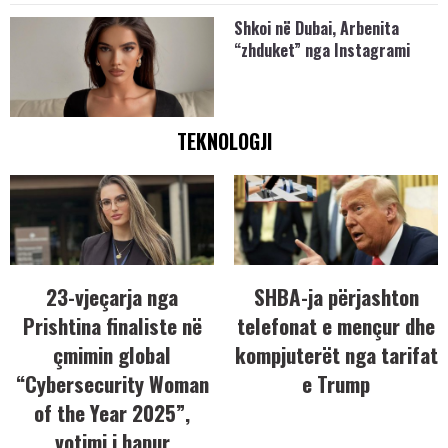
Shkoi në Dubai, Arbenita
“zhduket” nga Instagrami
TEKNOLOGJI
23-vjeçarja nga
SHBA-ja përjashton
Prishtina finaliste në
telefonat e mençur dhe
çmimin global
kompjuterët nga tarifat
“Cybersecurity Woman
e Trump
of the Year 2025”,
votimi i hapur