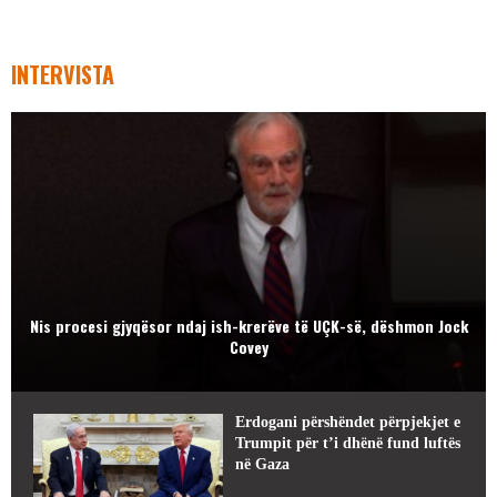
INTERVISTA
Nis procesi gjyqësor ndaj ish-krerëve të UÇK-së, dëshmon Jock
Covey
Erdogani përshëndet përpjekjet e
Trumpit për t’i dhënë fund luftës
në Gaza