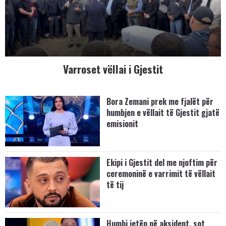
Varroset vëllai i Gjestit
Bora Zemani prek me fjalët për
humbjen e vëllait të Gjestit gjatë
emisionit
Ekipi i Gjestit del me njoftim për
ceremoninë e varrimit të vëllait
të tij
Humbi jetën në aksident, sot