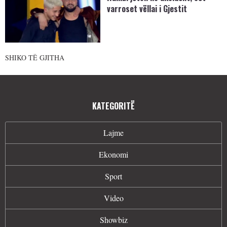
varroset vëllai i Gjestit
SHIKO TË GJITHA
KATEGORITË
Lajme
Ekonomi
Sport
Video
Showbiz