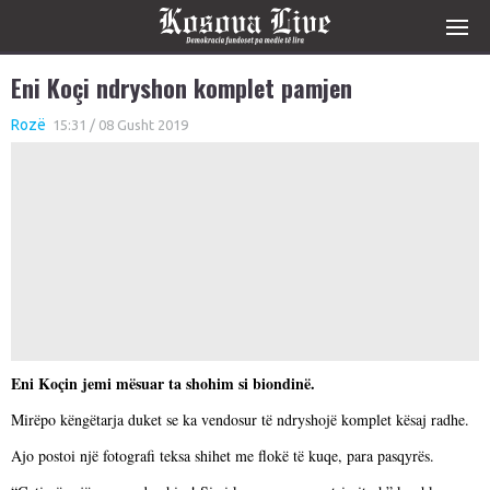
Eni Koçi ndryshon komplet pamjen
Rozë
15:31 / 08 Gusht 2019
Eni Koçin jemi mësuar ta shohim si biondinë.
Mirëpo këngëtarja duket se ka vendosur të ndryshojë komplet kësaj radhe.
Ajo postoi një fotografi teksa shihet me flokë të kuqe, para pasqyrës.