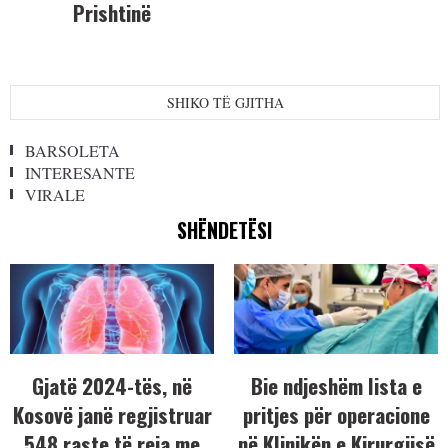
Prishtinë
SHIKO TË GJITHA
BARSOLETA
INTERESANTE
VIRALE
SHËNDETËSI
Gjatë 2024-tës, në
Bie ndjeshëm lista e
Kosovë janë regjistruar
pritjes për operacione
548 raste të reja me
në Klinikën e Kirurgjisë