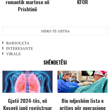
romantik martese në
KFOR
Prishtinë
SHIKO TË GJITHA
BARSOLETA
INTERESANTE
VIRALE
SHËNDETËSI
Gjatë 2024-tës, në
Bie ndjeshëm lista e
Kosovë janë regjistruar
pritjes për operacione