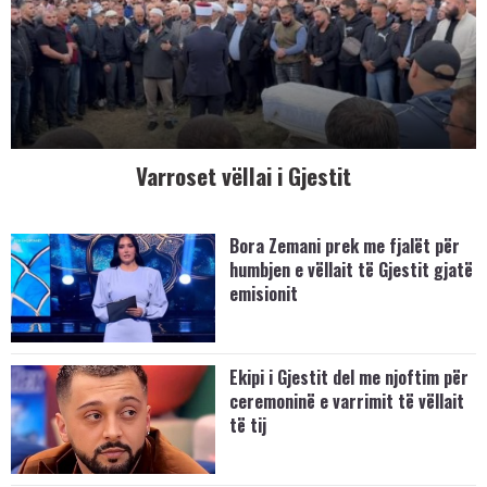
Varroset vëllai i Gjestit
Bora Zemani prek me fjalët për
humbjen e vëllait të Gjestit gjatë
emisionit
Ekipi i Gjestit del me njoftim për
ceremoninë e varrimit të vëllait
të tij