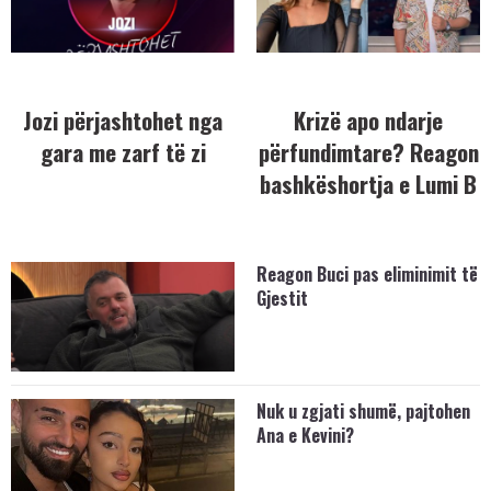
Jozi përjashtohet nga
Krizë apo ndarje
gara me zarf të zi
përfundimtare? Reagon
bashkëshortja e Lumi B
Reagon Buci pas eliminimit të
Gjestit
Nuk u zgjati shumë, pajtohen
Ana e Kevini?