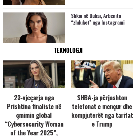
Shkoi në Dubai, Arbenita
“zhduket” nga Instagrami
TEKNOLOGJI
23-vjeçarja nga
SHBA-ja përjashton
Prishtina finaliste në
telefonat e mençur dhe
çmimin global
kompjuterët nga tarifat
“Cybersecurity Woman
e Trump
of the Year 2025”,