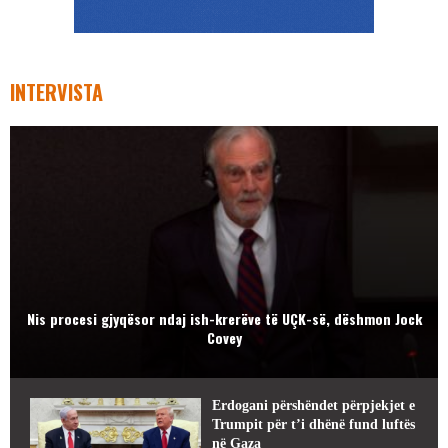
INTERVISTA
Nis procesi gjyqësor ndaj ish-krerëve të UÇK-së, dëshmon Jock
Covey
Erdogani përshëndet përpjekjet e
Trumpit për t’i dhënë fund luftës
në Gaza