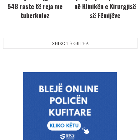
548 raste të reja me
në Klinikën e Kirurgjisë
tuberkuloz
së Fëmijëve
SHIKO TË GJITHA