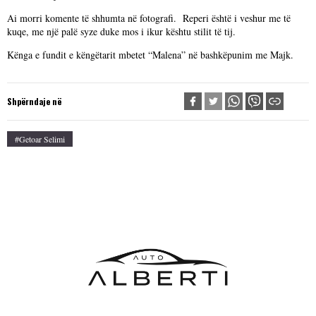
Ai morri komente të shhumta në fotografi. Reperi është i veshur me të
kuqe, me një palë syze duke mos i ikur kështu stilit të tij.
Kënga e fundit e këngëtarit mbetet “Malena” në bashkëpunim me Majk.
Shpërndaje në
#Getoar Selimi