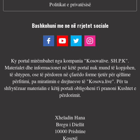
Politikat e privatësisë
Bashkohuni me ne në rrjetet sociale
Ky portal mirëmbahet nga kompania "Kosovalive. SH.P.K".
Materialet dhe informacionet në këtë portal nuk mund të kopjohen,
të shtypen, ose të përdoren në çfarëdo forme tjetër për qëllime
përfitimi, pa miratimin e drejtuesve të "Kosova.live". Për ta
shfrytëzuar materialin e këtij portali obligoheni t'i pranoni Kushtet e
përdorimit.
Xheladin Hana
Bregu i Diellit
10000 Prishtine
Kosovë