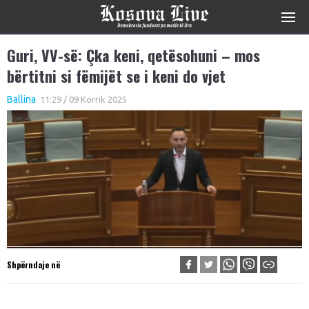
Guri, VV-së: Çka keni, qetësohuni – mos
bërtitni si fëmijët se i keni do vjet
Ballina
11:29 / 09 Korrik 2025
Shpërndaje në