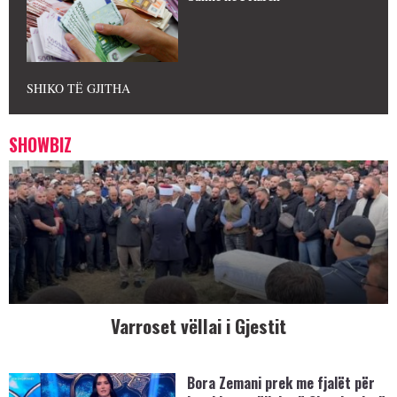
SHIKO TË GJITHA
SHOWBIZ
Varroset vëllai i Gjestit
Bora Zemani prek me fjalët për