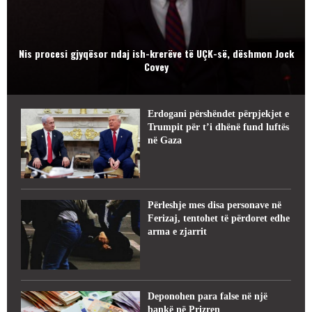
Nis procesi gjyqësor ndaj ish-krerëve të UÇK-së, dëshmon Jock
Covey
Erdogani përshëndet përpjekjet e
Trumpit për t’i dhënë fund luftës
në Gaza
Përleshje mes disa personave në
Ferizaj, tentohet të përdoret edhe
arma e zjarrit
Deponohen para false në një
bankë në Prizren