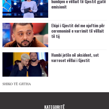
humbjen e vëllait të Gjestit gjatë
emisionit
Ekipi i Gjestit del me njoftim për
ceremoninë e varrimit të vëllait
të tij
Humbi jetën në aksident, sot
varroset vëllai i Gjestit
SHIKO TË GJITHA
KATEGORITË