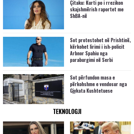
Çitaku: Kurti po i rrezikon
skajshmërish raportet me
ShBA-në
Sot protestohet në Prishtinë,
kërkohet lirimi i ish-policit
Arbnor Spahiu nga
paraburgimi në Serbi
Sot përfundon masa e
përkohshme e vendosur nga
Gjykata Kushtetuese
TEKNOLOGJI