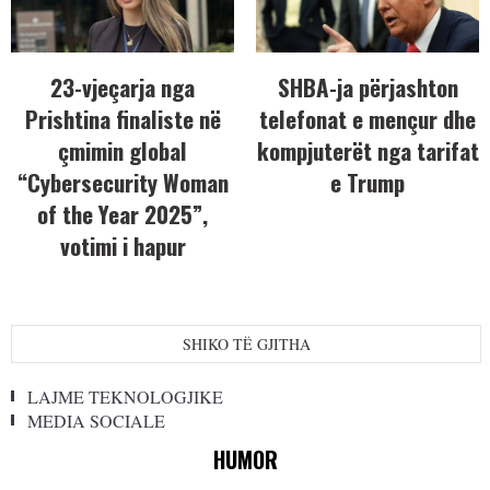
23-vjeçarja nga
SHBA-ja përjashton
Prishtina finaliste në
telefonat e mençur dhe
çmimin global
kompjuterët nga tarifat
“Cybersecurity Woman
e Trump
of the Year 2025”,
votimi i hapur
SHIKO TË GJITHA
LAJME TEKNOLOGJIKE
MEDIA SOCIALE
HUMOR