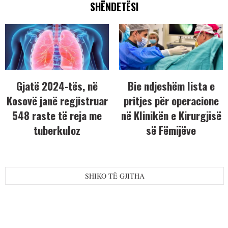
SHËNDETËSI
Gjatë 2024-tës, në
Bie ndjeshëm lista e
Kosovë janë regjistruar
pritjes për operacione
548 raste të reja me
në Klinikën e Kirurgjisë
tuberkuloz
së Fëmijëve
SHIKO TË GJITHA