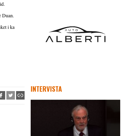
id.
ër Duan.
ket i ka
INTERVISTA