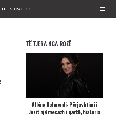
ETE
SHPALLJE
TË TJERA NGA ROZË
e
Albina Kelmendi: Përjashtimi i
Jozit një mesazh i qartë, historia