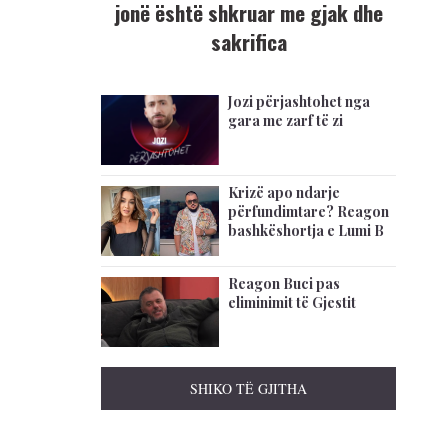
jonë është shkruar me gjak dhe
sakrifica
Jozi përjashtohet nga
gara me zarf të zi
Krizë apo ndarje
përfundimtare? Reagon
bashkëshortja e Lumi B
Reagon Buci pas
eliminimit të Gjestit
SHIKO TË GJITHA