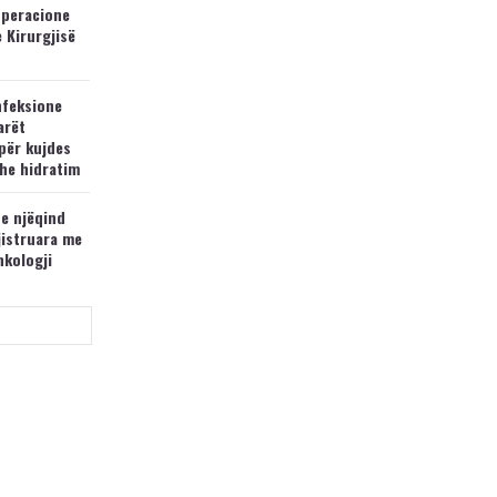
operacione
e Kirurgjisë
nfeksione
arët
për kujdes
he hidratim
 e njëqind
jistruara me
nkologji