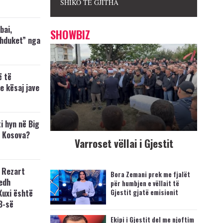
SHIKO TË GJITHA
bai,
SHOWBIZ
zhduket” nga
ë të
e kësaj jave
i hyn në Big
p Kosova?
Varroset vëllai i Gjestit
 Rezart
Bora Zemani prek me fjalët
edh
për humbjen e vëllait të
Xuxi është
Gjestit gjatë emisionit
B-së
Ekipi i Gjestit del me njoftim