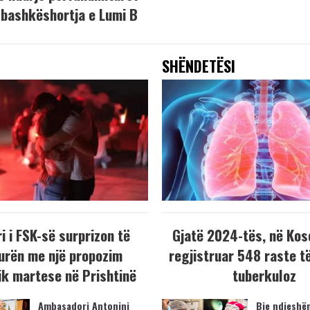
bashkëshortja e Lumi B
SHËNDETËSI
i i FSK-së surprizon të
Gjatë 2024-tës, në Kos
urën me një propozim
regjistruar 548 raste t
k martese në Prishtinë
tuberkuloz
Ambasadori Antonini
Bie ndjeshëm