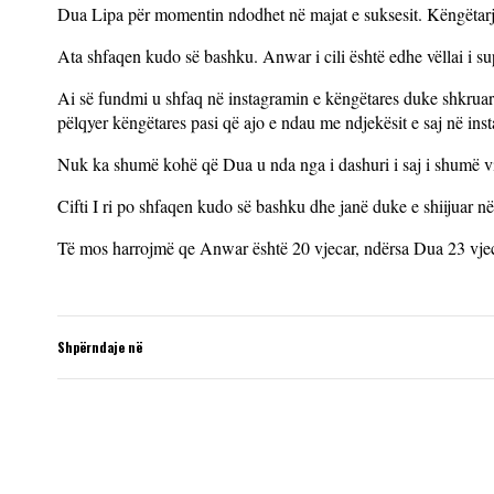
Dua Lipa për momentin ndodhet në majat e suksesit. Këngëtarj
Ata shfaqen kudo së bashku. Anwar i cili është edhe vëllai i 
Ai së fundmi u shfaq në instagramin e këngëtares duke shkruar n
pëlqyer këngëtares pasi që ajo e ndau me ndjekësit e saj në inst
Nuk ka shumë kohë që Dua u nda nga i dashuri i saj i shumë vi
Cifti I ri po shfaqen kudo së bashku dhe janë duke e shiijuar n
Të mos harrojmë qe Anwar është 20 vjecar, ndërsa Dua 23 vje
Shpërndaje në