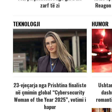
zarf të zi
Reagon 
TEKNOLOGJI
HUMOR
23-vjeçarja nga Prishtina finaliste
Ushtar
në çmimin global “Cybersecurity
dash
Woman of the Year 2025”, votimi i
romanti
hapur