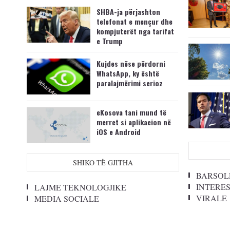
SHBA-ja përjashton
telefonat e mençur dhe
kompjuterët nga tarifat
e Trump
Kujdes nëse përdorni
WhatsApp, ky është
paralajmërimi serioz
eKosova tani mund të
merret si aplikacion në
iOS e Android
SHIKO TË GJITHA
BARSOL
INTERE
LAJME TEKNOLOGJIKE
VIRALE
MEDIA SOCIALE