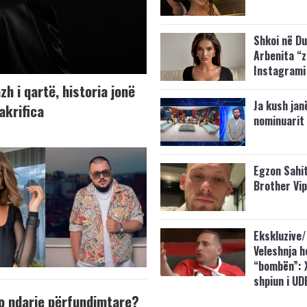
Shkoi në Du
Arbenita “
Instagrami
h i qartë, historia jonë
Ja kush jan
akrifica
nominuarit 
Egzon Sahit
Brother Vi
Ekskluzive/
Veleshnja h
“bombën”: 
shpiun i UD
o ndarje përfundimtare?