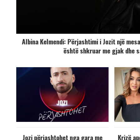
Albina Kelmendi: Përjashtimi i Jozit një mesaz
është shkruar me gjak dhe s
Jozi përjashtohet nga gara me
Krizë ap