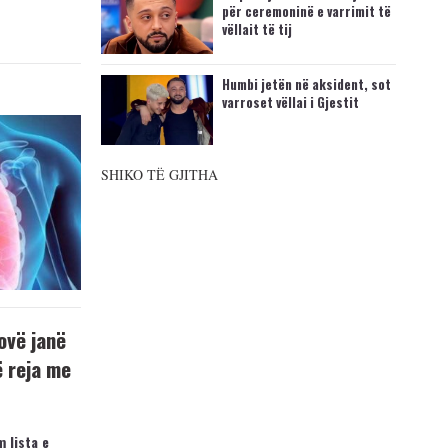
për ceremoninë e varrimit të
vëllait të tij
Humbi jetën në aksident, sot
varroset vëllai i Gjestit
SHIKO TË GJITHA
ovë janë
ë reja me
 lista e