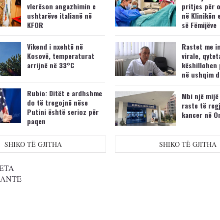
vlerëson angazhimin e
pritjes për 
ushtarëve italianë në
në Klinikën 
KFOR
së Fëmijëve
Vikend i nxehtë në
Rastet me i
Kosovë, temperaturat
virale, qytet
arrijnë në 33°C
këshillohen 
në ushqim d
Rubio: Ditët e ardhshme
Mbi një mijë
do të tregojnë nëse
raste të reg
Putini është serioz për
kancer në O
paqen
SHIKO TË GJITHA
SHIKO TË GJITHA
ETA
SANTE