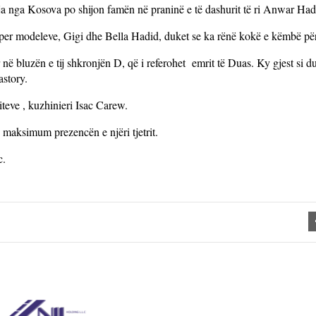
a nga Kosova po shijon famën në praninë e të dashurit të ri Anwar Had
super modeleve, Gigi dhe Bella Hadid, duket se ka rënë kokë e këmbë p
ë bluzën e tij shkronjën D, që i referohet emrit të Duas. Ky gjest si du
astory.
teve , kuzhinieri Isac Carew.
ë maksimum prezencën e njëri tjetrit.
c.