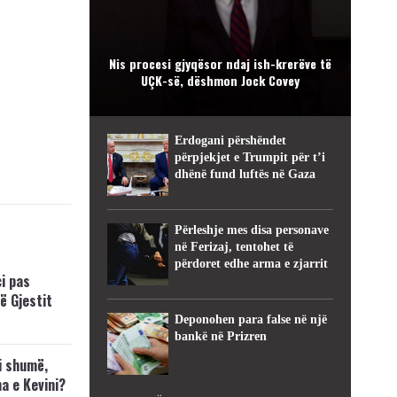
Nis procesi gjyqësor ndaj ish-krerëve të
UÇK-së, dëshmon Jock Covey
Erdogani përshëndet
përpjekjet e Trumpit për t’i
dhënë fund luftës në Gaza
Përleshje mes disa personave
në Ferizaj, tentohet të
përdoret edhe arma e zjarrit
i pas
ë Gjestit
Deponohen para false në një
bankë në Prizren
i shumë,
a e Kevini?