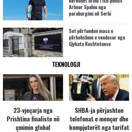
kërkohet lirimi i ish-policit
Arbnor Spahiu nga
paraburgimi në Serbi
Sot përfundon masa e
përkohshme e vendosur nga
Gjykata Kushtetuese
TEKNOLOGJI
23-vjeçarja nga
SHBA-ja përjashton
Prishtina finaliste në
telefonat e mençur dhe
çmimin global
kompjuterët nga tarifat