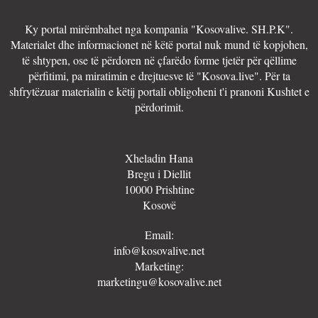
Ky portal mirëmbahet nga kompania "Kosovalive. SH.P.K".
Materialet dhe informacionet në këtë portal nuk mund të kopjohen,
të shtypen, ose të përdoren në çfarëdo forme tjetër për qëllime
përfitimi, pa miratimin e drejtuesve të "Kosova.live". Për ta
shfrytëzuar materialin e këtij portali obligoheni t'i pranoni Kushtet e
përdorimit.
Xheladin Hana
Bregu i Diellit
10000 Prishtine
Kosovë
Email:
info@kosovalive.net
Marketing:
marketingu@kosovalive.net