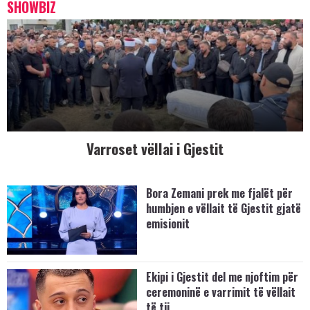
SHOWBIZ
Varroset vëllai i Gjestit
Bora Zemani prek me fjalët për
humbjen e vëllait të Gjestit gjatë
emisionit
Ekipi i Gjestit del me njoftim për
ceremoninë e varrimit të vëllait
të tij