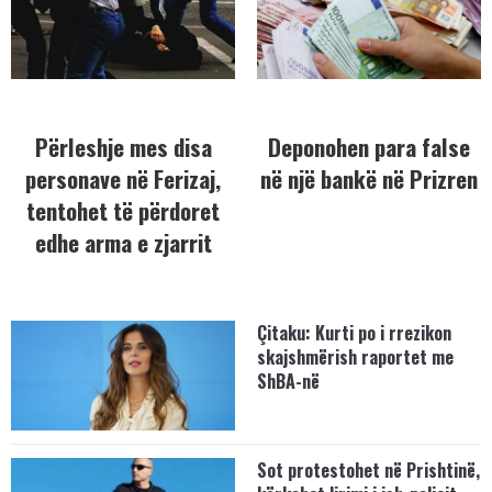
Përleshje mes disa
Deponohen para false
personave në Ferizaj,
në një bankë në Prizren
tentohet të përdoret
edhe arma e zjarrit
Çitaku: Kurti po i rrezikon
skajshmërish raportet me
ShBA-në
Sot protestohet në Prishtinë,