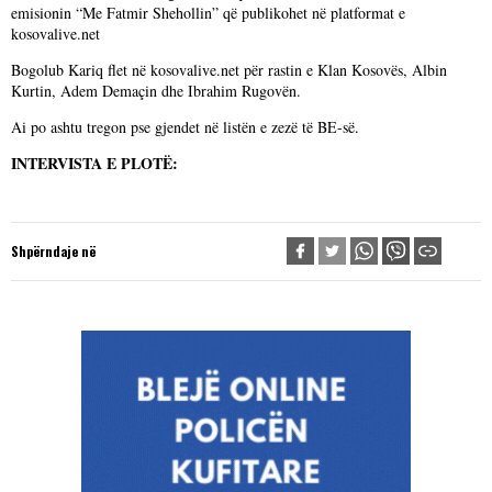
emisionin “Me Fatmir Shehollin” që publikohet në platformat e
kosovalive.net
Bogolub Kariq flet në kosovalive.net për rastin e Klan Kosovës, Albin
Kurtin, Adem Demaçin dhe Ibrahim Rugovën.
Ai po ashtu tregon pse gjendet në listën e zezë të BE-së.
INTERVISTA E PLOTË:
Shpërndaje në