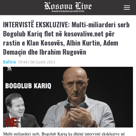
INTERVISTË EKSKLUZIVE: Multi-miliarderi serb
Bogolub Kariq flet në kosovalive.net për
rastin e Klan Kosovës, Albin Kurtin, Adem
Demaçin dhe Ibrahim Rugovën
Ballina
19:44 / 06 Gusht 2023
Multi-miliarderi serb, Bogolub Kariq ka dhënë intervistë ekskluzive në