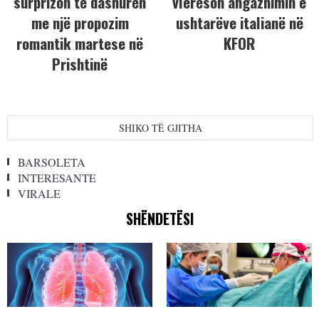
surprizon të dashurën
vlerëson angazhimin e
me një propozim
ushtarëve italianë në
romantik martese në
KFOR
Prishtinë
SHIKO TË GJITHA
BARSOLETA
INTERESANTE
VIRALE
SHËNDETËSI