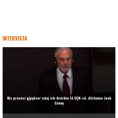
INTERVISTA
Nis procesi gjyqësor ndaj ish-krerëve të UÇK-së, dëshmon Jock
Covey