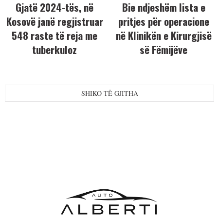
Gjatë 2024-tës, në
Bie ndjeshëm lista e
Kosovë janë regjistruar
pritjes për operacione
548 raste të reja me
në Klinikën e Kirurgjisë
tuberkuloz
së Fëmijëve
SHIKO TË GJITHA