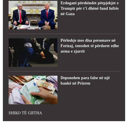
Erdogani përshëndet përpjekjet e
Trumpit për t’i dhënë fund luftës
në Gaza
Përleshje mes disa personave në
Ferizaj, tentohet të përdoret edhe
arma e zjarrit
Deponohen para false në një
bankë në Prizren
SHIKO TË GJITHA