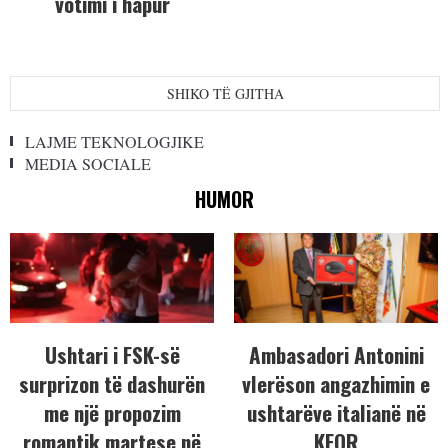
votimi i hapur
SHIKO TË GJITHA
LAJME TEKNOLOGJIKE
MEDIA SOCIALE
HUMOR
Ushtari i FSK-së
Ambasadori Antonini
surprizon të dashurën
vlerëson angazhimin e
me një propozim
ushtarëve italianë në
romantik martese në
KFOR