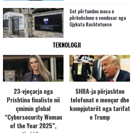
Sot përfundon masa e
përkohshme e vendosur nga
Gjykata Kushtetuese
TEKNOLOGJI
23-vjeçarja nga
SHBA-ja përjashton
Prishtina finaliste në
telefonat e mençur dhe
çmimin global
kompjuterët nga tarifat
“Cybersecurity Woman
e Trump
of the Year 2025”,