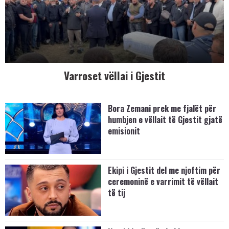
Varroset vëllai i Gjestit
Bora Zemani prek me fjalët për
humbjen e vëllait të Gjestit gjatë
emisionit
Ekipi i Gjestit del me njoftim për
ceremoninë e varrimit të vëllait
të tij