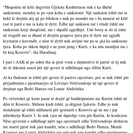
“Meqenëse në këtë shqyrtim Gjykata Kushtetuese nuk e ka dhënë
sanksionin, mendoj se po vjen koha e sanksionit. Një sanksion është me ia
hekë të drejtën atij që po bllokon e nuk po mundet me i ba numrat në këtë
rast të parit e me ia kalu të dytit. Edhe një sanksion më i rëndë është me
sanksionu krejt shoqërinë, me i shpallë zgjedhjet. Unë besoj se do të ishte
në rregullt me ia dhanë të drejtën grupeve tjera pra të dytit me zgjedh
kryetarin e kuvendit, e nëse të dytët nuk arrijnë me pa se çka ka sanksione
tjera. Koha po shkon shpejt e ne jemi peng i Kurti, e ka nda mendjen me i
bë keq Kosovës”, tha Haradinaj.
I pari i AAK-së po ashtu tha se pesë votat e deputetëve të partië së tij nuk
do të shkonin assesi për një qeveri të udhëhequr nga Albin Kurti.
Ai ka theksuar se është për qeveri të partive opozitare, por se nuk është për
përjashtimin e pjesëmarrjes së Lëvizjes Vetëvendosje në një qeveri të
drejtuar nga Bedri Hamza ose Lumir Abdixhiku.
Po vërtetohet që kemi pasur të drejtë që bashkëpunimi me Kurtin është në
dëm të Kosovës. Shiheni kush është, ja dëgjuat fjalorin. Edhe jo nuk
mendojmë që është ndihmesë për qytetarët e Kosovës që ne me i jep
mbështetje Kurtit 3. Jo nuk vjen në shprehje vota për Kurtin. Jo koalicion.
Nëse qeverinë e udhëheqë njëri nga opozitarët edhe Vetëvendosje dëshiron
me marrë pjesë nuk jam kundër, nëse e udhëheqë Bedri Hamza, Memli
Krasniqi apo Lumir Abdixhiku ose unë nuk jam kundër edhe pjesëmarrjes