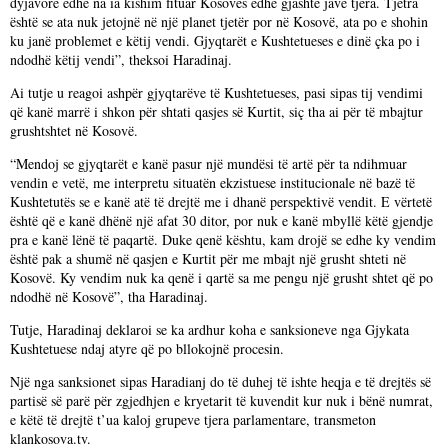
dyjavore edhe na ia kishim fituar Kosovës edhe gjashtë javë tjera. Tjetra
është se ata nuk jetojnë në një planet tjetër por në Kosovë, ata po e shohin
ku janë problemet e këtij vendi. Gjyqtarët e Kushtetueses e dinë çka po i
ndodhë këtij vendi”, theksoi Haradinaj.
Ai tutje u reagoi ashpër gjyqtarëve të Kushtetueses, pasi sipas tij vendimi
që kanë marrë i shkon për shtati qasjes së Kurtit, siç tha ai për të mbajtur
grushtshtet në Kosovë.
“Mendoj se gjyqtarët e kanë pasur një mundësi të artë për ta ndihmuar
vendin e vetë, me interpretu situatën ekzistuese institucionale në bazë të
Kushtetutës se e kanë atë të drejtë me i dhanë perspektivë vendit. E vërtetë
është që e kanë dhënë një afat 30 ditor, por nuk e kanë mbyllë këtë gjendje
pra e kanë lënë të paqartë. Duke qenë kështu, kam drojë se edhe ky vendim
është pak a shumë në qasjen e Kurtit për me mbajt një grusht shteti në
Kosovë. Ky vendim nuk ka qenë i qartë sa me pengu një grusht shtet që po
ndodhë në Kosovë”, tha Haradinaj.
Tutje, Haradinaj deklaroi se ka ardhur koha e sanksioneve nga Gjykata
Kushtetuese ndaj atyre që po bllokojnë procesin.
Një nga sanksionet sipas Haradianj do të duhej të ishte heqja e të drejtës së
partisë së parë për zgjedhjen e kryetarit të kuvendit kur nuk i bënë numrat,
e këtë të drejtë t’ua kaloj grupeve tjera parlamentare, transmeton
klankosova.tv.