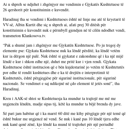
Ai u shpreh se ndjehet i zhgënjyer me vendimin e Gjykatës Kushtetuese të
26 qershorit për konstituimin e kuvendit.
Haradinaj tha se vendimi i Kushtetueses është në linje me atë të kryetarit të
VV-së, Albin Kurtit dhe siç u shpreh ai, afati prej 30 ditësh për
konstituimin e kuvendit nuk e përmbyll gjendjen në të cilën ndodhet vendi,
transmeton Klankosova.tv.
“Pak a shumë jam i zhgënjyer me Gjykatën Kushtetuese. Po ju tregoj dy
elemente pse: Gjykata Kushtetuese nuk ka lëndë përditë, ka lëndë vetëm
kur ia dërgon një palë. Nuk është si gjykatat e zakonshme që i ka një mijë
lëndë e kur i shkon edhe një, duhet me pritë kur i vjen rendi. Gjykata
Kushtetuese është institucion që e bën kujdestarinë jo vetëm të Kushtetutës
por edhe të rendit kushtetues dhe e ka të drejtën e interpretimit të
Kushtetutës, është përgjegjëse për sigurinë institucionale, për sigurinë
nacionale. Se vendimet e saj ndikojnë në çdo element të jetës sonë”, tha
Haradinaj.
Kreu i AAK-së shtoi se Kushtetuesja ka mundur ta trajtojë me më me
urgjencën lëndën, madje sipas tij, këtë ka mundur ta bëjë brenda dy jave.
Së pari jam habitur që i ka marrë 60 ditë me kthy përgjigje për një temë që
është bukur me urgjencë në vend. Se nuk i kanë pas 10 lëndë tjera edhe
nuk kanë qenë zënë, kjo lëndë ka mund të trajtohet për një periudhë