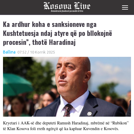
Ka ardhur koha e sanksioneve nga
Kushtetuesja ndaj atyre që po bllokojnë
procesin”, thotë Haradinaj
Ballina
07:52 / 10 Korrik 2025
Kryetari i AAK-së dhe deputeti Ramush Haradinaj, mbrëmë në “Rubikon”
të Klan Kosova foli rreth ngërçit që ka kapluar Kuvendin e Kosovës.