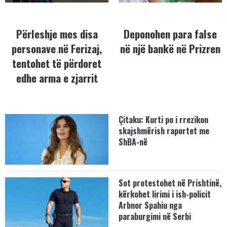
Përleshje mes disa
Deponohen para false
personave në Ferizaj,
në një bankë në Prizren
tentohet të përdoret
edhe arma e zjarrit
Çitaku: Kurti po i rrezikon
skajshmërish raportet me
ShBA-në
Sot protestohet në Prishtinë,
kërkohet lirimi i ish-policit
Arbnor Spahiu nga
paraburgimi në Serbi