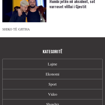
Humbi jetën në aksident, sot
varroset vëllai i Gjestit
SHIKO TË GJITHA
KATEGORITË
Lajme
Ekonomi
Sport
Video
Showbiz