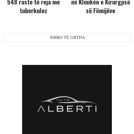
548 raste të reja me
në Klinikën e Kirurgjisë
tuberkuloz
së Fëmijëve
SHIKO TË GJITHA