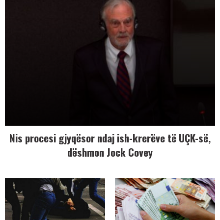
Nis procesi gjyqësor ndaj ish-krerëve të UÇK-së,
dëshmon Jock Covey