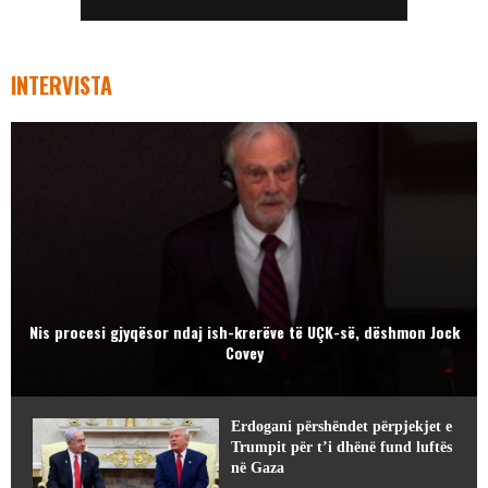
INTERVISTA
Nis procesi gjyqësor ndaj ish-krerëve të UÇK-së, dëshmon Jock
Covey
Erdogani përshëndet përpjekjet e
Trumpit për t’i dhënë fund luftës
në Gaza