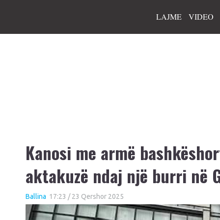
LAJME
VIDEO
Kanosi me armë bashkëshorte
aktakuzë ndaj një burri në 
Ballina
17:23 / 23 Qershor 2025