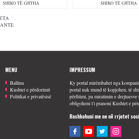
SHIKO TË GJITHA
SHIKO TË GJITHA
ETA
SANTE
MENU
IMPRESSUM
Ballina
Ky portal mirëmbahet nga kompania
Kushtet e përdorimit
portal nuk mund të kopjohen, të sht
Politikat e privatësisë
përfitimi, pa miratimin e drejtuesve 
obligoheni t'i pranoni Kushtet e për
Bashkohuni me ne në rrjetet soci