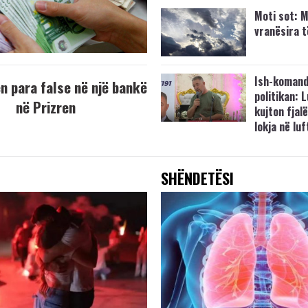
Moti sot: M
vranësira 
Ish-komand
 para false në një bankë
politikan: 
në Prizren
kujton fjalë
lokja në lu
SHËNDETËSI