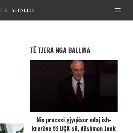
ETE
SHPALLJE
TË TJERA NGA BALLINA
Nis procesi gjyqësor ndaj ish-
krerëve të UÇK-së, dëshmon Jock