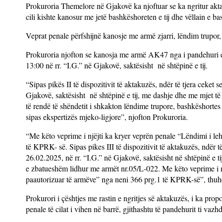
Prokuroria Themelore në Gjakovë ka njoftuar se ka ngritur akta
cili kishte kanosur me jetë bashkëshoreten e tij dhe vëllain e b
Veprat penale përfshijnë kanosje me armë zjarri, lëndim trupor
Prokuroria njofton se kanosja me armë AK47 nga i pandehuri er
13:00 në rr. “I.G.” në Gjakovë, saktësisht në shtëpinë e tij.
“Sipas pikës II të dispozitivit të aktakuzës, ndër të tjera ceket
Gjakovë, saktësisht në shtëpinë e tij, me dashje dhe me mjet të
të rendë të shëndetit i shkakton lëndime trupore, bashkëshortes 
sipas ekspertizës mjeko-ligjore”, njofton Prokuroria.
“Me këto veprime i njëjti ka kryer veprën penale “Lëndimi i leh
të KPRK- së. Sipas pikes III të dispozitivit të aktakuzës, ndër t
26.02.2025, në rr. “I.G.” në Gjakovë, saktësisht në shtëpinë e
e zbatueshëm lidhur me armët nr.05/L-022. Me këto veprime i nj
paautorizuar të armëve” nga neni 366 prg.1 të KPRK-së”, thuhet
Prokurori i çështjes me rastin e ngritjes së aktakuzës, i ka prop
penale të cilat i vihen në barrë, gjithashtu të pandehurit ti va