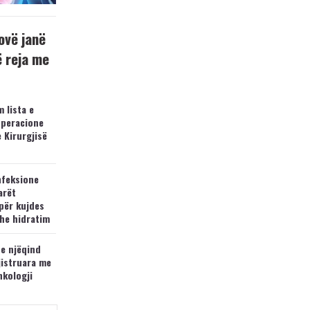
ovë janë
ë reja me
 lista e
operacione
e Kirurgjisë
nfeksione
arët
për kujdes
he hidratim
 e njëqind
jistruara me
nkologji