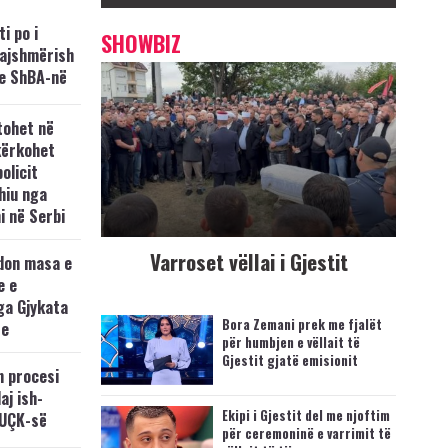
i po i
SHOWBIZ
kajshmërish
e ShBA-në
tohet në
kërkohet
policit
hiu nga
i në Serbi
Varroset vëllai i Gjestit
don masa e
e e
ga Gjykata
Bora Zemani prek me fjalët
se
për humbjen e vëllait të
Gjestit gjatë emisionit
n procesi
aj ish-
Ekipi i Gjestit del me njoftim
 UÇK-së
për ceremoninë e varrimit të