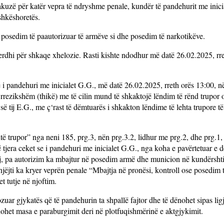
kuzë për katër vepra të ndryshme penale, kundër të pandehurit me inici
ashkëshoretës.
, posedim të paautorizuar të armëve si dhe posedim të narkotikëve.
dhi për shkaqe xhelozie. Rasti kishte ndodhur më datë 26.02.2025, rre
 se i pandehuri me inicialet G.G., më datë 26.02.2025, rreth orës 13:00, në
 rrezikshëm (thikë) me të cilin mund të shkaktojë lëndim të rënd trupor
së tij E.G., me ç‘rast të dëmtuarës i shkakton lëndime të lehta trupore t
të trupor” nga neni 185, prg.3, nën prg.3.2, lidhur me prg.2, dhe prg.1,
ë tjera ceket se i pandehuri me inicialet G.G., nga koha e pavërtetuar e 
 tij, pa autorizim ka mbajtur në posedim armë dhe municion në kundërsht
ëjti ka kryer veprën penale “Mbajtja në pronësi, kontroll ose posedim 
 tutje në njoftim.
ozuar gjykatës që të pandehurin ta shpallë fajtor dhe të dënohet sipas ligj
zhdohet masa e paraburgimit deri në plotfuqishmërinë e aktgjykimit.