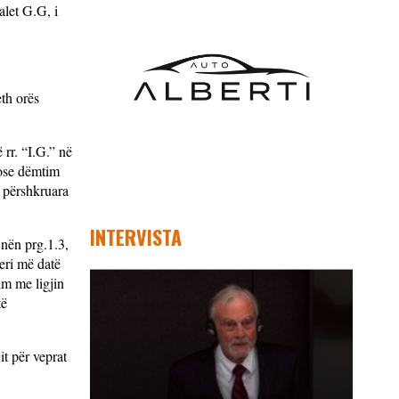
alet G.G, i
th orës
 rr. “I.G.” në
 ose dëmtim
ë përshkruara
INTERVISTA
 nën prg.1.3,
deri më datë
im me ligjin
të
it për veprat