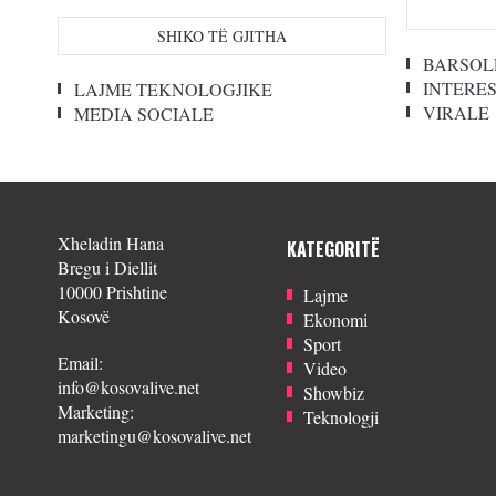
SHIKO TË GJITHA
BARSOL
INTERE
LAJME TEKNOLOGJIKE
VIRALE
MEDIA SOCIALE
Xheladin Hana
KATEGORITË
Bregu i Diellit
10000 Prishtine
Lajme
Kosovë
Ekonomi
Sport
Email:
Video
info@kosovalive.net
Showbiz
Marketing:
Teknologji
marketingu@kosovalive.net