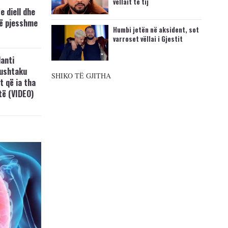
vëllait të tij
e diell dhe
të pjesshme
Humbi jetën në aksident, sot
varroset vëllai i Gjestit
anti
Lushtaku
SHIKO TË GJITHA
t që ia tha
ftë (VIDEO)