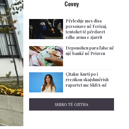
Covey
Përleshje mes disa
personave në Ferizaj,
tentohet të përdoret
edhe arma e zjarrit
Deponohen para false në
një bankë në Prizren
Çitaku: Kurti po i
rrezikon skajshmërish
raportet me ShBA-në
SHIKO TË GJITHA