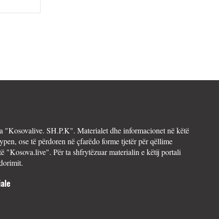
 "Kosovalive. SH.P.K". Materialet dhe informacionet në këtë
ypen, ose të përdoren në çfarëdo forme tjetër për qëllime
të "Kosova.live". Për ta shfrytëzuar materialin e këtij portali
dorimit.
ale