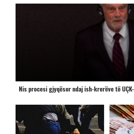
Nis procesi gjyqësor ndaj ish-krerëve të UÇ