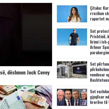
Çitaku: Kurt
rrezikon s
raportet m
Sot protes
Prishtinë, 
lirimi i ish-
Arbnor Spa
paraburgim
Sot përfun
përkohshm
K-së, dëshmon Jock Covey
vendosur n
Kushtetue
Sot vazhdo
gjyqësor nd
krerëve të