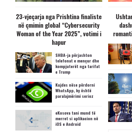
23-vjeçarja nga Prishtina finaliste
Ushtar
në çmimin global “Cybersecurity
dash
Woman of the Year 2025”, votimi i
romanti
hapur
SHBA-ja përjashton
telefonat e mençur dhe
kompjuterët nga tarifat
e Trump
Kujdes nëse përdorni
WhatsApp, ky është
paralajmërimi serioz
eKosova tani mund të
merret si aplikacion në
iOS e Android