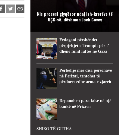
Nis procesi gjyqësor ndaj ish-krerëve të
UÇK-së, dëshmon Jock Covey
Erdogani përshëndet
përpjekjet e Trumpit për t’i
dhënë fund luftës në Gaza
Përleshje mes disa personave
në Ferizaj, tentohet të
përdoret edhe arma e zjarrit
Deponohen para false në një
bankë në Prizren
SHIKO TË GJITHA