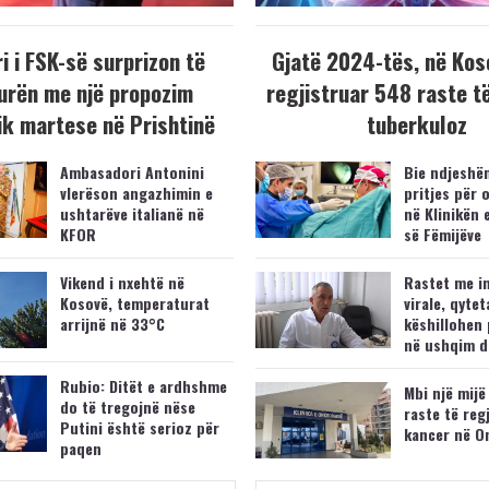
i i FSK-së surprizon të
Gjatë 2024-tës, në Kos
urën me një propozim
regjistruar 548 raste t
k martese në Prishtinë
tuberkuloz
Ambasadori Antonini
Bie ndjeshëm
vlerëson angazhimin e
pritjes për 
ushtarëve italianë në
në Klinikën 
KFOR
së Fëmijëve
Vikend i nxehtë në
Rastet me i
Kosovë, temperaturat
virale, qytet
arrijnë në 33°C
këshillohen 
në ushqim d
Rubio: Ditët e ardhshme
Mbi një mijë
do të tregojnë nëse
raste të reg
Putini është serioz për
kancer në O
paqen