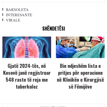
BARSOLETA
INTERESANTE
VIRALE
SHËNDETËSI
Gjatë 2024-tës, në
Bie ndjeshëm lista e
Kosovë janë regjistruar
pritjes për operacione
548 raste të reja me
në Klinikën e Kirurgjisë
tuberkuloz
së Fëmijëve