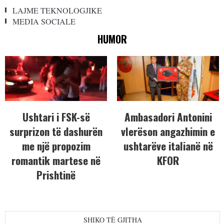
LAJME TEKNOLOGJIKE
MEDIA SOCIALE
HUMOR
Ushtari i FSK-së
Ambasadori Antonini
surprizon të dashurën
vlerëson angazhimin e
me një propozim
ushtarëve italianë në
romantik martese në
KFOR
Prishtinë
SHIKO TË GJITHA