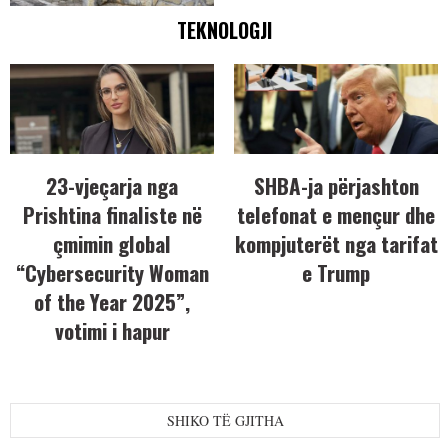
TEKNOLOGJI
23-vjeçarja nga
SHBA-ja përjashton
Prishtina finaliste në
telefonat e mençur dhe
çmimin global
kompjuterët nga tarifat
“Cybersecurity Woman
e Trump
of the Year 2025”,
votimi i hapur
SHIKO TË GJITHA