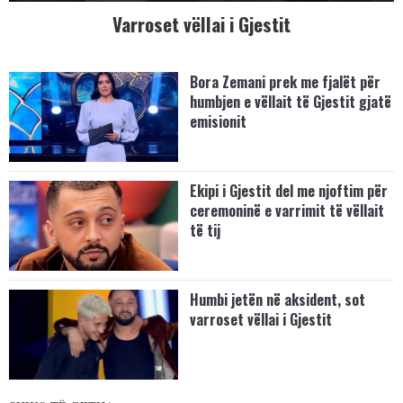
Varroset vëllai i Gjestit
Bora Zemani prek me fjalët për
humbjen e vëllait të Gjestit gjatë
emisionit
Ekipi i Gjestit del me njoftim për
ceremoninë e varrimit të vëllait
të tij
Humbi jetën në aksident, sot
varroset vëllai i Gjestit