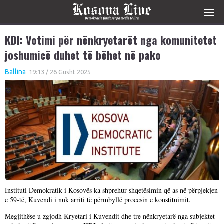
KDI: Votimi për nënkryetarët nga komunitetet
joshumicë duhet të bëhet në pako
Ballina
19:13 / 26 Gusht 2025
Instituti Demokratik i Kosovës ka shprehur shqetësimin që as në përpjekjen
e 59-të, Kuvendi i nuk arriti të përmbyllë procesin e konstituimit.
Megjithëse u zgjodh Kryetari i Kuvendit dhe tre nënkryetarë nga subjektet