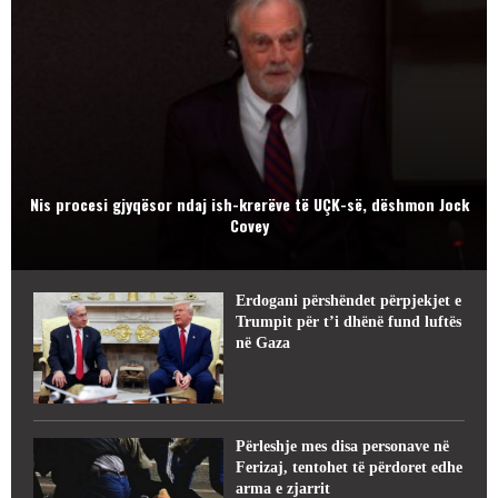
Nis procesi gjyqësor ndaj ish-krerëve të UÇK-së, dëshmon Jock
Covey
Erdogani përshëndet përpjekjet e
Trumpit për t’i dhënë fund luftës
në Gaza
Përleshje mes disa personave në
Ferizaj, tentohet të përdoret edhe
arma e zjarrit