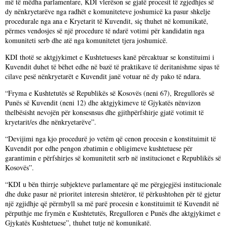
më të mëdha parlamentare, KDI vlerëson se gjatë procesit të zgjedhjes së
dy nënkryetarëve nga radhët e komuniteteve joshumicë ka pasur shkelje
procedurale nga ana e Kryetarit të Kuvendit, siç thuhet në komunikatë,
përmes vendosjes së një procedure të ndarë votimi për kandidatin nga
komuniteti serb dhe atë nga komunitetet tjera joshumicë.
KDI thotë se aktgjykimet e Kushtetueses kanë përcaktuar se konstituimi i
Kuvendit duhet të bëhet edhe në bazë të praktikave të deritanishme sipas të
cilave pesë nënkryetarët e Kuvendit janë votuar në dy pako të ndara.
“Fryma e Kushtetutës së Republikës së Kosovës (neni 67), Rregullorës së
Punës së Kuvendit (neni 12) dhe aktgjykimeve të Gjykatës nënvizon
thelbësisht nevojën për konsesnsus dhe gjithpërfshirje gjatë votimit të
kryetarit/es dhe nënkryetarëve”.
“Devijimi nga kjo procedurë jo vetëm që cenon procesin e konstituimit të
Kuvendit por edhe pengon zbatimin e obligimeve kushtetuese për
garantimin e përfshirjes së komunitetit serb në institucionet e Republikës së
Kosovës”.
“KDI u bën thirrje subjekteve parlamentare që me përgjegjësi institucionale
dhe duke pasur në prioritet interesin shtetëror, të përkushtohen për të gjetur
një zgjidhje që përmbyll sa më parë procesin e konstituimit të Kuvendit në
përputhje me frymën e Kushtetutës, Rregulloren e Punës dhe aktgjykimet e
Gjykatës Kushtetuese”, thuhet tutje në komunikatë.