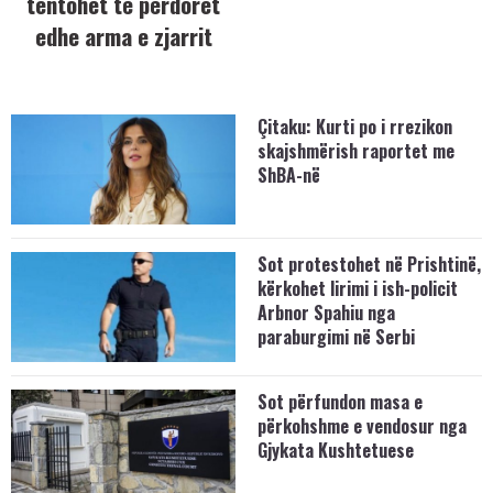
tentohet të përdoret
edhe arma e zjarrit
Çitaku: Kurti po i rrezikon
skajshmërish raportet me
ShBA-në
Sot protestohet në Prishtinë,
kërkohet lirimi i ish-policit
Arbnor Spahiu nga
paraburgimi në Serbi
Sot përfundon masa e
përkohshme e vendosur nga
Gjykata Kushtetuese