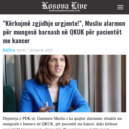
”Kërkojmë zgjidhje urgjente!”, Musliu alarmon
për mungesë barnash në QKUK për pacientët
me kancer
Ballina
09:05 / 16 Korrik 2025
Deputetja e PDK-së, Ganimete Musliu e ka quajtur alarmante situatën me
mungesën e barnave në QKUK, për pacientët me kancer, duke kërkuar