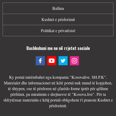
Ballina
Kushtet e përdorimit
Politikat e privatësisë
Bashkohuni me ne në rrjetet sociale
Ky portal mirëmbahet nga kompania "Kosovalive. SH.P.K".
Materialet dhe informacionet në këtë portal nuk mund të kopjohen,
të shtypen, ose të përdoren në çfarëdo forme tjetër për qëllime
përfitimi, pa miratimin e drejtuesve të "Kosova.live". Për ta
shfrytëzuar materialin e këtij portali obligoheni t'i pranoni Kushtet e
përdorimit.