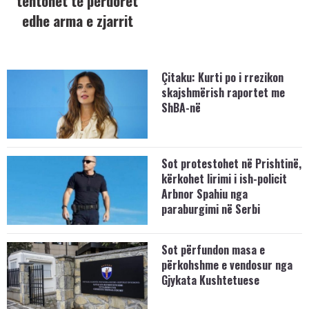
tentohet të përdoret
edhe arma e zjarrit
Çitaku: Kurti po i rrezikon
skajshmërish raportet me
ShBA-në
Sot protestohet në Prishtinë,
kërkohet lirimi i ish-policit
Arbnor Spahiu nga
paraburgimi në Serbi
Sot përfundon masa e
përkohshme e vendosur nga
Gjykata Kushtetuese