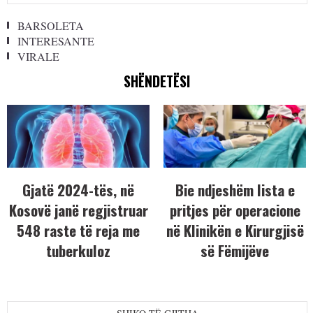
BARSOLETA
INTERESANTE
VIRALE
SHËNDETËSI
Gjatë 2024-tës, në
Bie ndjeshëm lista e
Kosovë janë regjistruar
pritjes për operacione
548 raste të reja me
në Klinikën e Kirurgjisë
tuberkuloz
së Fëmijëve