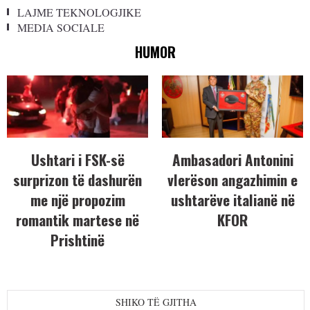
LAJME TEKNOLOGJIKE
MEDIA SOCIALE
HUMOR
Ushtari i FSK-së
Ambasadori Antonini
surprizon të dashurën
vlerëson angazhimin e
me një propozim
ushtarëve italianë në
romantik martese në
KFOR
Prishtinë
SHIKO TË GJITHA