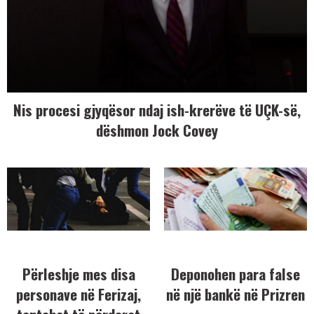
Nis procesi gjyqësor ndaj ish-krerëve të UÇK-së,
dëshmon Jock Covey
Përleshje mes disa
Deponohen para false
personave në Ferizaj,
në një bankë në Prizren