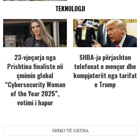
TEKNOLOGJI
23-vjeçarja nga
SHBA-ja përjashton
Prishtina finaliste në
telefonat e mençur dhe
çmimin global
kompjuterët nga tarifat
“Cybersecurity Woman
e Trump
of the Year 2025”,
votimi i hapur
SHIKO TË GJITHA