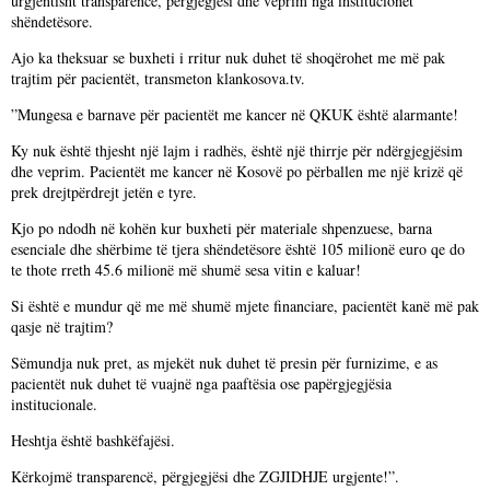
urgjentisht transparencë, përgjegjësi dhe veprim nga institucionet
shëndetësore.
Ajo ka theksuar se buxheti i rritur nuk duhet të shoqërohet me më pak
trajtim për pacientët, transmeton klankosova.tv.
”Mungesa e barnave për pacientët me kancer në QKUK është alarmante!
Ky nuk është thjesht një lajm i radhës, është një thirrje për ndërgjegjësim
dhe veprim. Pacientët me kancer në Kosovë po përballen me një krizë që
prek drejtpërdrejt jetën e tyre.
Kjo po ndodh në kohën kur buxheti për materiale shpenzuese, barna
esenciale dhe shërbime të tjera shëndetësore është 105 milionë euro qe do
te thote rreth 45.6 milionë më shumë sesa vitin e kaluar!
Si është e mundur që me më shumë mjete financiare, pacientët kanë më pak
qasje në trajtim?
Sëmundja nuk pret, as mjekët nuk duhet të presin për furnizime, e as
pacientët nuk duhet të vuajnë nga paaftësia ose papërgjegjësia
institucionale.
Heshtja është bashkëfajësi.
Kërkojmë transparencë, përgjegjësi dhe ZGJIDHJE urgjente!”.