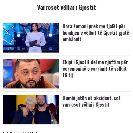
Varroset vëllai i Gjestit
Bora Zemani prek me fjalët për
humbjen e vëllait të Gjestit gjatë
emisionit
Ekipi i Gjestit del me njoftim për
ceremoninë e varrimit të vëllait
të tij
Humbi jetën në aksident, sot
varroset vëllai i Gjestit