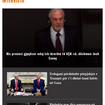
INTERVISTA
Nis procesi gjyqësor ndaj ish-krerëve të UÇK-së, dëshmon Jock
Covey
Erdogani përshëndet përpjekjet e
Trumpit për t’i dhënë fund luftës
në Gaza
Përleshje mes disa personave në