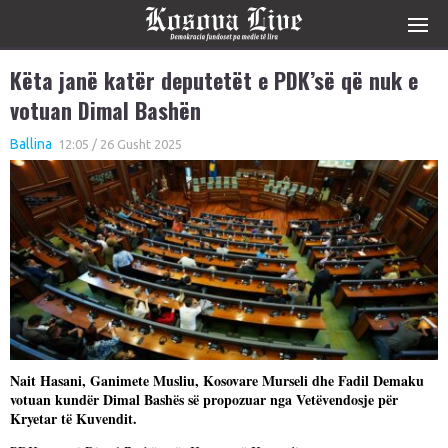
Këta janë katër deputetët e PDK’së që nuk e
votuan Dimal Bashën
Ballina
12:05 / 26 Gusht 2025
Nait Hasani, Ganimete Musliu, Kosovare Murseli dhe Fadil Demaku
votuan kundër Dimal Bashës së propozuar nga Vetëvendosje për
Kryetar të Kuvendit.