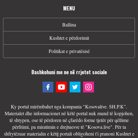
MENU
Ballina
Kushtet e përdorimit
Politikat e privatësisë
Bashkohuni me ne në rrjetet sociale
Ky portal mirëmbahet nga kompania "Kosovalive. SH.P.K".
Materialet dhe informacionet në këtë portal nuk mund të kopjohen,
të shtypen, ose të përdoren në çfarëdo forme tjetër për qëllime
përfitimi, pa miratimin e drejtuesve të "Kosova.live". Për ta
shfrytëzuar materialin e këtij portali obligoheni t'i pranoni Kushtet e