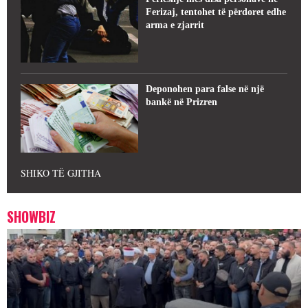
Ferizaj, tentohet të përdoret edhe
arma e zjarrit
Deponohen para false në një
bankë në Prizren
SHIKO TË GJITHA
SHOWBIZ