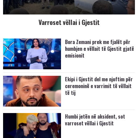
Varroset vëllai i Gjestit
Bora Zemani prek me fjalët për
humbjen e vëllait të Gjestit gjatë
emisionit
Ekipi i Gjestit del me njoftim për
ceremoninë e varrimit të vëllait
të tij
Humbi jetën në aksident, sot
varroset vëllai i Gjestit