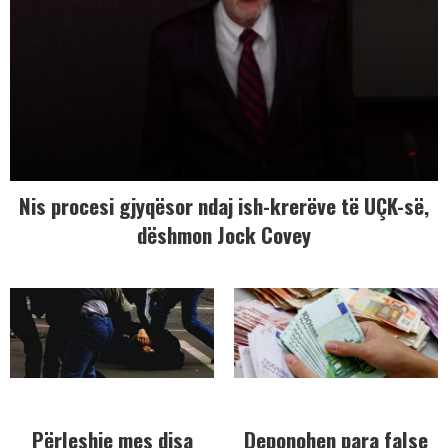
Nis procesi gjyqësor ndaj ish-krerëve të UÇK-së,
dëshmon Jock Covey
Përleshje mes disa
Deponohen para false