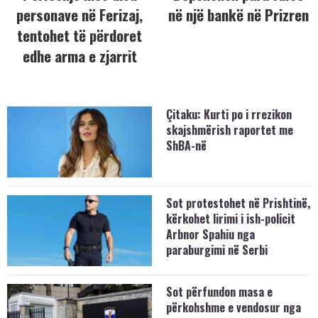
personave në Ferizaj,
në një bankë në Prizren
tentohet të përdoret
edhe arma e zjarrit
Çitaku: Kurti po i rrezikon
skajshmërish raportet me
ShBA-në
Sot protestohet në Prishtinë,
kërkohet lirimi i ish-policit
Arbnor Spahiu nga
paraburgimi në Serbi
Sot përfundon masa e
përkohshme e vendosur nga