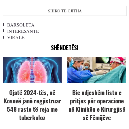
SHIKO TË GJITHA
BARSOLETA
INTERESANTE
VIRALE
SHËNDETËSI
Gjatë 2024-tës, në
Bie ndjeshëm lista e
Kosovë janë regjistruar
pritjes për operacione
548 raste të reja me
në Klinikën e Kirurgjisë
tuberkuloz
së Fëmijëve