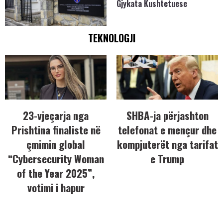
Gjykata Kushtetuese
TEKNOLOGJI
23-vjeçarja nga
SHBA-ja përjashton
Prishtina finaliste në
telefonat e mençur dhe
çmimin global
kompjuterët nga tarifat
“Cybersecurity Woman
e Trump
of the Year 2025”,
votimi i hapur