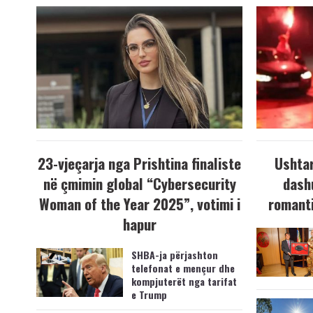
23-vjeçarja nga Prishtina finaliste
Ushtar
në çmimin global “Cybersecurity
dash
Woman of the Year 2025”, votimi i
romanti
hapur
SHBA-ja përjashton
telefonat e mençur dhe
kompjuterët nga tarifat
e Trump