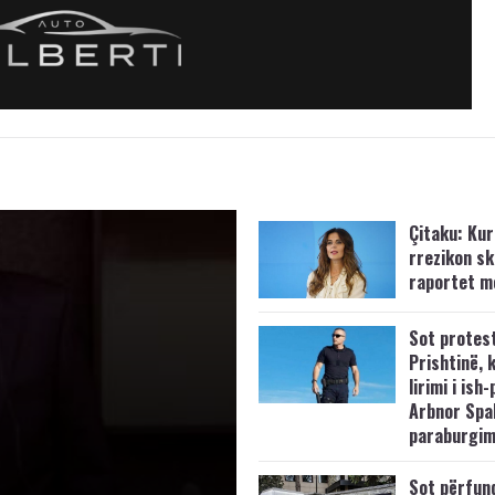
Çitaku: Kurt
rrezikon s
raportet m
Sot protes
Prishtinë, 
lirimi i ish-
Arbnor Spa
paraburgim
Sot përfun