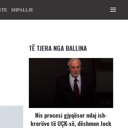
ETE
SHPALLJE
TË TJERA NGA BALLINA
Nis procesi gjyqësor ndaj ish-
krerëve të UÇK-së, dëshmon Jock