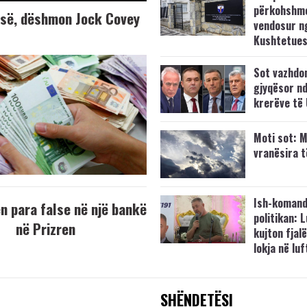
përkohshm
K-së, dëshmon Jock Covey
vendosur n
Kushtetue
Sot vazhdo
gjyqësor nd
krerëve të
Moti sot: M
vranësira 
Ish-komand
 para false në një bankë
politikan: 
në Prizren
kujton fjalë
lokja në lu
SHËNDETËSI