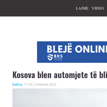
LAJME
VIDEO
Kosova blen automjete të b
Ballina
17:35 / 14 Korrik 2025