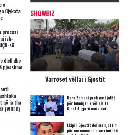
e e
ga Gjykata
SHOWBIZ
se
n procesi
aj ish-
 UÇK-së
e diell dhe
të pjesshme
Varroset vëllai i Gjestit
anti
Lushtaku
Bora Zemani prek me fjalët
t që ia tha
për humbjen e vëllait të
ftë (VIDEO)
Gjestit gjatë emisionit
Ekipi i Gjestit del me njoftim
për ceremoninë e varrimit të