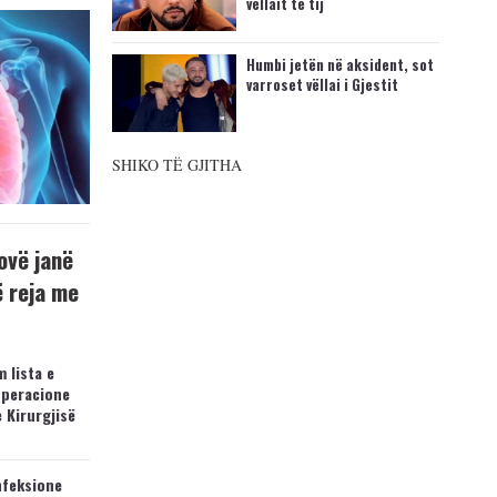
vëllait të tij
Humbi jetën në aksident, sot
varroset vëllai i Gjestit
SHIKO TË GJITHA
ovë janë
ë reja me
 lista e
operacione
e Kirurgjisë
nfeksione