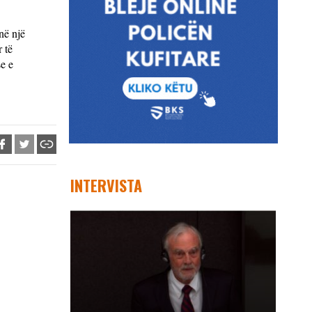
në një
 të
se e
INTERVISTA