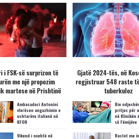
i i FSK-së surprizon të
Gjatë 2024-tës, në Kos
urën me një propozim
regjistruar 548 raste t
k martese në Prishtinë
tuberkuloz
Ambasadori Antonini
Bie ndjeshëm
vlerëson angazhimin e
pritjes për 
ushtarëve italianë në
në Klinikën 
KFOR
së Fëmijëve
Vikend i nxehtë në
Rastet me i