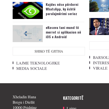
Kujdes nëse përdorni
WhatsApp, ky është
paralajmërimi serioz
eKosova tani mund të
merret si aplikacion në
iOS e Android
SHIKO TË GJITHA
BARSOL
INTERE
LAJME TEKNOLOGJIKE
VIRALE
MEDIA SOCIALE
Xheladin Hana
KATEGORITË
Bregu i Diellit
10000 Prishtine
Lajme