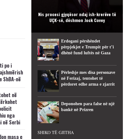
Nis procesi gjyqësor ndaj ish-krerëve të
UÇK-së, dëshmon Jock Covey
Erdogani përshëndet
përpjekjet e Trumpit për t’i
dhënë fund luftës në Gaza
i po i
kajshmërish
Përleshje mes disa personave
e ShBA-në
në Ferizaj, tentohet të
përdoret edhe arma e zjarrit
tohet në
kërkohet
Deponohen para false në një
policit
bankë në Prizren
hiu nga
i në Serbi
SHIKO TË GJITHA
don masa e