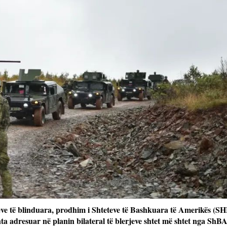
eve të blinduara, prodhim i Shteteve të Bashkuara të Amerikës (SHB
ta adresuar në planin bilateral të blerjeve shtet më shtet nga ShB