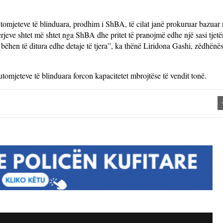
tomjeteve të blinduara, prodhim i ShBA, të cilat janë prokuruar bazuar 
erjeve shtet më shtet nga ShBA dhe pritet të pranojmë edhe një sasi tjetër
të bëhen të ditura edhe detaje të tjera”, ka thënë Liridona Gashi, zëdhënë
omjeteve të blinduara forcon kapacitetet mbrojtëse të vendit tonë.