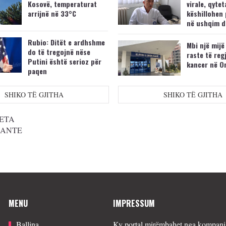
Kosovë, temperaturat
virale, qytet
arrijnë në 33°C
këshillohen 
në ushqim d
Rubio: Ditët e ardhshme
Mbi një mijë
do të tregojnë nëse
raste të reg
Putini është serioz për
kancer në O
paqen
SHIKO TË GJITHA
SHIKO TË GJITHA
ETA
SANTE
MENU
IMPRESSUM
Ballina
Ky portal mirëmbahet nga kompania