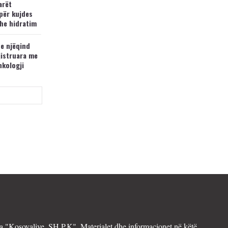
arët
për kujdes
he hidratim
 e njëqind
jistruara me
nkologji
 "Kosovalive. SH.P.K". Materialet dhe informacionet në këtë