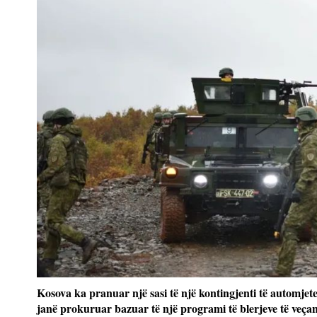
Kosova ka pranuar një sasi të një kontingjenti të automjet
janë prokuruar bazuar të një programi të blerjeve të veçan