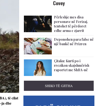
Covey
Përleshje mes disa
personave në Ferizaj,
tentohet të përdoret
edhe arma e zjarrit
Deponohen para false në
një bankë në Prizren
Çitaku: Kurti po i
rrezikon skajshmërish
raportet me ShBA-në
SHIKO TË GJITHA
A), të cilat
A-ja dhe