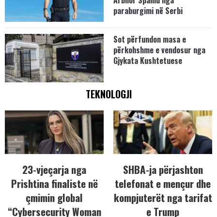
Arbnor Spahiu nga
paraburgimi në Serbi
Sot përfundon masa e
përkohshme e vendosur nga
Gjykata Kushtetuese
TEKNOLOGJI
23-vjeçarja nga
SHBA-ja përjashton
Prishtina finaliste në
telefonat e mençur dhe
çmimin global
kompjuterët nga tarifat
“Cybersecurity Woman
e Trump