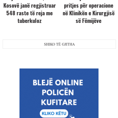
Kosovë janë regjistruar
pritjes për operacione
548 raste të reja me
në Klinikën e Kirurgjisë
tuberkuloz
së Fëmijëve
SHIKO TË GJITHA