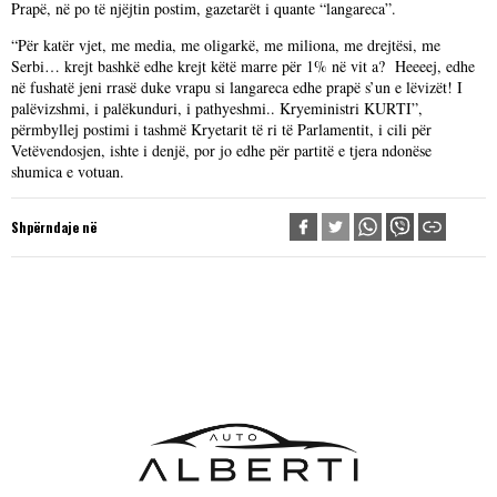
Prapë, në po të njëjtin postim, gazetarët i quante “langareca”.
“Për katër vjet, me media, me oligarkë, me miliona, me drejtësi, me
Serbi… krejt bashkë edhe krejt këtë marre për 1% në vit a? Heeeej, edhe
në fushatë jeni rrasë duke vrapu si langareca edhe prapë s’un e lëvizët! I
palëvizshmi, i palëkunduri, i pathyeshmi.. Kryeministri KURTI”,
përmbyllej postimi i tashmë Kryetarit të ri të Parlamentit, i cili për
Vetëvendosjen, ishte i denjë, por jo edhe për partitë e tjera ndonëse
shumica e votuan.
Shpërndaje në