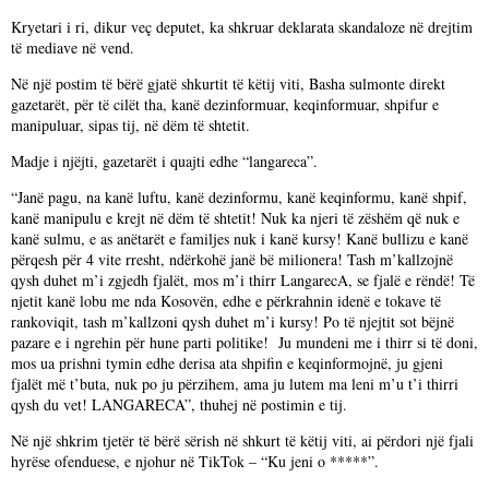
Kryetari i ri, dikur veç deputet, ka shkruar deklarata skandaloze në drejtim
të mediave në vend.
Në një postim të bërë gjatë shkurtit të këtij viti, Basha sulmonte direkt
gazetarët, për të cilët tha, kanë dezinformuar, keqinformuar, shpifur e
manipuluar, sipas tij, në dëm të shtetit.
Madje i njëjti, gazetarët i quajti edhe “langareca”.
“Janë pagu, na kanë luftu, kanë dezinformu, kanë keqinformu, kanë shpif,
kanë manipulu e krejt në dëm të shtetit! Nuk ka njeri të zëshëm që nuk e
kanë sulmu, e as anëtarët e familjes nuk i kanë kursy! Kanë bullizu e kanë
përqesh për 4 vite rresht, ndërkohë janë bë milionera! Tash m’kallzojnë
qysh duhet m’i zgjedh fjalët, mos m’i thirr LangarecA, se fjalë e rëndë! Të
njetit kanë lobu me nda Kosovën, edhe e përkrahnin idenë e tokave të
rankoviqit, tash m’kallzoni qysh duhet m’i kursy! Po të njejtit sot bëjnë
pazare e i ngrehin për hune parti politike! Ju mundeni me i thirr si të doni,
mos ua prishni tymin edhe derisa ata shpifin e keqinformojnë, ju gjeni
fjalët më t’buta, nuk po ju përzihem, ama ju lutem ma leni m’u t’i thirri
qysh du vet! LANGARECA”, thuhej në postimin e tij.
Në një shkrim tjetër të bërë sërish në shkurt të këtij viti, ai përdori një fjali
hyrëse ofenduese, e njohur në TikTok – “Ku jeni o *****”.