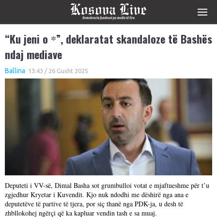
“Ku jeni o
”, deklaratat skandaloze të Bashës
*
ndaj mediave
Ballina
13:43 / 26 Gusht 2025
Deputeti i VV-së, Dimal Basha sot grumbulloi votat e mjaftueshme për t’u
zgjedhur Kryetar i Kuvendit. Kjo nuk ndodhi me dëshirë nga ana e
deputetëve të partive të tjera, por siç thanë nga PDK-ja, u desh të
zhbllokohej ngërçi që ka kapluar vendin tash e sa muaj.