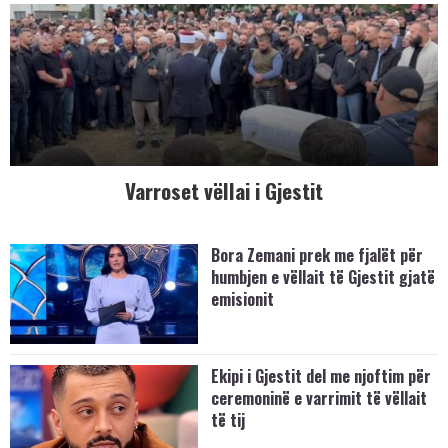
Varroset vëllai i Gjestit
Bora Zemani prek me fjalët për
humbjen e vëllait të Gjestit gjatë
emisionit
Ekipi i Gjestit del me njoftim për
ceremoninë e varrimit të vëllait
të tij