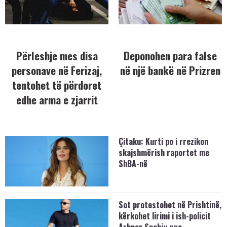
Përleshje mes disa
Deponohen para false
personave në Ferizaj,
në një bankë në Prizren
tentohet të përdoret
edhe arma e zjarrit
Çitaku: Kurti po i rrezikon
skajshmërish raportet me
ShBA-në
Sot protestohet në Prishtinë,
kërkohet lirimi i ish-policit