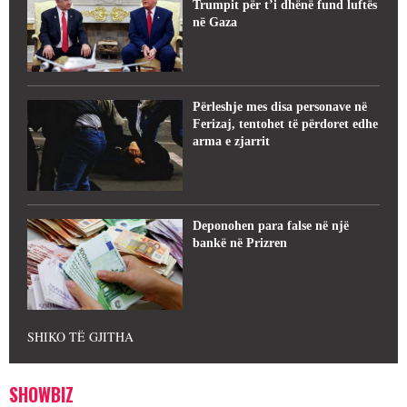
Trumpit për t’i dhënë fund luftës
në Gaza
Përleshje mes disa personave në
Ferizaj, tentohet të përdoret edhe
arma e zjarrit
Deponohen para false në një
bankë në Prizren
SHIKO TË GJITHA
SHOWBIZ