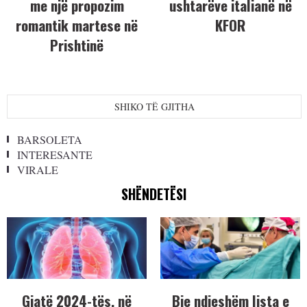
me një propozim
ushtarëve italianë në
romantik martese në
KFOR
Prishtinë
SHIKO TË GJITHA
BARSOLETA
INTERESANTE
VIRALE
SHËNDETËSI
Gjatë 2024-tës, në
Bie ndjeshëm lista e