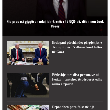
Nis procesi gjyqësor ndaj ish-krerëve të UÇK-së, dëshmon Jock
Covey
Erdogani përshëndet përpjekjet e
Trumpit për t’i dhënë fund luftës
në Gaza
Përleshje mes disa personave në
Ferizaj, tentohet të përdoret edhe
arma e zjarrit
Deponohen para false në një