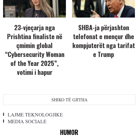
23-vjeçarja nga
SHBA-ja përjashton
Prishtina finaliste në
telefonat e mençur dhe
çmimin global
kompjuterët nga tarifat
“Cybersecurity Woman
e Trump
of the Year 2025”,
votimi i hapur
SHIKO TË GJITHA
LAJME TEKNOLOGJIKE
MEDIA SOCIALE
HUMOR