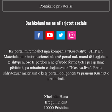
Politikat e privatësisë
Bashkohuni me ne në rrjetet sociale
Ky portal mirëmbahet nga kompania "Kosovalive. SH.P.K".
Materialet dhe informacionet në këtë portal nuk mund të kopjohen,
të shtypen, ose të përdoren në çfarëdo forme tjetër për qëllime
përfitimi, pa miratimin e drejtuesve të "Kosova.live". Për ta
shfrytëzuar materialin e këtij portali obligoheni t'i pranoni Kushtet e
përdorimit.
Xheladin Hana
Bregu i Diellit
10000 Prishtine