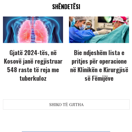
SHËNDETËSI
Gjatë 2024-tës, në
Bie ndjeshëm lista e
Kosovë janë regjistruar
pritjes për operacione
548 raste të reja me
në Klinikën e Kirurgjisë
tuberkuloz
së Fëmijëve
SHIKO TË GJITHA