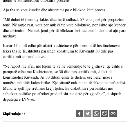
mund të konsiderohen bllokim i procesit.
Ajo tha se vota kundër dhe abstenimi po e bllokon këtë proces.
“Më duhet të them dy fakte: disa herë radhazi, 57 vota janë për propozimin
tonë. Në asnjë rast, vota për nuk është votë bllokuese, por është ajo kundër
dhe abstenimi. Ne nuk jemi për të bllokuar institucionet”, deklaroi ajo para
mediave.
Kusar-Lila foli edhe për afatet kushtetuese për formim të institucioneve,
teksa tha se Kushtetuta parasheh konstituim të Kuvendit 30 ditë pas
certifikimit të rezultateve.
“Në raport me afat, më lejoni të vë në vëmendje të të gjithëve, që është e
paraparë edhe me Kushtetutën, se 30 ditë pas certifikimit, duhet të
konstituohet Kuvendi. Ai 30 ditësh është të dielën, ose nesër nëse i
numërojmë ditët kalendarike. Kjo situatë nuk mund të shkojë në pafundësi.
Mund të sjell një rrethanë krejt tjetër, ku diskutimi i përbashkët me
subjektet politike po afrohet gradualisht një datë për zgjedhje”, u shpreh
deputetja e LVV-së.
Shpërndaje në