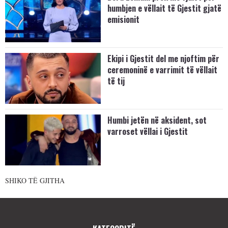
humbjen e vëllait të Gjestit gjatë
emisionit
Ekipi i Gjestit del me njoftim për
ceremoninë e varrimit të vëllait
të tij
Humbi jetën në aksident, sot
varroset vëllai i Gjestit
SHIKO TË GJITHA