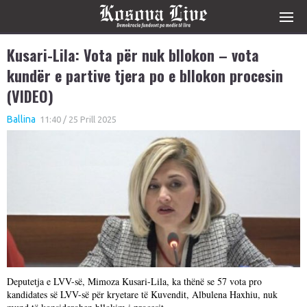
Kusari-Lila: Vota për nuk bllokon – vota
kundër e partive tjera po e bllokon procesin
(VIDEO)
Ballina
11:40 / 25 Prill 2025
Deputetja e LVV-së, Mimoza Kusari-Lila, ka thënë se 57 vota pro
kandidates së LVV-së për kryetare të Kuvendit, Albulena Haxhiu, nuk