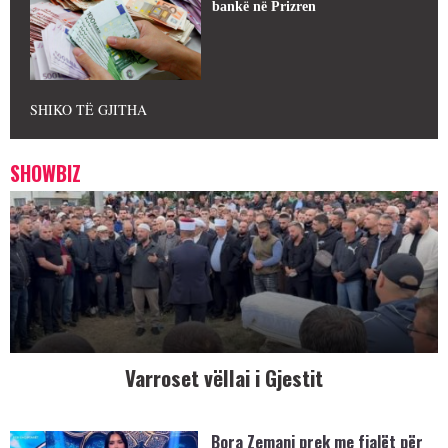
bankë në Prizren
SHIKO TË GJITHA
SHOWBIZ
Varroset vëllai i Gjestit
Bora Zemani prek me fjalët për