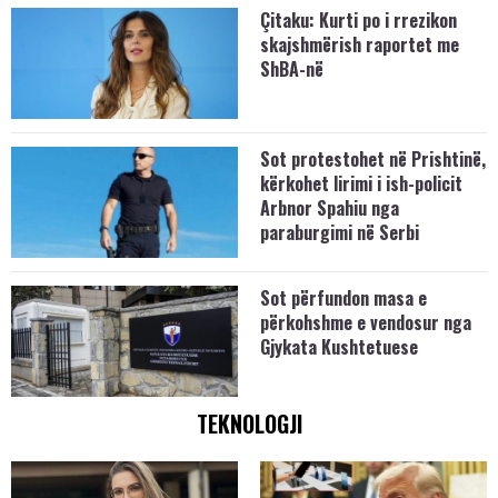
Çitaku: Kurti po i rrezikon
skajshmërish raportet me
ShBA-në
Sot protestohet në Prishtinë,
kërkohet lirimi i ish-policit
Arbnor Spahiu nga
paraburgimi në Serbi
Sot përfundon masa e
përkohshme e vendosur nga
Gjykata Kushtetuese
TEKNOLOGJI