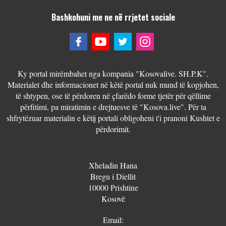
Bashkohuni me ne në rrjetet sociale
Ky portal mirëmbahet nga kompania "Kosovalive. SH.P.K".
Materialet dhe informacionet në këtë portal nuk mund të kopjohen,
të shtypen, ose të përdoren në çfarëdo forme tjetër për qëllime
përfitimi, pa miratimin e drejtuesve të "Kosova.live". Për ta
shfrytëzuar materialin e këtij portali obligoheni t'i pranoni Kushtet e
përdorimit.
Xheladin Hana
Bregu i Diellit
10000 Prishtine
Kosovë
Email: