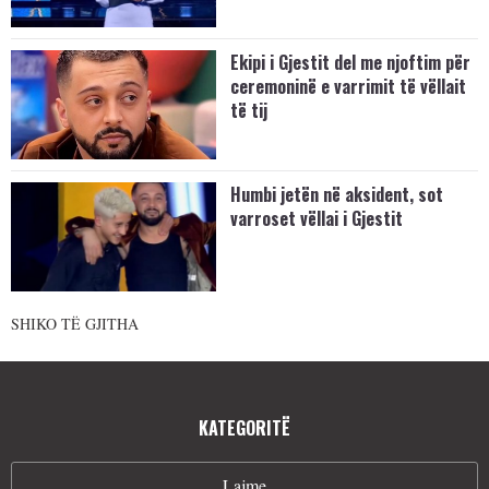
Ekipi i Gjestit del me njoftim për
ceremoninë e varrimit të vëllait
të tij
Humbi jetën në aksident, sot
varroset vëllai i Gjestit
SHIKO TË GJITHA
KATEGORITË
Lajme