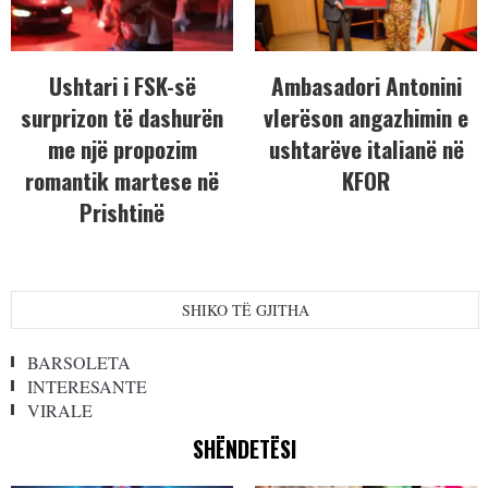
Ushtari i FSK-së
Ambasadori Antonini
surprizon të dashurën
vlerëson angazhimin e
me një propozim
ushtarëve italianë në
romantik martese në
KFOR
Prishtinë
SHIKO TË GJITHA
BARSOLETA
INTERESANTE
VIRALE
SHËNDETËSI