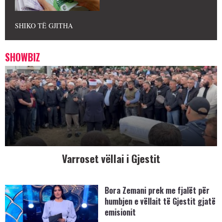
SHIKO TË GJITHA
SHOWBIZ
Varroset vëllai i Gjestit
Bora Zemani prek me fjalët për
humbjen e vëllait të Gjestit gjatë
emisionit