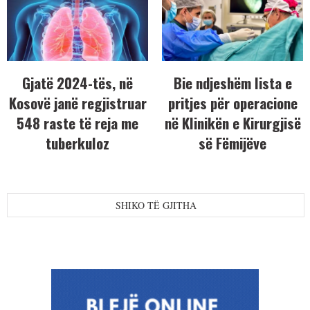
Gjatë 2024-tës, në
Bie ndjeshëm lista e
Kosovë janë regjistruar
pritjes për operacione
548 raste të reja me
në Klinikën e Kirurgjisë
tuberkuloz
së Fëmijëve
SHIKO TË GJITHA