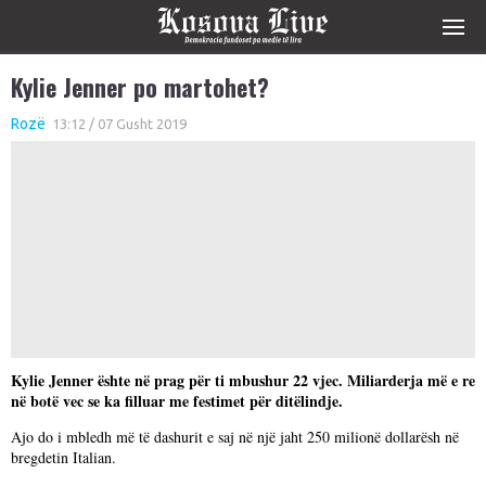
Kylie Jenner po martohet?
Rozë
13:12 / 07 Gusht 2019
Kylie Jenner ështe në prag për ti mbushur 22 vjec. Miliarderja më e re
në botë vec se ka filluar me festimet për ditëlindje.
Ajo do i mbledh më të dashurit e saj në një jaht 250 milionë dollarësh në
bregdetin Italian.