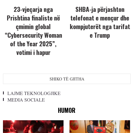
23-vjeçarja nga
SHBA-ja përjashton
Prishtina finaliste në
telefonat e mençur dhe
çmimin global
kompjuterët nga tarifat
“Cybersecurity Woman
e Trump
of the Year 2025”,
votimi i hapur
SHIKO TË GJITHA
LAJME TEKNOLOGJIKE
MEDIA SOCIALE
HUMOR