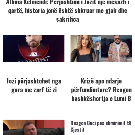
Albina Kelmendi: Përjashtimi i Jozit një mesazh i
qartë, historia jonë është shkruar me gjak dhe
sakrifica
Jozi përjashtohet nga
Krizë apo ndarje
gara me zarf të zi
përfundimtare? Reagon
bashkëshortja e Lumi B
Reagon Buci pas eliminimit të
Gjestit