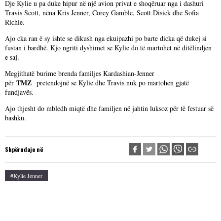
Dje Kylie u pa duke hipur në një avion privat e shoqëruar nga i dashuri
Travis Scott, nëna Kris Jenner, Corey Gamble, Scott Disick dhe Sofia
Richie.
Ajo cka ran ë sy ishte se dikush nga ekuipazhi po barte dicka që dukej si
fustan i bardhë. Kjo ngriti dyshimet se Kylie do të martohet në ditëlindjen
e saj.
Megjithatë burime brenda familjes Kardashian-Jenner
TMZ
për
pretendojnë se Kylie dhe Travis nuk po martohen gjatë
fundjavës.
Ajo thjesht do mbledh miqtë dhe familjen në jahtin luksoz për të festuar së
bashku.
Shpërndaje në
#Kylie Jenner