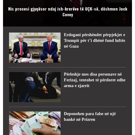
Nis procesi gjyqësor ndaj ish-krerëve të UÇK-së, dëshmon Jock
Covey
Erdogani përshëndet përpjekjet e
Trumpit për t’i dhënë fund luftës
në Gaza
Përleshje mes disa personave në
Ferizaj, tentohet të përdoret edhe
arma e zjarrit
Deponohen para false në një
bankë në Prizren