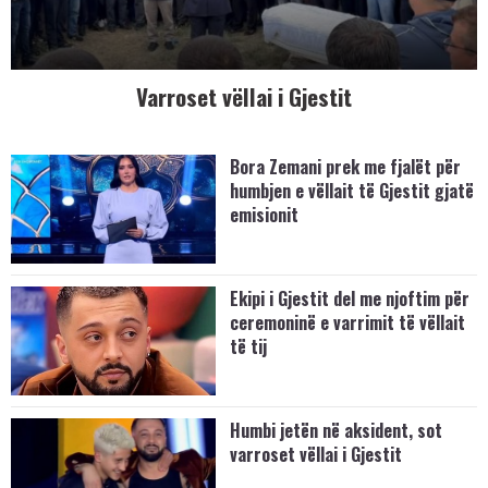
Varroset vëllai i Gjestit
Bora Zemani prek me fjalët për
humbjen e vëllait të Gjestit gjatë
emisionit
Ekipi i Gjestit del me njoftim për
ceremoninë e varrimit të vëllait
të tij
Humbi jetën në aksident, sot
varroset vëllai i Gjestit