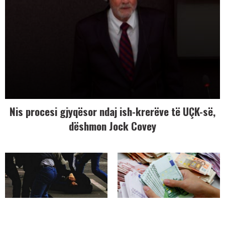
Nis procesi gjyqësor ndaj ish-krerëve të UÇK-së,
dëshmon Jock Covey