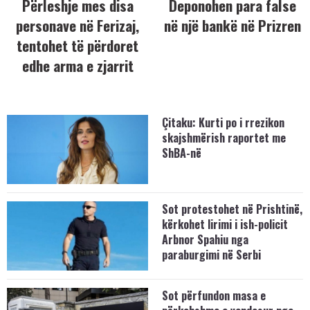
Përleshje mes disa
Deponohen para false
personave në Ferizaj,
në një bankë në Prizren
tentohet të përdoret
edhe arma e zjarrit
Çitaku: Kurti po i rrezikon
skajshmërish raportet me
ShBA-në
Sot protestohet në Prishtinë,
kërkohet lirimi i ish-policit
Arbnor Spahiu nga
paraburgimi në Serbi
Sot përfundon masa e