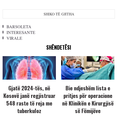
SHIKO TË GJITHA
BARSOLETA
INTERESANTE
VIRALE
SHËNDETËSI
Gjatë 2024-tës, në
Bie ndjeshëm lista e
Kosovë janë regjistruar
pritjes për operacione
548 raste të reja me
në Klinikën e Kirurgjisë
tuberkuloz
së Fëmijëve