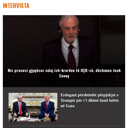
INTERVISTA
Nis procesi gjyqësor ndaj ish-krerëve të UÇK-së, dëshmon Jock
Covey
Erdogani përshëndet përpjekjet e
Trumpit për t’i dhënë fund luftës
në Gaza