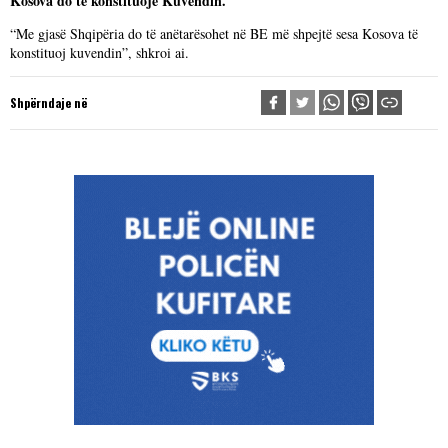
Kosova do të konstituojë Kuvendin.
“Me gjasë Shqipëria do të anëtarësohet në BE më shpejtë sesa Kosova të
konstituoj kuvendin”, shkroi ai.
Shpërndaje në