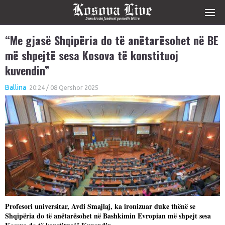
“Me gjasë Shqipëria do të anëtarësohet në BE
më shpejtë sesa Kosova të konstituoj
kuvendin”
Ballina
20:24 / 08 Qershor 2025
Profesori universitar, Avdi Smajlaj, ka ironizuar duke thënë se
Shqipëria do të anëtarësohet në Bashkimin Evropian më shpejt sesa