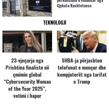
përkohshme e vendosur nga
Gjykata Kushtetuese
TEKNOLOGJI
23-vjeçarja nga
SHBA-ja përjashton
Prishtina finaliste në
telefonat e mençur dhe
çmimin global
kompjuterët nga tarifat
“Cybersecurity Woman
e Trump
of the Year 2025”,
votimi i hapur