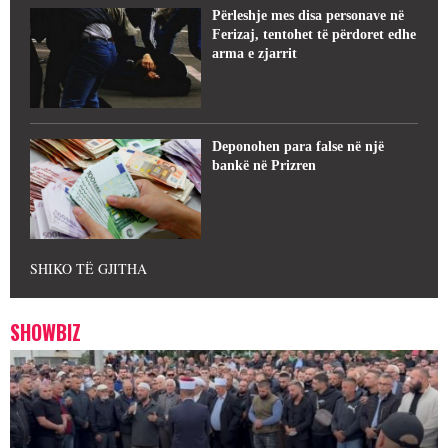
Përleshje mes disa personave në
Ferizaj, tentohet të përdoret edhe
arma e zjarrit
Deponohen para false në një
bankë në Prizren
SHIKO TË GJITHA
SHOWBIZ