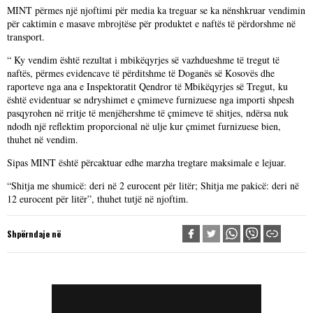
MINT përmes një njoftimi për media ka treguar se ka nënshkruar vendimin
për caktimin e masave mbrojtëse për produktet e naftës të përdorshme në
transport.
“ Ky vendim është rezultat i mbikëqyrjes së vazhdueshme të tregut të
naftës, përmes evidencave të përditshme të Doganës së Kosovës dhe
raporteve nga ana e Inspektoratit Qendror të Mbikëqyrjes së Tregut, ku
është evidentuar se ndryshimet e çmimeve furnizuese nga importi shpesh
pasqyrohen në rritje të menjëhershme të çmimeve të shitjes, ndërsa nuk
ndodh një reflektim proporcional në ulje kur çmimet furnizuese bien,
thuhet në vendim.
Sipas MINT është përcaktuar edhe marzha tregtare maksimale e lejuar.
“Shitja me shumicë: deri në 2 eurocent për litër; Shitja me pakicë: deri në
12 eurocent për litër”, thuhet tutjë në njoftim.
Shpërndaje në