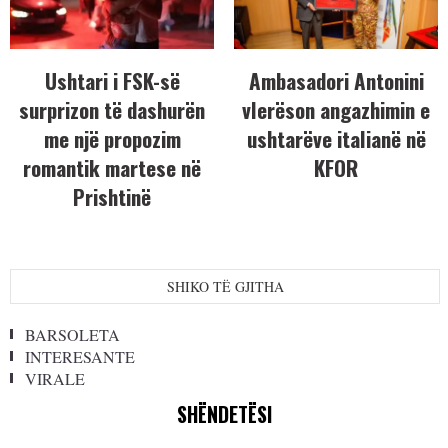
Ushtari i FSK-së
Ambasadori Antonini
surprizon të dashurën
vlerëson angazhimin e
me një propozim
ushtarëve italianë në
romantik martese në
KFOR
Prishtinë
SHIKO TË GJITHA
BARSOLETA
INTERESANTE
VIRALE
SHËNDETËSI