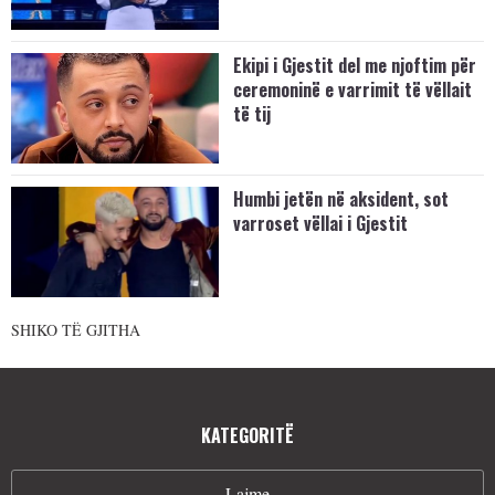
Ekipi i Gjestit del me njoftim për
ceremoninë e varrimit të vëllait
të tij
Humbi jetën në aksident, sot
varroset vëllai i Gjestit
SHIKO TË GJITHA
KATEGORITË
Lajme