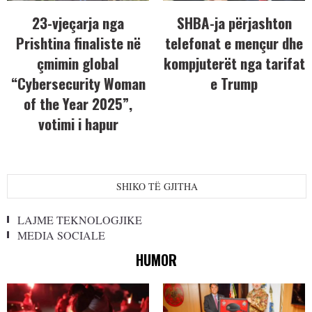
23-vjeçarja nga
SHBA-ja përjashton
Prishtina finaliste në
telefonat e mençur dhe
çmimin global
kompjuterët nga tarifat
“Cybersecurity Woman
e Trump
of the Year 2025”,
votimi i hapur
SHIKO TË GJITHA
LAJME TEKNOLOGJIKE
MEDIA SOCIALE
HUMOR