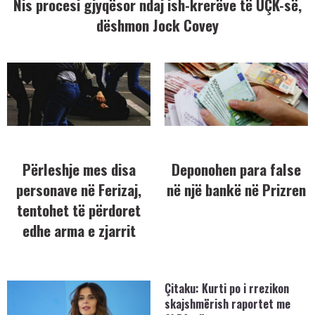
Nis procesi gjyqësor ndaj ish-krerëve të UÇK-së,
dëshmon Jock Covey
Përleshje mes disa
Deponohen para false
personave në Ferizaj,
në një bankë në Prizren
tentohet të përdoret
edhe arma e zjarrit
Çitaku: Kurti po i rrezikon
skajshmërish raportet me