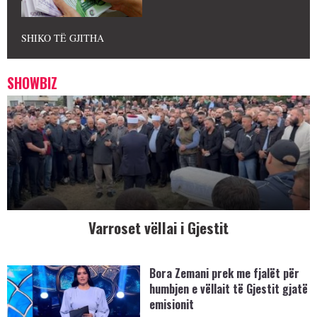
SHIKO TË GJITHA
SHOWBIZ
Varroset vëllai i Gjestit
Bora Zemani prek me fjalët për
humbjen e vëllait të Gjestit gjatë
emisionit