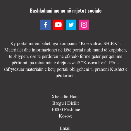
Bashkohuni me ne në rrjetet sociale
Ky portal mirëmbahet nga kompania "Kosovalive. SH.P.K".
Materialet dhe informacionet në këtë portal nuk mund të kopjohen,
të shtypen, ose të përdoren në çfarëdo forme tjetër për qëllime
përfitimi, pa miratimin e drejtuesve të "Kosova.live". Për ta
shfrytëzuar materialin e këtij portali obligoheni t'i pranoni Kushtet e
përdorimit.
Xheladin Hana
Bregu i Diellit
10000 Prishtine
Kosovë
Email: