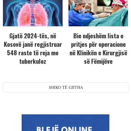
Gjatë 2024-tës, në
Bie ndjeshëm lista e
Kosovë janë regjistruar
pritjes për operacione
548 raste të reja me
në Klinikën e Kirurgjisë
tuberkuloz
së Fëmijëve
SHIKO TË GJITHA