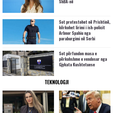
ShBA-në
Sot protestohet në Prishtinë,
kërkohet lirimi i ish-policit
Arbnor Spahiu nga
paraburgimi në Serbi
Sot përfundon masa e
përkohshme e vendosur nga
Gjykata Kushtetuese
TEKNOLOGJI