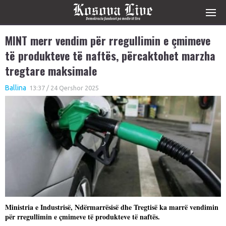
MINT merr vendim për rregullimin e çmimeve
të produkteve të naftës, përcaktohet marzha
tregtare maksimale
Ballina
13:37 / 24 Qershor 2025
Ministria e Industrisë, Ndërmarrësisë dhe Tregtisë ka marrë vendimin
për rregullimin e çmimeve të produkteve të naftës.