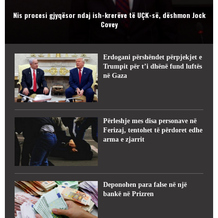
Nis procesi gjyqësor ndaj ish-krerëve të UÇK-së, dëshmon Jock
Covey
Erdogani përshëndet përpjekjet e
Trumpit për t’i dhënë fund luftës
në Gaza
Përleshje mes disa personave në
Ferizaj, tentohet të përdoret edhe
arma e zjarrit
Deponohen para false në një
bankë në Prizren