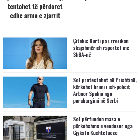
tentohet të përdoret
edhe arma e zjarrit
Çitaku: Kurti po i rrezikon
skajshmërish raportet me
ShBA-në
Sot protestohet në Prishtinë,
kërkohet lirimi i ish-policit
Arbnor Spahiu nga
paraburgimi në Serbi
Sot përfundon masa e
përkohshme e vendosur nga
Gjykata Kushtetuese