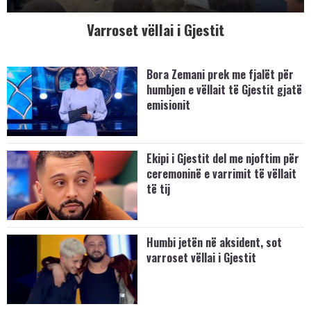
Varroset vëllai i Gjestit
Bora Zemani prek me fjalët për
humbjen e vëllait të Gjestit gjatë
emisionit
Ekipi i Gjestit del me njoftim për
ceremoninë e varrimit të vëllait
të tij
Humbi jetën në aksident, sot
varroset vëllai i Gjestit