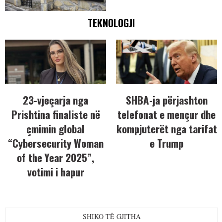
TEKNOLOGJI
23-vjeçarja nga
SHBA-ja përjashton
Prishtina finaliste në
telefonat e mençur dhe
çmimin global
kompjuterët nga tarifat
“Cybersecurity Woman
e Trump
of the Year 2025”,
votimi i hapur
SHIKO TË GJITHA