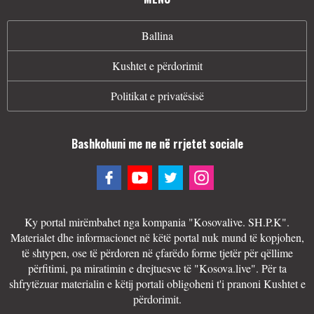
Ballina
Kushtet e përdorimit
Politikat e privatësisë
Bashkohuni me ne në rrjetet sociale
Ky portal mirëmbahet nga kompania "Kosovalive. SH.P.K".
Materialet dhe informacionet në këtë portal nuk mund të kopjohen,
të shtypen, ose të përdoren në çfarëdo forme tjetër për qëllime
përfitimi, pa miratimin e drejtuesve të "Kosova.live". Për ta
shfrytëzuar materialin e këtij portali obligoheni t'i pranoni Kushtet e
përdorimit.