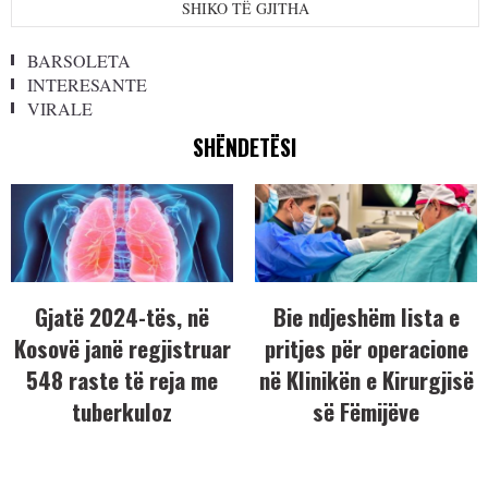
SHIKO TË GJITHA
BARSOLETA
INTERESANTE
VIRALE
SHËNDETËSI
Gjatë 2024-tës, në
Bie ndjeshëm lista e
Kosovë janë regjistruar
pritjes për operacione
548 raste të reja me
në Klinikën e Kirurgjisë
tuberkuloz
së Fëmijëve