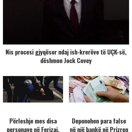
Nis procesi gjyqësor ndaj ish-krerëve të UÇK-së,
dëshmon Jock Covey
Përleshje mes disa
Deponohen para false
personave në Ferizaj,
në një bankë në Prizren