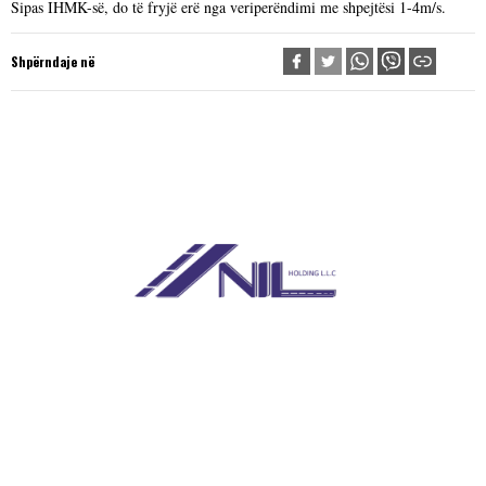
Sipas IHMK-së, do të fryjë erë nga veriperëndimi me shpejtësi 1-4m/s.
Shpërndaje në