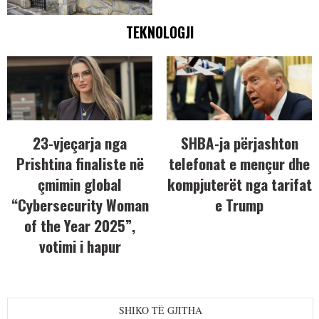
TEKNOLOGJI
23-vjeçarja nga
SHBA-ja përjashton
Prishtina finaliste në
telefonat e mençur dhe
çmimin global
kompjuterët nga tarifat
“Cybersecurity Woman
e Trump
of the Year 2025”,
votimi i hapur
SHIKO TË GJITHA