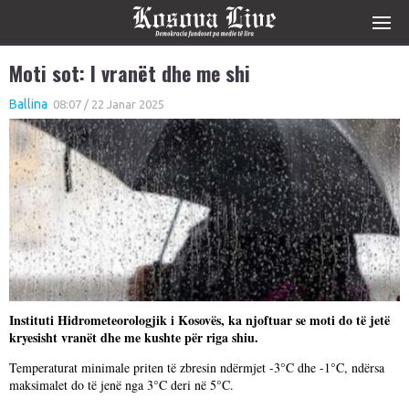
Moti sot: I vranët dhe me shi
Ballina
08:07 / 22 Janar 2025
Instituti Hidrometeorologjik i Kosovës, ka njoftuar se moti do të jetë
kryesisht vranët dhe me kushte për riga shiu.
Temperaturat minimale priten të zbresin ndërmjet -3°C dhe -1°C, ndërsa
maksimalet do të jenë nga 3°C deri në 5°C.