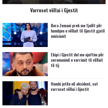
Varroset vëllai i Gjestit
Bora Zemani prek me fjalët për
humbjen e vëllait të Gjestit gjatë
emisionit
Ekipi i Gjestit del me njoftim për
ceremoninë e varrimit të vëllait
të tij
Humbi jetën në aksident, sot
varroset vëllai i Gjestit