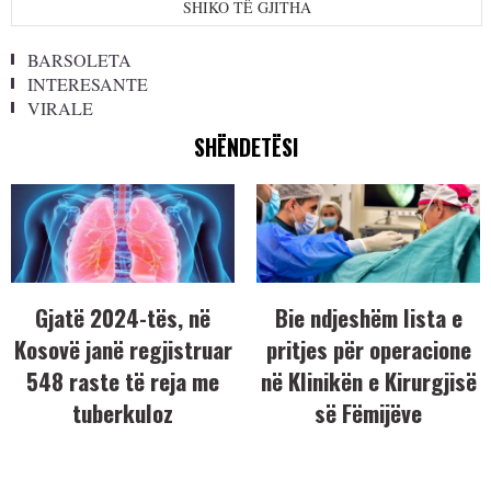
SHIKO TË GJITHA
BARSOLETA
INTERESANTE
VIRALE
SHËNDETËSI
Gjatë 2024-tës, në
Bie ndjeshëm lista e
Kosovë janë regjistruar
pritjes për operacione
548 raste të reja me
në Klinikën e Kirurgjisë
tuberkuloz
së Fëmijëve