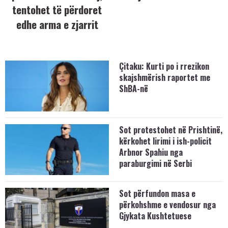
tentohet të përdoret
edhe arma e zjarrit
Çitaku: Kurti po i rrezikon
skajshmërish raportet me
ShBA-në
Sot protestohet në Prishtinë,
kërkohet lirimi i ish-policit
Arbnor Spahiu nga
paraburgimi në Serbi
Sot përfundon masa e
përkohshme e vendosur nga
Gjykata Kushtetuese