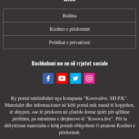
Ballina
Kushtet e përdorimit
Politikat e privatësisë
Bashkohuni me ne në rrjetet sociale
Ky portal mirëmbahet nga kompania "Kosovalive. SH.P.K".
Materialet dhe informacionet në këtë portal nuk mund të kopjohen,
të shtypen, ose të përdoren në çfarëdo forme tjetër për qëllime
përfitimi, pa miratimin e drejtuesve të "Kosova.live". Për ta
shfrytëzuar materialin e këtij portali obligoheni t'i pranoni Kushtet e
përdorimit.