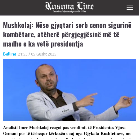
Mushkolaj: Nëse gjyqtari serb cenon sigurinë
kombëtare, atëherë përgjegjësinë më të
madhe e ka vetë presidentja
Ballina
21:55 / 05 Gusht 2025
Analisti Imer Mushkolaj reagoi pas vendimit të Presidentes Vjosa
Osmani për të tërhequr kërkesën e saj nga Gjykata Kushtetuese, me