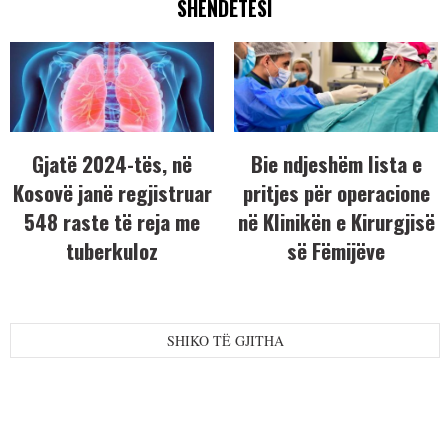
SHËNDETËSI
Gjatë 2024-tës, në
Bie ndjeshëm lista e
Kosovë janë regjistruar
pritjes për operacione
548 raste të reja me
në Klinikën e Kirurgjisë
tuberkuloz
së Fëmijëve
SHIKO TË GJITHA