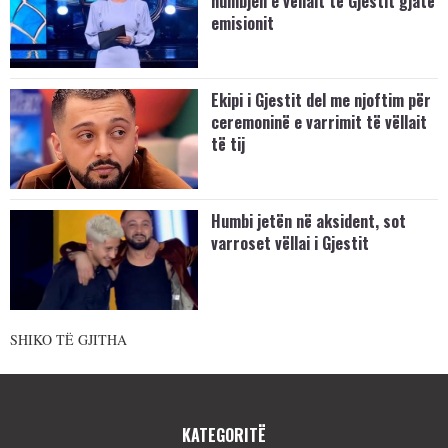
humbjen e vëllait të Gjestit gjatë
emisionit
Ekipi i Gjestit del me njoftim për
ceremoninë e varrimit të vëllait
të tij
Humbi jetën në aksident, sot
varroset vëllai i Gjestit
SHIKO TË GJITHA
KATEGORITË