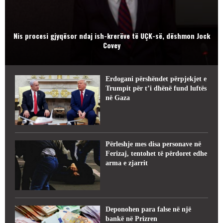
Nis procesi gjyqësor ndaj ish-krerëve të UÇK-së, dëshmon Jock
Covey
Erdogani përshëndet përpjekjet e
Trumpit për t’i dhënë fund luftës
në Gaza
Përleshje mes disa personave në
Ferizaj, tentohet të përdoret edhe
arma e zjarrit
Deponohen para false në një
bankë në Prizren