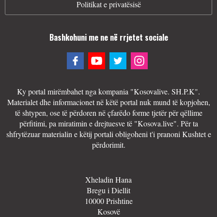
Politikat e privatësisë
Bashkohuni me ne në rrjetet sociale
Ky portal mirëmbahet nga kompania "Kosovalive. SH.P.K".
Materialet dhe informacionet në këtë portal nuk mund të kopjohen,
të shtypen, ose të përdoren në çfarëdo forme tjetër për qëllime
përfitimi, pa miratimin e drejtuesve të "Kosova.live". Për ta
shfrytëzuar materialin e këtij portali obligoheni t'i pranoni Kushtet e
përdorimit.
Xheladin Hana
Bregu i Diellit
10000 Prishtine
Kosovë