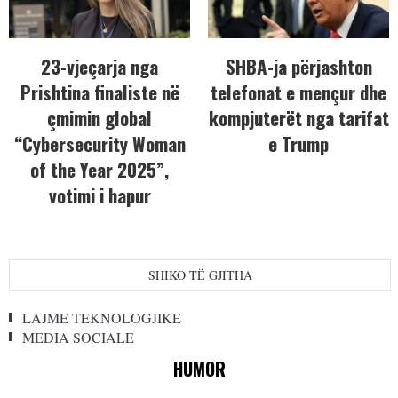
23-vjeçarja nga
SHBA-ja përjashton
Prishtina finaliste në
telefonat e mençur dhe
çmimin global
kompjuterët nga tarifat
“Cybersecurity Woman
e Trump
of the Year 2025”,
votimi i hapur
SHIKO TË GJITHA
LAJME TEKNOLOGJIKE
MEDIA SOCIALE
HUMOR