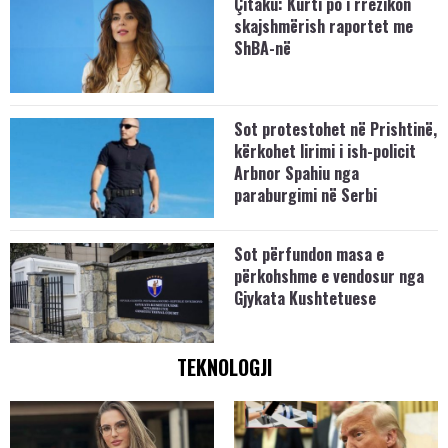
Çitaku: Kurti po i rrezikon
skajshmërish raportet me
ShBA-në
Sot protestohet në Prishtinë,
kërkohet lirimi i ish-policit
Arbnor Spahiu nga
paraburgimi në Serbi
Sot përfundon masa e
përkohshme e vendosur nga
Gjykata Kushtetuese
TEKNOLOGJI