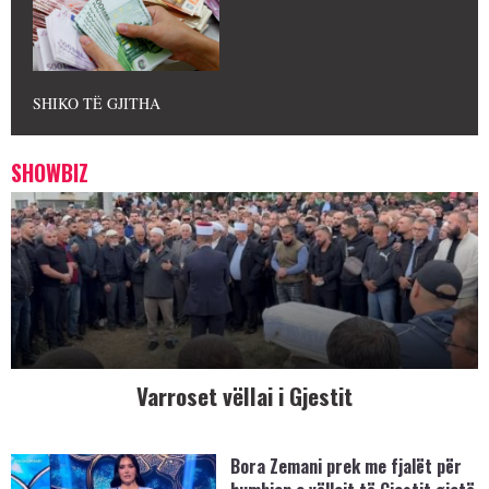
SHIKO TË GJITHA
SHOWBIZ
Varroset vëllai i Gjestit
Bora Zemani prek me fjalët për