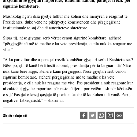
arsyetimin se gjyqtari raportues, Radomir Laban, paraqet rrezik për
sigurinë kombëtare.
Mushkolaj ngriti disa pyetje lidhur me kohën dhe mënyrën e reagimit të
Presidentes, duke vënë në pikëpyetje konsistencën dhe përgjegjësinë
institucionale të saj dhe të autoriteteve shtetërore.
Sipas tij, nëse gjyqtari serb vërtet cenon sigurinë kombëtare, atëherë
“përgjegjësinë më të madhe e ka vetë presidentja, e cila nuk ka reaguar me
vite.”
“A ka paraqitur dhe a paraqet rrezik kombëtar gjyqtari serb i Kushtetueses?
Nëse po, çfarë kanë bërë institucionet, presidentja për ta larguar atë? Nëse
nuk kanë bërë asgjë, atëherë kanë përgjegjësi. Nëse gjyqtari serb cenon
sigurinë kombëtare, atëherë përgjegjësinë më të madhe e ka vetë
presidentja, e cila nuk ka reaguar me vite. Pse presidentja nuk reagonte kur
ai caktohej gjyqtar raportues për raste të tjera, por vetëm tash për kërkesën
e saj? Pasojat e kësaj qasjeje të presidentes do të kuptohen më vonë. Pasoja
negative, fatkeqësisht.” – shkroi ai.
Shpërndaje në