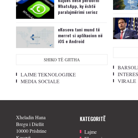
Kujdes nëse përdorni
WhatsApp, ky është
paralajmërimi serioz
eKosova tani mund të
merret si aplikacion në
iOS e Android
SHIKO TË GJITHA
BARSOL
INTERE
LAJME TEKNOLOGJIKE
VIRALE
MEDIA SOCIALE
Xheladin Hana
KATEGORITË
Bregu i Diellit
10000 Prishtine
Lajme
Kosovë