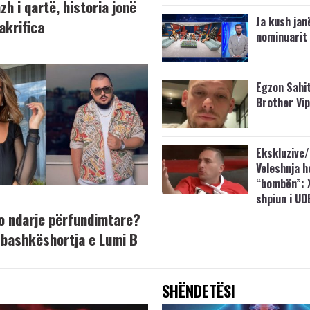
h i qartë, historia jonë
Ja kush jan
akrifica
nominuarit 
Egzon Sahit
Brother Vi
Ekskluzive/
Veleshnja h
“bombën”: 
shpiun i UD
o ndarje përfundimtare?
bashkëshortja e Lumi B
SHËNDETËSI