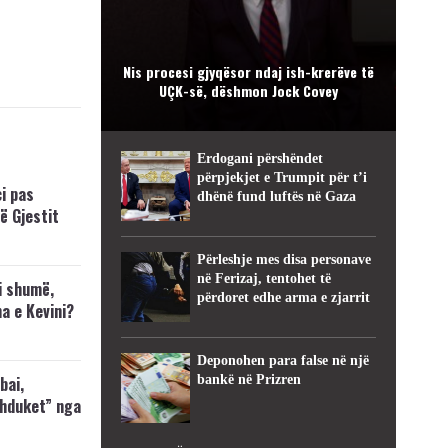
Nis procesi gjyqësor ndaj ish-krerëve të
UÇK-së, dëshmon Jock Covey
Erdogani përshëndet
përpjekjet e Trumpit për t’i
i pas
dhënë fund luftës në Gaza
ë Gjestit
Përleshje mes disa personave
në Ferizaj, tentohet të
i shumë,
përdoret edhe arma e zjarrit
a e Kevini?
Deponohen para false në një
bai,
bankë në Prizren
zhduket” nga