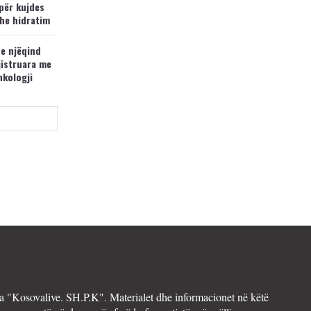
për kujdes
he hidratim
 e njëqind
jistruara me
nkologji
 "Kosovalive. SH.P.K". Materialet dhe informacionet në këtë