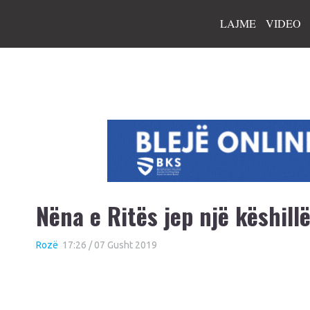
LAJME
VIDEO
Nëna e Ritës jep një këshill
Rozë
17:26 / 07 Gusht 2019