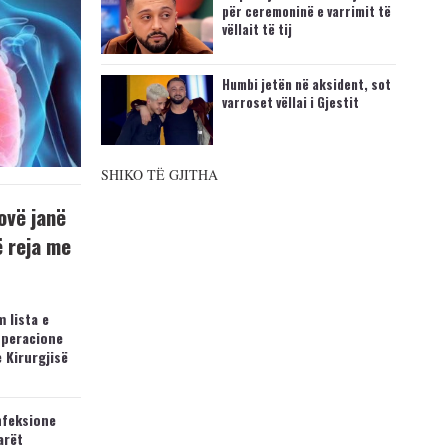
për ceremoninë e varrimit të
vëllait të tij
Humbi jetën në aksident, sot
varroset vëllai i Gjestit
SHIKO TË GJITHA
ovë janë
ë reja me
 lista e
operacione
e Kirurgjisë
nfeksione
arët