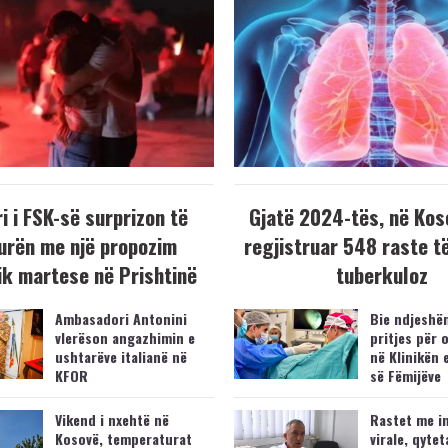
i i FSK-së surprizon të
Gjatë 2024-tës, në Kos
urën me një propozim
regjistruar 548 raste t
k martese në Prishtinë
tuberkuloz
Ambasadori Antonini
Bie ndjeshëm
vlerëson angazhimin e
pritjes për 
ushtarëve italianë në
në Klinikën 
KFOR
së Fëmijëve
Vikend i nxehtë në
Rastet me i
Kosovë, temperaturat
virale, qytet