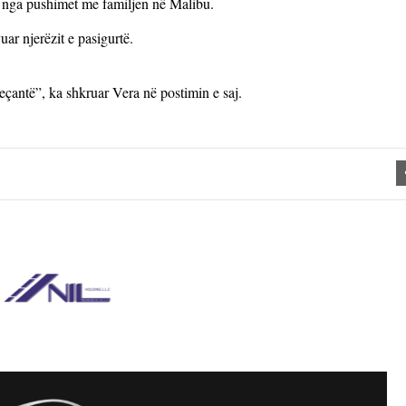
 nga pushimet me familjen në Malibu.
uar njerëzit e pasigurtë.
veçantë”, ka shkruar Vera në postimin e saj.