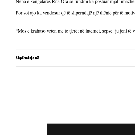
Nëna e këngëtares Rita Ora së fundmi ka postuar mjaft imazhe
Por sot ajo ka vendosur që të shperndajë një thënie për të motiv
“Mos e krahaso veten me te tjerët në internet, sepse ju jeni të 
Shpërndaje në