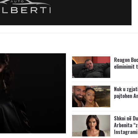
Reagon Buc
eliminimit t
Nuk u zgjat
pajtohen An
Shkoi në Du
Arbenita “
Instagrami