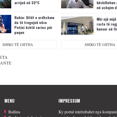
arrijnë në 33°C
këshillohen 
në ushqim d
Rubio: Ditët e ardhshme
Mbi një mijë
do të tregojnë nëse
raste të reg
Putini është serioz për
kancer në O
paqen
SHIKO TË GJITHA
SHIKO TË GJITHA
ETA
SANTE
MENU
IMPRESSUM
Ballina
Ky portal mirëmbahet nga kompania