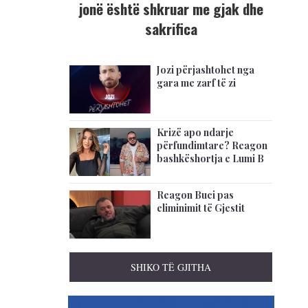
jonë është shkruar me gjak dhe
sakrifica
Jozi përjashtohet nga
gara me zarf të zi
Krizë apo ndarje
përfundimtare? Reagon
bashkëshortja e Lumi B
Reagon Buci pas
eliminimit të Gjestit
SHIKO TË GJITHA