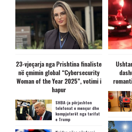
23-vjeçarja nga Prishtina finaliste
Ushtar
në çmimin global “Cybersecurity
dash
Woman of the Year 2025”, votimi i
romanti
hapur
SHBA-ja përjashton
telefonat e mençur dhe
kompjuterët nga tarifat
e Trump