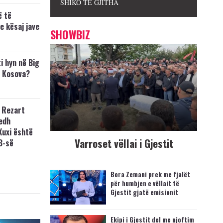
SHIKO TË GJITHA
ë të
e kësaj jave
SHOWBIZ
i hyn në Big
p Kosova?
 Rezart
edh
Xuxi është
Varroset vëllai i Gjestit
B-së
Bora Zemani prek me fjalët
për humbjen e vëllait të
Gjestit gjatë emisionit
Ekipi i Gjestit del me njoftim