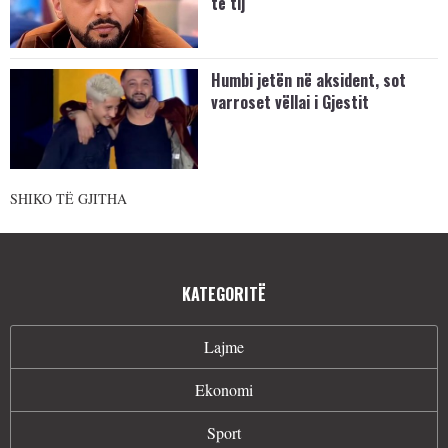
të tij
Humbi jetën në aksident, sot
varroset vëllai i Gjestit
SHIKO TË GJITHA
KATEGORITË
Lajme
Ekonomi
Sport