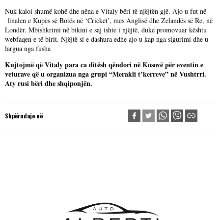
Nuk kaloi shumë kohë dhe nëna e Vitaly bëri të njëjtën gjë. Ajo u fut në
finalen e Kupës së Botës në ‘Cricket’, mes Anglisë dhe Zelandës së Re, në
Londër. Mbishkrimi në bikini e saj ishte i njëjtë, duke promovuar kështu
webfaqen e të birit. Njëjtë si e dashura edhe ajo u kap nga sigurimi dhe u
largua nga fusha
Kujtojmë që Vitaly para ca ditësh qëndori në Kosovë për eventin e
veturave që u organizua nga grupi “Merakli t’kerreve” në Vushtrri.
Aty rusi bëri dhe shqiponjën.
Shpërndaje në