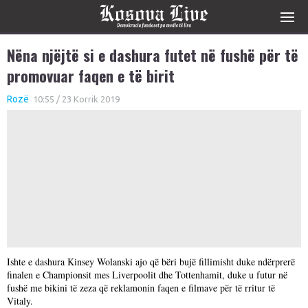
Nëna njëjtë si e dashura futet në fushë për të
promovuar faqen e të birit
Rozë
10:55 / 23 Korrik 2019
Ishte e dashura Kinsey Wolanski ajo që bëri bujë fillimisht duke ndërprerë
finalen e Championsit mes Liverpoolit dhe Tottenhamit, duke u futur në
fushë me bikini të zeza që reklamonin faqen e filmave për të rritur të
Vitaly.