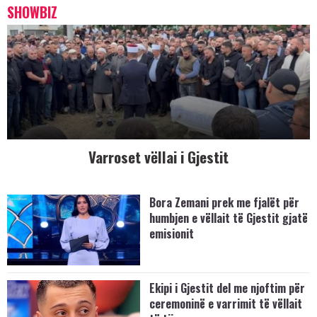
SHOWBIZ
Varroset vëllai i Gjestit
Bora Zemani prek me fjalët për
humbjen e vëllait të Gjestit gjatë
emisionit
Ekipi i Gjestit del me njoftim për
ceremoninë e varrimit të vëllait