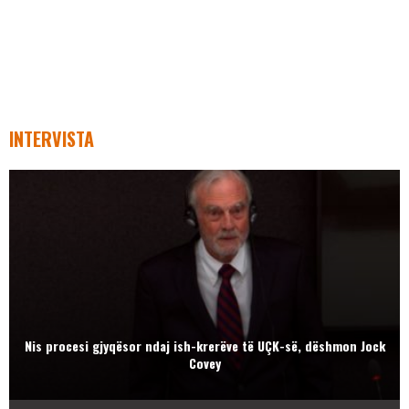
INTERVISTA
Nis procesi gjyqësor ndaj ish-krerëve të UÇK-së, dëshmon Jock
Covey