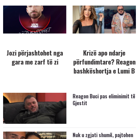
Jozi përjashtohet nga
Krizë apo ndarje
gara me zarf të zi
përfundimtare? Reagon
bashkëshortja e Lumi B
Reagon Buci pas eliminimit të
Gjestit
Nuk u zgjati shumë, pajtohen