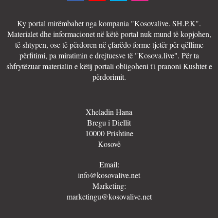
Ky portal mirëmbahet nga kompania "Kosovalive. SH.P.K".
Materialet dhe informacionet në këtë portal nuk mund të kopjohen,
të shtypen, ose të përdoren në çfarëdo forme tjetër për qëllime
përfitimi, pa miratimin e drejtuesve të "Kosova.live". Për ta
shfrytëzuar materialin e këtij portali obligoheni t'i pranoni Kushtet e
përdorimit.
Xheladin Hana
Bregu i Diellit
10000 Prishtine
Kosovë
Email:
info@kosovalive.net
Marketing:
marketingu@kosovalive.net