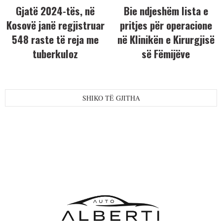
Gjatë 2024-tës, në
Bie ndjeshëm lista e
Kosovë janë regjistruar
pritjes për operacione
548 raste të reja me
në Klinikën e Kirurgjisë
tuberkuloz
së Fëmijëve
SHIKO TË GJITHA