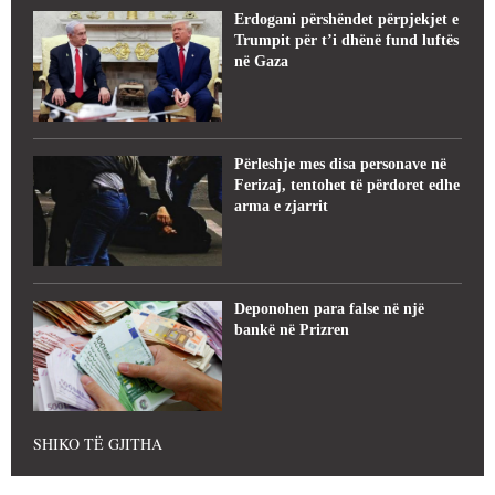
Erdogani përshëndet përpjekjet e
Trumpit për t’i dhënë fund luftës
në Gaza
Përleshje mes disa personave në
Ferizaj, tentohet të përdoret edhe
arma e zjarrit
Deponohen para false në një
bankë në Prizren
SHIKO TË GJITHA