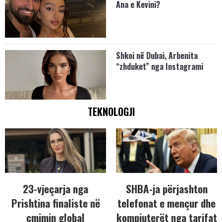
Ana e Kevini?
Shkoi në Dubai, Arbenita
“zhduket” nga Instagrami
TEKNOLOGJI
23-vjeçarja nga
SHBA-ja përjashton
Prishtina finaliste në
telefonat e mençur dhe
çmimin global
kompjuterët nga tarifat