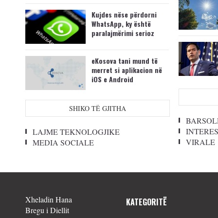
Kujdes nëse përdorni
WhatsApp, ky është
paralajmërimi serioz
eKosova tani mund të
merret si aplikacion në
iOS e Android
SHIKO TË GJITHA
BARSOL
INTERE
LAJME TEKNOLOGJIKE
VIRALE
MEDIA SOCIALE
Xheladin Hana
KATEGORITË
Bregu i Diellit