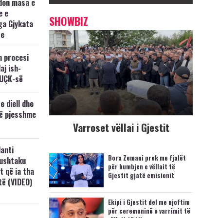
don masa e
e e
SHOWBIZ
ga Gjykata
se
n procesi
aj ish-
 UÇK-së
e diell dhe
të pjesshme
Varroset vëllai i Gjestit
anti
Bora Zemani prek me fjalët
Lushtaku
për humbjen e vëllait të
t që ia tha
Gjestit gjatë emisionit
ftë (VIDEO)
Ekipi i Gjestit del me njoftim
për ceremoninë e varrimit të