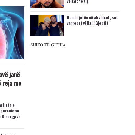
vëllait të tij
Humbi jetën në aksident, sot
varroset vëllai i Gjestit
SHIKO TË GJITHA
ovë janë
ë reja me
 lista e
operacione
e Kirurgjisë