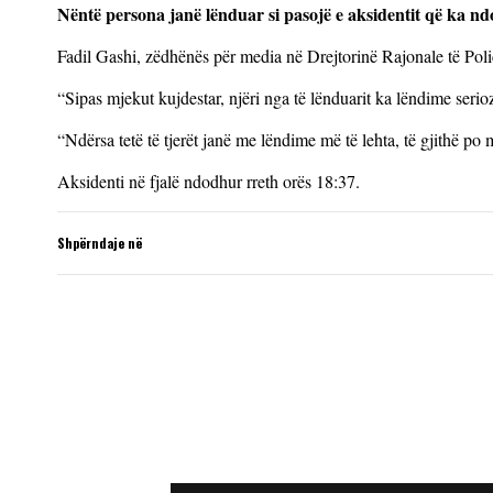
Nëntë persona janë lënduar si pasojë e aksidentit që ka nd
Fadil Gashi, zëdhënës për media në Drejtorinë Rajonale të Polici
“Sipas mjekut kujdestar, njëri nga të lënduarit ka lëndime serio
“Ndërsa tetë të tjerët janë me lëndime më të lehta, të gjithë po
Aksidenti në fjalë ndodhur rreth orës 18:37.
Shpërndaje në