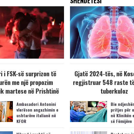
SHËNDETËSI
i i FSK-së surprizon të
Gjatë 2024-tës, në Kos
urën me një propozim
regjistruar 548 raste t
k martese në Prishtinë
tuberkuloz
Ambasadori Antonini
Bie ndjeshëm
vlerëson angazhimin e
pritjes për 
ushtarëve italianë në
në Klinikën 
KFOR
së Fëmijëve