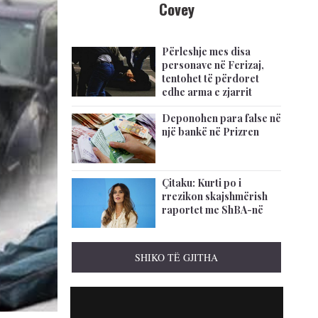
Covey
Përleshje mes disa
personave në Ferizaj,
tentohet të përdoret
edhe arma e zjarrit
Deponohen para false në
një bankë në Prizren
Çitaku: Kurti po i
rrezikon skajshmërish
raportet me ShBA-në
SHIKO TË GJITHA