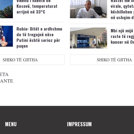
Vikend i nxehtë në
Rastet me i
Kosovë, temperaturat
virale, qytet
arrijnë në 33°C
këshillohen 
në ushqim d
Rubio: Ditët e ardhshme
Mbi një mijë
do të tregojnë nëse
raste të reg
Putini është serioz për
kancer në O
paqen
SHIKO TË GJITHA
SHIKO TË GJITHA
ETA
SANTE
MENU
IMPRESSUM