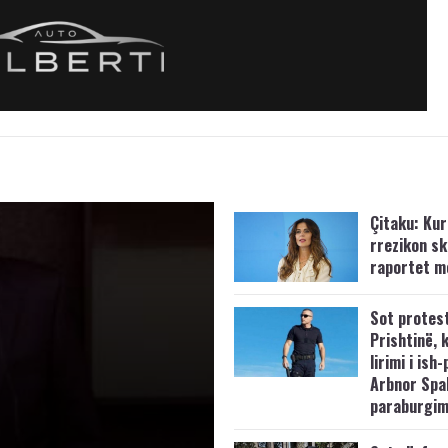
Çitaku: Kurt
rrezikon s
raportet m
Sot protes
Prishtinë, 
lirimi i ish-
Arbnor Spa
paraburgim