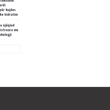
nfeksione
arët
për kujdes
he hidratim
 e njëqind
jistruara me
nkologji