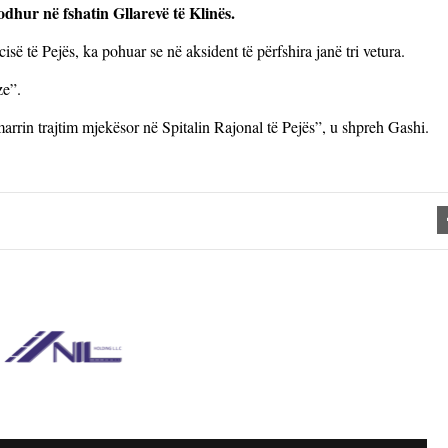
odhur në fshatin Gllarevë të Klinës.
së të Pejës, ka pohuar se në aksident të përfshira janë tri vetura.
ze”.
 marrin trajtim mjekësor në Spitalin Rajonal të Pejës”, u shpreh Gashi.