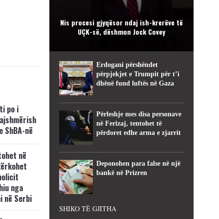
Nis procesi gjyqësor ndaj ish-krerëve të
UÇK-së, dëshmon Jock Covey
Erdogani përshëndet
përpjekjet e Trumpit për t’i
dhënë fund luftës në Gaza
i po i
Përleshje mes disa personave
kajshmërish
në Ferizaj, tentohet të
e ShBA-në
përdoret edhe arma e zjarrit
tohet në
Deponohen para false në një
kërkohet
bankë në Prizren
policit
hiu nga
i në Serbi
SHIKO TË GJITHA