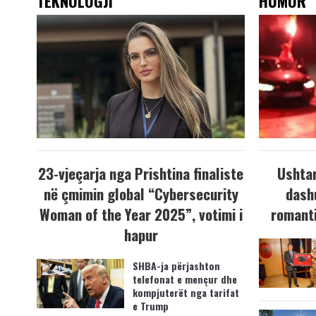
TEKNOLOGJI
HUMOR
23-vjeçarja nga Prishtina finaliste
Ushtar
në çmimin global “Cybersecurity
dash
Woman of the Year 2025”, votimi i
romanti
hapur
SHBA-ja përjashton
telefonat e mençur dhe
kompjuterët nga tarifat
e Trump