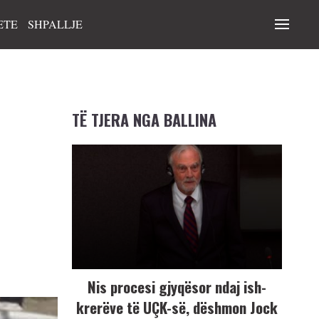
ETE
SHPALLJE
TË TJERA NGA BALLINA
Nis procesi gjyqësor ndaj ish-
krerëve të UÇK-së, dëshmon Jock