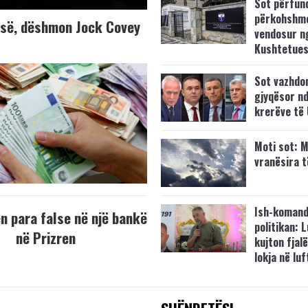
Sot përfun
përkohshm
K-së, dëshmon Jock Covey
vendosur n
Kushtetue
Sot vazhdo
gjyqësor nd
krerëve të
Moti sot: M
vranësira 
Ish-komand
 para false në një bankë
politikan: 
në Prizren
kujton fjalë
lokja në lu