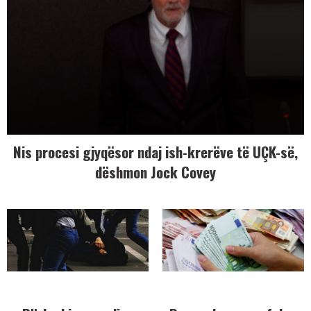
Nis procesi gjyqësor ndaj ish-krerëve të UÇK-së,
dëshmon Jock Covey