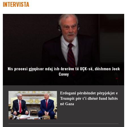
INTERVISTA
Nis procesi gjyqësor ndaj ish-krerëve të UÇK-së, dëshmon Jock
Covey
Erdogani përshëndet përpjekjet e
Trumpit për t’i dhënë fund luftës
në Gaza