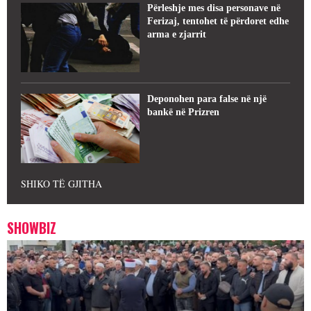
Përleshje mes disa personave në
Ferizaj, tentohet të përdoret edhe
arma e zjarrit
Deponohen para false në një
bankë në Prizren
SHIKO TË GJITHA
SHOWBIZ