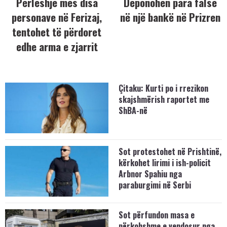
Përleshje mes disa
Deponohen para false
personave në Ferizaj,
në një bankë në Prizren
tentohet të përdoret
edhe arma e zjarrit
Çitaku: Kurti po i rrezikon
skajshmërish raportet me
ShBA-në
Sot protestohet në Prishtinë,
kërkohet lirimi i ish-policit
Arbnor Spahiu nga
paraburgimi në Serbi
Sot përfundon masa e
përkohshme e vendosur nga