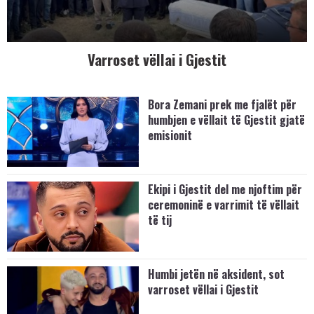
Varroset vëllai i Gjestit
Bora Zemani prek me fjalët për
humbjen e vëllait të Gjestit gjatë
emisionit
Ekipi i Gjestit del me njoftim për
ceremoninë e varrimit të vëllait
të tij
Humbi jetën në aksident, sot
varroset vëllai i Gjestit