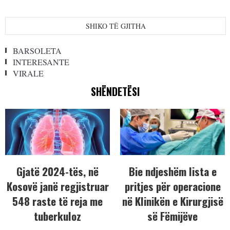
SHIKO TË GJITHA
BARSOLETA
INTERESANTE
VIRALE
SHËNDETËSI
Gjatë 2024-tës, në
Bie ndjeshëm lista e
Kosovë janë regjistruar
pritjes për operacione
548 raste të reja me
në Klinikën e Kirurgjisë
tuberkuloz
së Fëmijëve