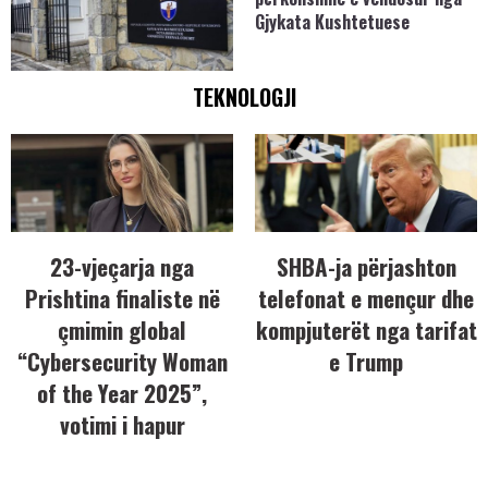
Gjykata Kushtetuese
TEKNOLOGJI
23-vjeçarja nga
SHBA-ja përjashton
Prishtina finaliste në
telefonat e mençur dhe
çmimin global
kompjuterët nga tarifat
“Cybersecurity Woman
e Trump
of the Year 2025”,
votimi i hapur