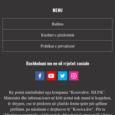
MENU
Ballina
Kushtet e përdorimit
Politikat e privatësisë
Bashkohuni me ne në rrjetet sociale
Ky portal mirëmbahet nga kompania "Kosovalive. SH.P.K".
Materialet dhe informacionet në këtë portal nuk mund të kopjohen,
të shtypen, ose të përdoren në çfarëdo forme tjetër për qëllime
përfitimi, pa miratimin e drejtuesve të "Kosova.live". Për ta
shfrytëzuar materialin e këtij portali obligoheni t'i pranoni Kushtet e