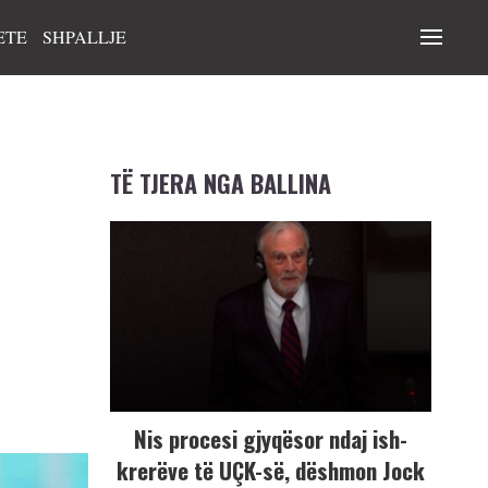
ETE
SHPALLJE
TË TJERA NGA BALLINA
Nis procesi gjyqësor ndaj ish-
krerëve të UÇK-së, dëshmon Jock