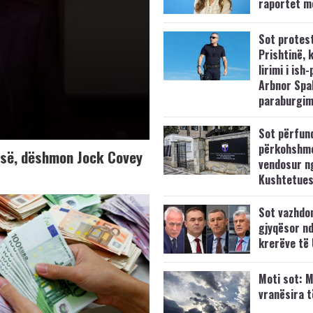
raportet m
Sot protes
Prishtinë, 
lirimi i ish-
Arbnor Spa
paraburgim
Sot përfun
përkohshm
K-së, dëshmon Jock Covey
vendosur n
Kushtetue
Sot vazhdo
gjyqësor nd
krerëve të
Moti sot: M
vranësira 