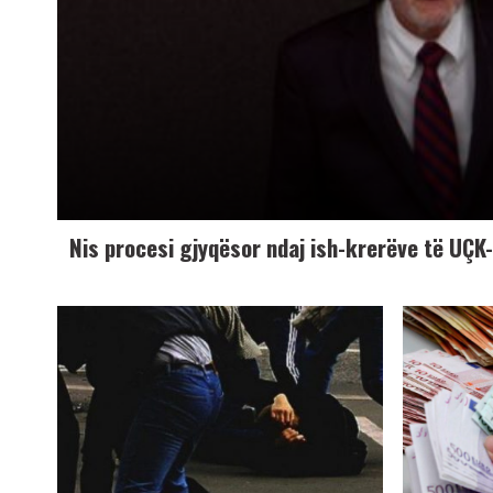
Nis procesi gjyqësor ndaj ish-krerëve të UÇ