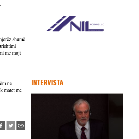
.
e njerëz shumë
trishtimi
emi me mujt
INTERVISTA
tëm ne
Nuk matet me