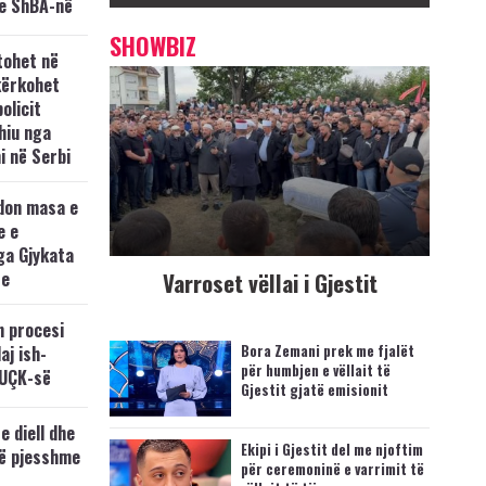
e ShBA-në
SHOWBIZ
tohet në
kërkohet
policit
hiu nga
i në Serbi
don masa e
e e
ga Gjykata
se
Varroset vëllai i Gjestit
n procesi
Bora Zemani prek me fjalët
aj ish-
për humbjen e vëllait të
 UÇK-së
Gjestit gjatë emisionit
e diell dhe
Ekipi i Gjestit del me njoftim
të pjesshme
për ceremoninë e varrimit të