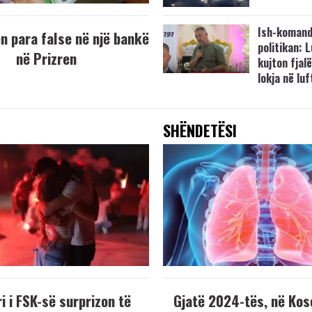
Ish-komand
 para false në një bankë
politikan: 
në Prizren
kujton fjalë
lokja në lu
SHËNDETËSI
i i FSK-së surprizon të
Gjatë 2024-tës, në Kos