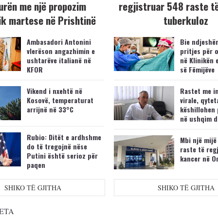
urën me një propozim
regjistruar 548 raste t
k martese në Prishtinë
tuberkuloz
Ambasadori Antonini
Bie ndjeshëm
vlerëson angazhimin e
pritjes për 
ushtarëve italianë në
në Klinikën 
KFOR
së Fëmijëve
Vikend i nxehtë në
Rastet me i
Kosovë, temperaturat
virale, qytet
arrijnë në 33°C
këshillohen 
në ushqim d
Rubio: Ditët e ardhshme
Mbi një mijë
do të tregojnë nëse
raste të reg
Putini është serioz për
kancer në O
paqen
SHIKO TË GJITHA
SHIKO TË GJITHA
ETA