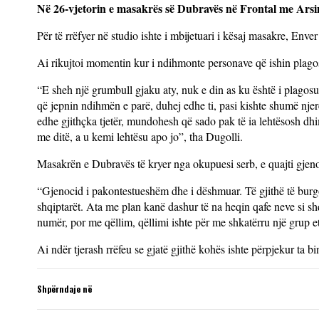
Në 26-vjetorin e masakrës së Dubravës në Frontal me Arsim
Për të rrëfyer në studio ishte i mbijetuari i kësaj masakre, Enver
Ai rikujtoi momentin kur i ndihmonte personave që ishin plagos
“E sheh një grumbull gjaku aty, nuk e din as ku është i plagosur
që jepnin ndihmën e parë, duhej edhe ti, pasi kishte shumë njer
edhe gjithçka tjetër, mundohesh që sado pak të ia lehtësosh dhi
me ditë, a u kemi lehtësu apo jo”, tha Dugolli.
Masakrën e Dubravës të kryer nga okupuesi serb, e quajti gjen
“Gjenocid i pakontestueshëm dhe i dëshmuar. Të gjithë të burg
shqiptarët. Ata me plan kanë dashur të na heqin qafe neve si sh
numër, por me qëllim, qëllimi ishte për me shkatërru një grup e
Ai ndër tjerash rrëfeu se gjatë gjithë kohës ishte përpjekur ta bi
Shpërndaje në