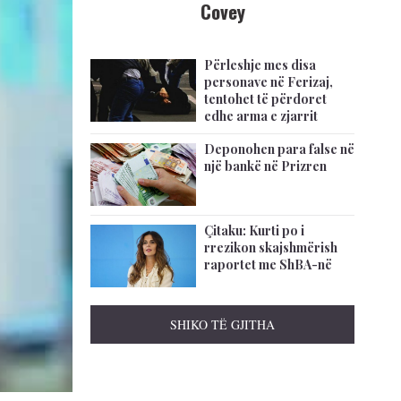
Covey
Përleshje mes disa
personave në Ferizaj,
tentohet të përdoret
edhe arma e zjarrit
Deponohen para false në
një bankë në Prizren
Çitaku: Kurti po i
rrezikon skajshmërish
raportet me ShBA-në
SHIKO TË GJITHA