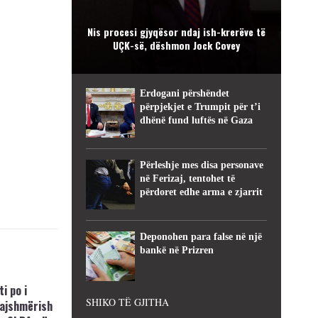
Nis procesi gjyqësor ndaj ish-krerëve të
UÇK-së, dëshmon Jock Covey
Erdogani përshëndet
përpjekjet e Trumpit për t’i
dhënë fund luftës në Gaza
Përleshje mes disa personave
në Ferizaj, tentohet të
përdoret edhe arma e zjarrit
Deponohen para false në një
bankë në Prizren
i po i
SHIKO TË GJITHA
kajshmërish