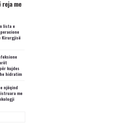
ë reja me
 lista e
operacione
e Kirurgjisë
nfeksione
arët
për kujdes
he hidratim
 e njëqind
jistruara me
nkologji