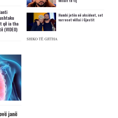
vëllait të tij
anti
Humbi jetën në aksident, sot
Lushtaku
varroset vëllai i Gjestit
t që ia tha
ftë (VIDEO)
SHIKO TË GJITHA
ovë janë