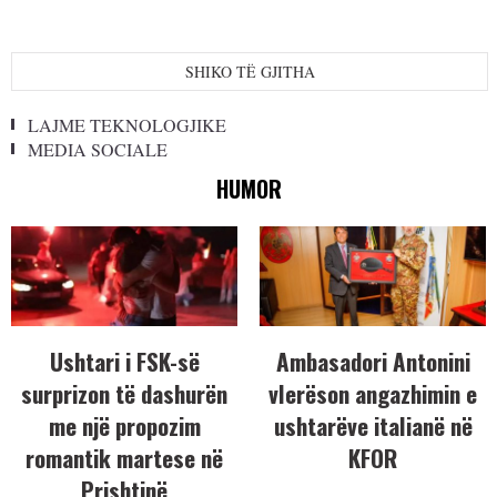
SHIKO TË GJITHA
LAJME TEKNOLOGJIKE
MEDIA SOCIALE
HUMOR
Ushtari i FSK-së
Ambasadori Antonini
surprizon të dashurën
vlerëson angazhimin e
me një propozim
ushtarëve italianë në
romantik martese në
KFOR
Prishtinë