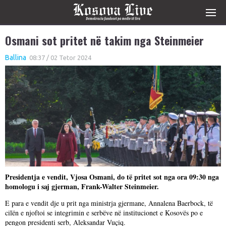
Osmani sot pritet në takim nga Steinmeier
Ballina
08:37 / 02 Tetor 2024
Presidentja e vendit, Vjosa Osmani, do të pritet sot nga ora 09:30 nga
homologu i saj gjerman, Frank-Walter Steinmeier.
E para e vendit dje u prit nga ministrja gjermane, Annalena Baerbock, të
cilën e njoftoi se integrimin e serbëve në institucionet e Kosovës po e
pengon presidenti serb, Aleksandar Vuçiq.