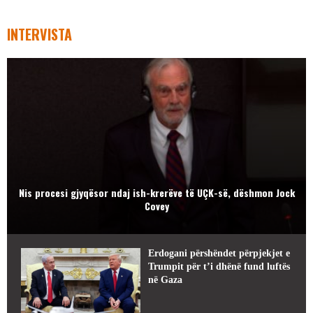
INTERVISTA
Nis procesi gjyqësor ndaj ish-krerëve të UÇK-së, dëshmon Jock
Covey
Erdogani përshëndet përpjekjet e
Trumpit për t’i dhënë fund luftës
në Gaza