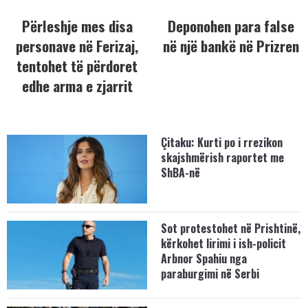
Përleshje mes disa
Deponohen para false
personave në Ferizaj,
në një bankë në Prizren
tentohet të përdoret
edhe arma e zjarrit
Çitaku: Kurti po i rrezikon
skajshmërish raportet me
ShBA-në
Sot protestohet në Prishtinë,
kërkohet lirimi i ish-policit
Arbnor Spahiu nga
paraburgimi në Serbi