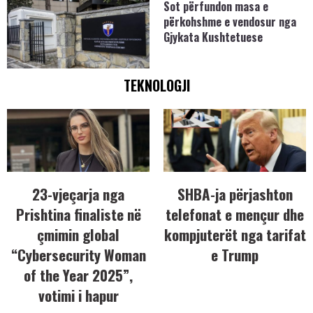
Sot përfundon masa e
përkohshme e vendosur nga
Gjykata Kushtetuese
TEKNOLOGJI
23-vjeçarja nga
SHBA-ja përjashton
Prishtina finaliste në
telefonat e mençur dhe
çmimin global
kompjuterët nga tarifat
“Cybersecurity Woman
e Trump
of the Year 2025”,
votimi i hapur