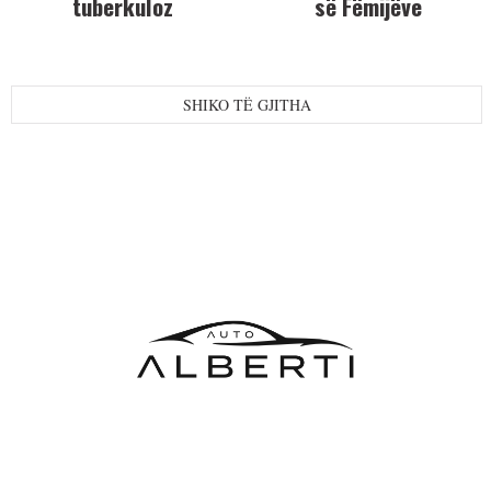
tuberkuloz
së Fëmijëve
SHIKO TË GJITHA