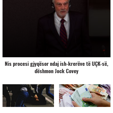
Nis procesi gjyqësor ndaj ish-krerëve të UÇK-së,
dëshmon Jock Covey