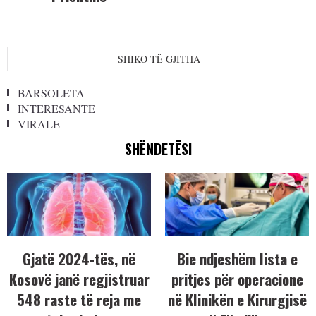
SHIKO TË GJITHA
BARSOLETA
INTERESANTE
VIRALE
SHËNDETËSI
Gjatë 2024-tës, në
Bie ndjeshëm lista e
Kosovë janë regjistruar
pritjes për operacione
548 raste të reja me
në Klinikën e Kirurgjisë