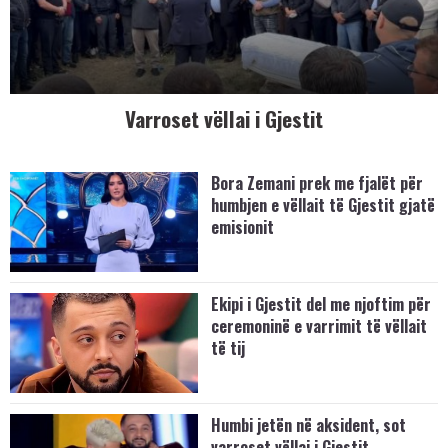
Varroset vëllai i Gjestit
Bora Zemani prek me fjalët për
humbjen e vëllait të Gjestit gjatë
emisionit
Ekipi i Gjestit del me njoftim për
ceremoninë e varrimit të vëllait
të tij
Humbi jetën në aksident, sot
varroset vëllai i Gjestit