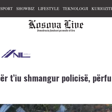
SPORT
SHOWBIZ
LIFESTYLE
TEKNOLOGJI
KURIOZIT
për t’iu shmangur policisë, përf