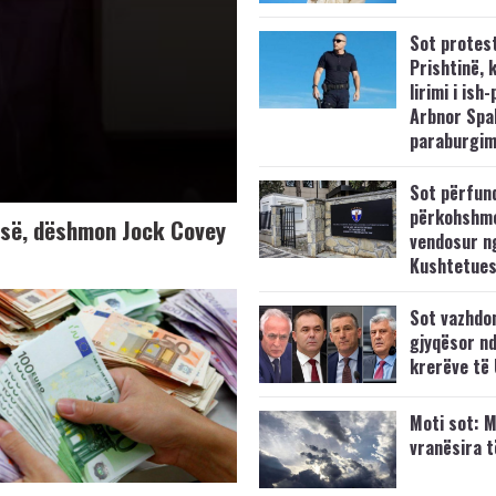
Sot protes
Prishtinë, 
lirimi i ish-
Arbnor Spa
paraburgim
Sot përfun
përkohshm
K-së, dëshmon Jock Covey
vendosur n
Kushtetue
Sot vazhdo
gjyqësor nd
krerëve të
Moti sot: M
vranësira 