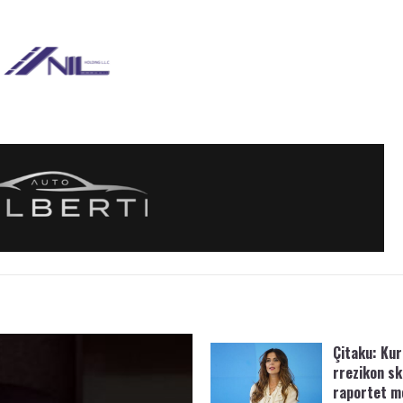
Çitaku: Kurt
rrezikon s
raportet m