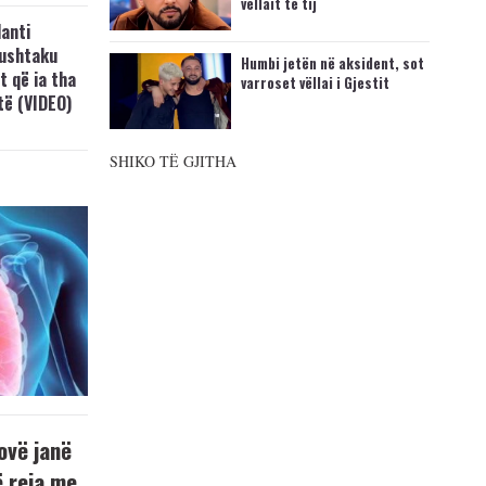
vëllait të tij
anti
Lushtaku
Humbi jetën në aksident, sot
t që ia tha
varroset vëllai i Gjestit
ftë (VIDEO)
SHIKO TË GJITHA
ovë janë
ë reja me