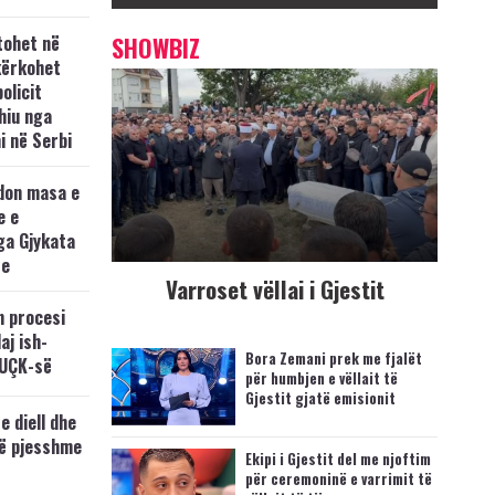
tohet në
SHOWBIZ
kërkohet
policit
hiu nga
i në Serbi
don masa e
e e
ga Gjykata
se
Varroset vëllai i Gjestit
n procesi
aj ish-
Bora Zemani prek me fjalët
 UÇK-së
për humbjen e vëllait të
Gjestit gjatë emisionit
e diell dhe
të pjesshme
Ekipi i Gjestit del me njoftim
për ceremoninë e varrimit të