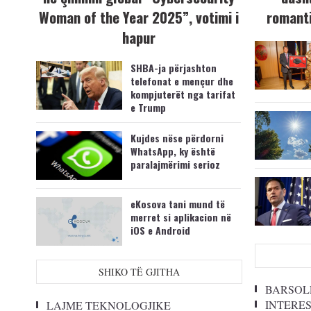
Woman of the Year 2025”, votimi i
romanti
hapur
SHBA-ja përjashton
telefonat e mençur dhe
kompjuterët nga tarifat
e Trump
Kujdes nëse përdorni
WhatsApp, ky është
paralajmërimi serioz
eKosova tani mund të
merret si aplikacion në
iOS e Android
SHIKO TË GJITHA
BARSOL
INTERE
LAJME TEKNOLOGJIKE