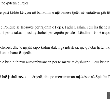
 në qytetin e Pejës.
asi kishte kërcyer në ballkonin e një banese tjetër në tentativën për të
 Policisë së Kosovës për rajonin e Pejës, Fadil Gashin, i cili ka thënë s
ri për ta takuar, pasi dyshohet për veprën penale “Lëndim i rëndë trupor
licorë, dhe të njëjtit sapo kishin dalë nga ndërtesa, një qytetar tjetër i k
kon të banesës tjetër.
 e kishin thirrur autoambulancën për të marrë të dyshuarin, i cili kishte
shtë jashtë rrezikut për jetë, dhe po merr tretman mjekësor në Spitalin 