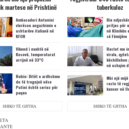
k martese në Prishtinë
tuberkuloz
Ambasadori Antonini
Bie ndjeshëm
vlerëson angazhimin e
pritjes për 
ushtarëve italianë në
në Klinikën 
KFOR
së Fëmijëve
Vikend i nxehtë në
Rastet me i
Kosovë, temperaturat
virale, qytet
arrijnë në 33°C
këshillohen 
në ushqim d
Rubio: Ditët e ardhshme
Mbi një mijë
do të tregojnë nëse
raste të reg
Putini është serioz për
kancer në O
paqen
SHIKO TË GJITHA
SHIKO TË GJITHA
ETA
SANTE