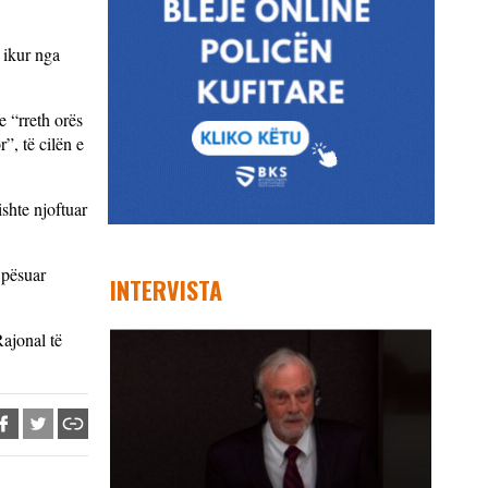
 ikur nga
e “rreth orës
”, të cilën e
ishte njoftuar
 pësuar
INTERVISTA
Rajonal të