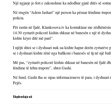
Një ngjarje jo fort e zakonshme ka ndodhur gjatë ditës së sotme
Në rrugën “Adem Jashari” një person ka pësuar lëndime trupore p
policia.
Për rastin në fjalë, Klankosova.tv ka kontaktuar me zëdhënësin e
14:30 zyrtarët policorë kishin shkuar në banesën e një të dyshua
kishte kryer ditë më parë”.
I njëjti shtoi se i dyshuari nuk ua kishte hapur derën zyrtarëve po
se i dyshuari kishte rënë nga ballkoni i banesës së tij në një ball
Më pas, “zyrtarët policorë kishin shkuar në banesën në fjalë dhe
lëndime të lehta trupore”, shtoi Gashi.
Në fund, Gashi tha se sipas informacioneve të para, i dyshuari ë
Pejës.
Shpërndaje në