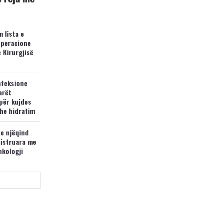
 lista e
operacione
e Kirurgjisë
nfeksione
arët
për kujdes
he hidratim
 e njëqind
jistruara me
nkologji