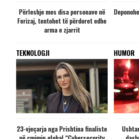
Përleshje mes disa personave në
Deponohen
Ferizaj, tentohet të përdoret edhe
arma e zjarrit
TEKNOLOGJI
HUMOR
23-vjeçarja nga Prishtina finaliste
Ushtar
në çmimin global “Cybersecurity
dash