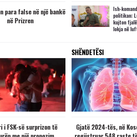
Ish-komand
 para false në një bankë
politikan: 
në Prizren
kujton fjalë
lokja në lu
SHËNDETËSI
i i FSK-së surprizon të
Gjatë 2024-tës, në Kos
urën me një propozim
regjistruar 548 raste t