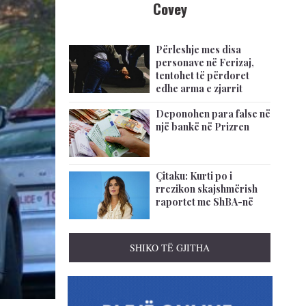
Covey
Përleshje mes disa
personave në Ferizaj,
tentohet të përdoret
edhe arma e zjarrit
Deponohen para false në
një bankë në Prizren
Çitaku: Kurti po i
rrezikon skajshmërish
raportet me ShBA-në
SHIKO TË GJITHA