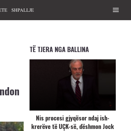
ETE
SHPALLJE
TË TJERA NGA BALLINA
undon
Nis procesi gjyqësor ndaj ish-
krerëve të UÇK-së, dëshmon Jock