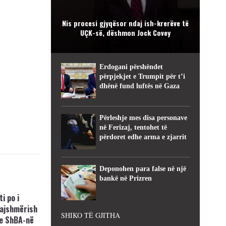
Nis procesi gjyqësor ndaj ish-krerëve të
UÇK-së, dëshmon Jock Covey
Erdogani përshëndet
përpjekjet e Trumpit për t’i
dhënë fund luftës në Gaza
Përleshje mes disa personave
në Ferizaj, tentohet të
përdoret edhe arma e zjarrit
Deponohen para false në një
bankë në Prizren
i po i
kajshmërish
SHIKO TË GJITHA
e ShBA-në