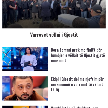
Varroset vëllai i Gjestit
Bora Zemani prek me fjalët për
humbjen e vëllait të Gjestit gjatë
emisionit
Ekipi i Gjestit del me njoftim për
ceremoninë e varrimit të vëllait
të tij