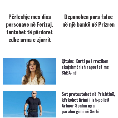
Përleshje mes disa
Deponohen para false
personave në Ferizaj,
në një bankë në Prizren
tentohet të përdoret
edhe arma e zjarrit
Çitaku: Kurti po i rrezikon
skajshmërish raportet me
ShBA-në
Sot protestohet në Prishtinë,
kërkohet lirimi i ish-policit
Arbnor Spahiu nga
paraburgimi në Serbi