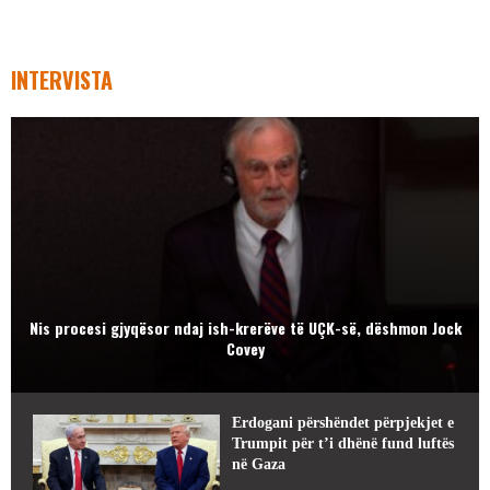
INTERVISTA
Nis procesi gjyqësor ndaj ish-krerëve të UÇK-së, dëshmon Jock
Covey
Erdogani përshëndet përpjekjet e
Trumpit për t’i dhënë fund luftës
në Gaza