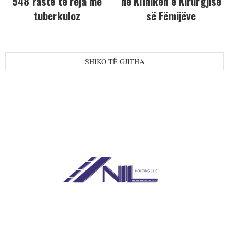
548 raste të reja me
në Klinikën e Kirurgjisë
tuberkuloz
së Fëmijëve
SHIKO TË GJITHA