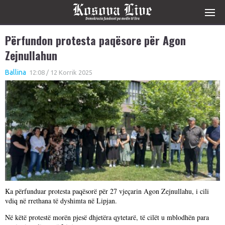
Përfundon protesta paqësore për Agon
Zejnullahun
Ballina
12:08 / 12 Korrik 2025
Ka përfunduar protesta paqësorë për 27 vjeçarin Agon Zejnullahu, i cili
vdiq në rrethana të dyshimta në Lipjan.
Në këtë protestë morën pjesë dhjetëra qytetarë, të cilët u mblodhën para