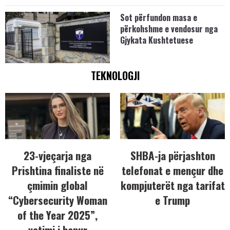
Sot përfundon masa e
përkohshme e vendosur nga
Gjykata Kushtetuese
TEKNOLOGJI
23-vjeçarja nga
SHBA-ja përjashton
Prishtina finaliste në
telefonat e mençur dhe
çmimin global
kompjuterët nga tarifat
“Cybersecurity Woman
e Trump
of the Year 2025”,
votimi i hapur