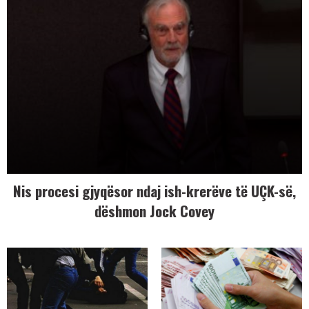
Nis procesi gjyqësor ndaj ish-krerëve të UÇK-së,
dëshmon Jock Covey