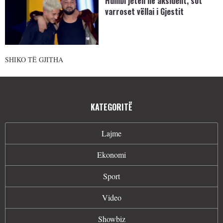
Humbi jetën në aksident, sot
varroset vëllai i Gjestit
SHIKO TË GJITHA
KATEGORITË
Lajme
Ekonomi
Sport
Video
Showbiz