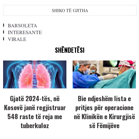
SHIKO TË GJITHA
BARSOLETA
INTERESANTE
VIRALE
SHËNDETËSI
Gjatë 2024-tës, në
Bie ndjeshëm lista e
Kosovë janë regjistruar
pritjes për operacione
548 raste të reja me
në Klinikën e Kirurgjisë
tuberkuloz
së Fëmijëve