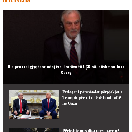
Nis procesi gjyqësor ndaj ish-krerëve të UÇK-së, dëshmon Jock
Covey
Erdogani përshëndet përpjekjet e
Trumpit për t’i dhënë fund luftës
në Gaza
Përleshje mes disa personave në