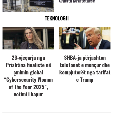
Gjykata Kushtetuese
TEKNOLOGJI
23-vjeçarja nga
SHBA-ja përjashton
Prishtina finaliste në
telefonat e mençur dhe
çmimin global
kompjuterët nga tarifat
“Cybersecurity Woman
e Trump
of the Year 2025”,
votimi i hapur