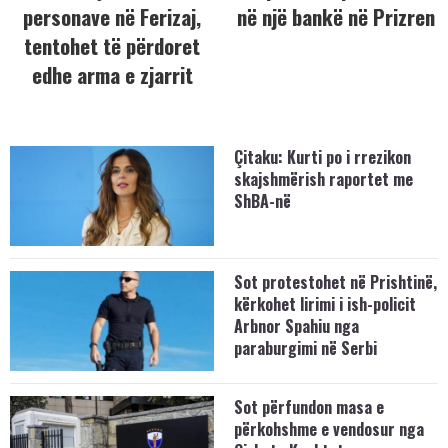
personave në Ferizaj,
në një bankë në Prizren
tentohet të përdoret
edhe arma e zjarrit
Çitaku: Kurti po i rrezikon
skajshmërish raportet me
ShBA-në
Sot protestohet në Prishtinë,
kërkohet lirimi i ish-policit
Arbnor Spahiu nga
paraburgimi në Serbi
Sot përfundon masa e
përkohshme e vendosur nga