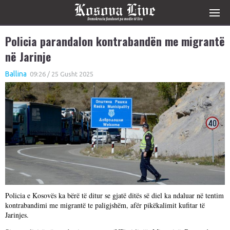
Policia parandalon kontrabandën me migrantë
në Jarinje
Ballina
09:26 / 25 Gusht 2025
Policia e Kosovës ka bërë të ditur se gjatë ditës së diel ka ndaluar në tentim
kontrabandimi me migrantë te paligjshëm, afër pikëkalimit kufitar të
Jarinjes.