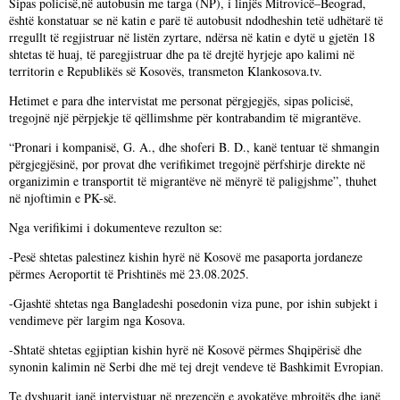
Sipas policisë,në autobusin me targa (NP), i linjës Mitrovicë–Beograd,
është konstatuar se në katin e parë të autobusit ndodheshin tetë udhëtarë të
rregullt të regjistruar në listën zyrtare, ndërsa në katin e dytë u gjetën 18
shtetas të huaj, të paregjistruar dhe pa të drejtë hyrjeje apo kalimi në
territorin e Republikës së Kosovës, transmeton Klankosova.tv.
Hetimet e para dhe intervistat me personat përgjegjës, sipas policisë,
tregojnë një përpjekje të qëllimshme për kontrabandim të migrantëve.
“Pronari i kompanisë, G. A., dhe shoferi B. D., kanë tentuar të shmangin
përgjegjësinë, por provat dhe verifikimet tregojnë përfshirje direkte në
organizimin e transportit të migrantëve në mënyrë të paligjshme”, thuhet
në njoftimin e PK-së.
Nga verifikimi i dokumenteve rezulton se:
-Pesë shtetas palestinez kishin hyrë në Kosovë me pasaporta jordaneze
përmes Aeroportit të Prishtinës më 23.08.2025.
-Gjashtë shtetas nga Bangladeshi posedonin viza pune, por ishin subjekt i
vendimeve për largim nga Kosova.
-Shtatë shtetas egjiptian kishin hyrë në Kosovë përmes Shqipërisë dhe
synonin kalimin në Serbi dhe më tej drejt vendeve të Bashkimit Evropian.
Te dyshuarit janë intervistuar në prezencën e avokatëve mbrojtës dhe janë