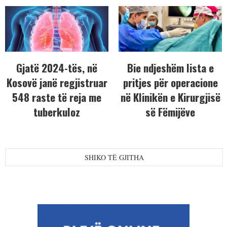
Gjatë 2024-tës, në
Bie ndjeshëm lista e
Kosovë janë regjistruar
pritjes për operacione
548 raste të reja me
në Klinikën e Kirurgjisë
tuberkuloz
së Fëmijëve
SHIKO TË GJITHA