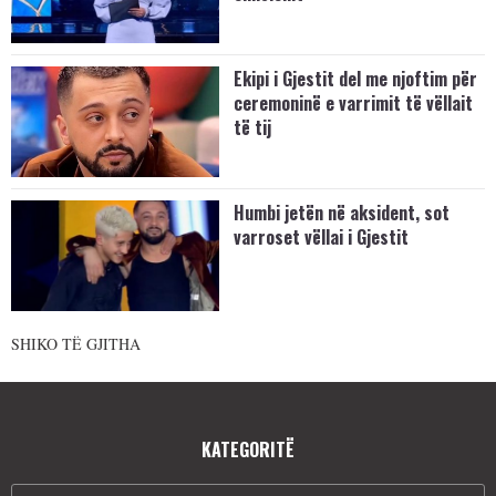
Ekipi i Gjestit del me njoftim për
ceremoninë e varrimit të vëllait
të tij
Humbi jetën në aksident, sot
varroset vëllai i Gjestit
SHIKO TË GJITHA
KATEGORITË