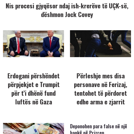
Nis procesi gjyqësor ndaj ish-krerëve të UÇK-së,
dëshmon Jock Covey
Erdogani përshëndet
Përleshje mes disa
përpjekjet e Trumpit
personave në Ferizaj,
për t’i dhënë fund
tentohet të përdoret
luftës në Gaza
edhe arma e zjarrit
Deponohen para false në një
bankë në Prizren