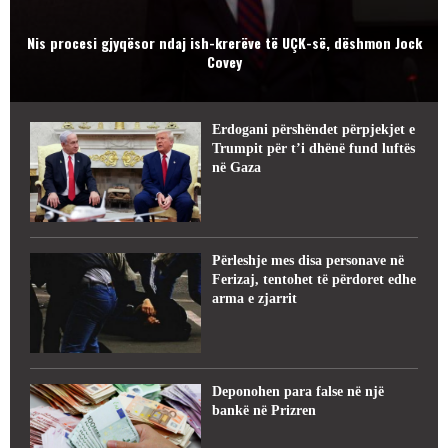
Nis procesi gjyqësor ndaj ish-krerëve të UÇK-së, dëshmon Jock
Covey
Erdogani përshëndet përpjekjet e
Trumpit për t’i dhënë fund luftës
në Gaza
Përleshje mes disa personave në
Ferizaj, tentohet të përdoret edhe
arma e zjarrit
Deponohen para false në një
bankë në Prizren