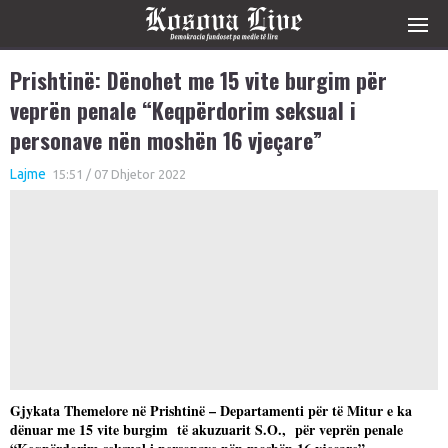
Prishtinë: Dënohet me 15 vite burgim për
veprën penale “Keqpërdorim seksual i
personave nën moshën 16 vjeçare”
Lajme
15:51 / 07 Dhjetor 2022
Gjykata Themelore në Prishtinë – Departamenti për të Mitur e ka
dënuar me 15 vite burgim të akuzuarit S.O., për veprën penale