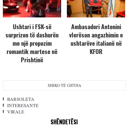
Ushtari i FSK-së
Ambasadori Antonini
surprizon të dashurën
vlerëson angazhimin e
me një propozim
ushtarëve italianë në
romantik martese në
KFOR
Prishtinë
SHIKO TË GJITHA
BARSOLETA
INTERESANTE
VIRALE
SHËNDETËSI