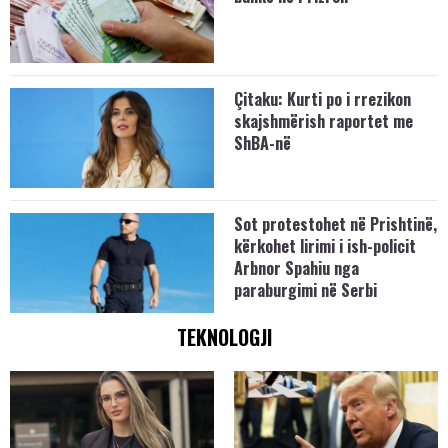
Çitaku: Kurti po i rrezikon
skajshmërish raportet me
ShBA-në
Sot protestohet në Prishtinë,
kërkohet lirimi i ish-policit
Arbnor Spahiu nga
paraburgimi në Serbi
TEKNOLOGJI