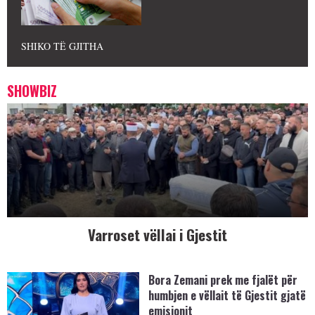
SHIKO TË GJITHA
SHOWBIZ
Varroset vëllai i Gjestit
Bora Zemani prek me fjalët për
humbjen e vëllait të Gjestit gjatë
emisionit