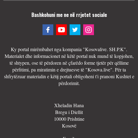
Bashkohuni me ne në rrjetet sociale
Ky portal mirëmbahet nga kompania "Kosovalive. SH.P.K".
Materialet dhe informacionet në këtë portal nuk mund të kopjohen,
të shtypen, ose të përdoren në çfarëdo forme tjetër për qëllime
përfitimi, pa miratimin e drejtuesve të "Kosova.live". Për ta
shfrytëzuar materialin e këtij portali obligoheni t'i pranoni Kushtet e
përdorimit.
Xheladin Hana
Bregu i Diellit
10000 Prishtine
Kosovë