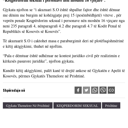
“Keqpërdorim seksual i personave nën moshën 16 vjeçare”.
Gjykata njofton se “i akuzuari S.O është shpallur fajtor dhe është dënuar
me dënim me burgim në kohëzgjatje prej 15 (pesëmbëdhjetë) viteve , për
veprën penale Keqpërdorim seksual i personave nën moshën 16 vjeçare nga
neni 235 paragrafi 4, nënparagrafi 4.2 dhe paragrafi 4.7 të Kodit Penal të
Republikës së Kosovës së Kosovës”.
Të akuzuarit S.O i caktohet masa e paraburgimit deri në plotëfuqishmërinë
e këtij aktgjykimi, thuhet në njoftim.
“Pala e dëmtuar është udhëzuar ne kontest juridiko civil për realizimin e
kërkesës pasurore juridike”, njofton gjykata.
Kundër këtij aktgjykimi, palët kanë të drejtë ankese në Gjykatën e Apelit të
Kosovës, përmes Gjykatës Themelore në Prishtinë.
Shpërndaje në
Gjykata Themelore Në Prishtinë
KEQPERDORIM SEKSUAL
Prishtine