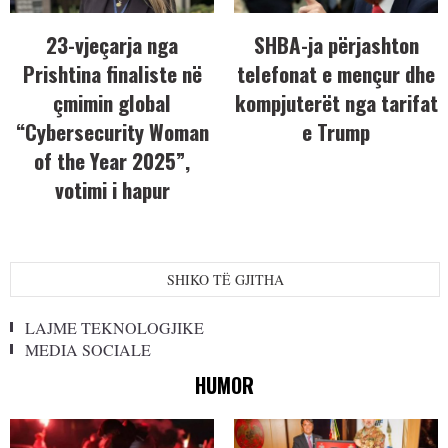
23-vjeçarja nga
SHBA-ja përjashton
Prishtina finaliste në
telefonat e mençur dhe
çmimin global
kompjuterët nga tarifat
“Cybersecurity Woman
e Trump
of the Year 2025”,
votimi i hapur
SHIKO TË GJITHA
LAJME TEKNOLOGJIKE
MEDIA SOCIALE
HUMOR