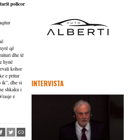
arit policor
aqitur
në
ënyrë që
mituri dhe të
he hynë
ervali kohor
e e pritur
INTERVISTA
 ik”, dhe si
 se shkaku i
Vrasje e