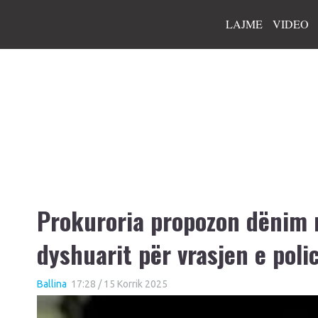
LAJME
VIDEO
Prokuroria propozon dënim 
dyshuarit për vrasjen e poli
Ballina
17:28 / 15 Korrik 2025