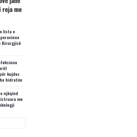
ovë janë
ë reja me
 lista e
operacione
e Kirurgjisë
nfeksione
arët
për kujdes
he hidratim
 e njëqind
jistruara me
nkologji