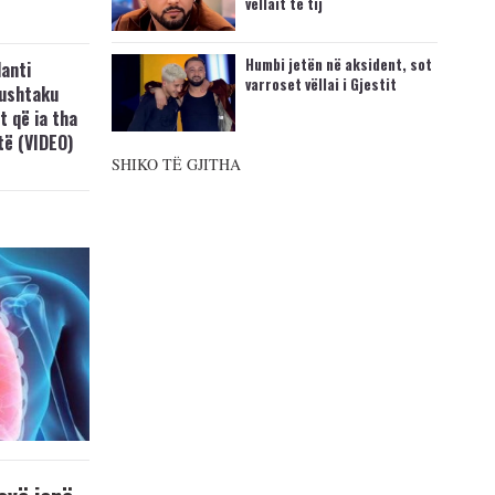
vëllait të tij
Humbi jetën në aksident, sot
anti
varroset vëllai i Gjestit
Lushtaku
t që ia tha
ftë (VIDEO)
SHIKO TË GJITHA