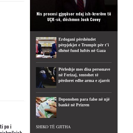
Nis procesi gjyqësor ndaj ish-krerëve të
UÇK-së, dëshmon Jock Covey
Erdogani përshëndet
përpjekjet e Trumpit për t’i
dhënë fund luftës në Gaza
Përleshje mes disa personave
në Ferizaj, tentohet të
përdoret edhe arma e zjarrit
Deponohen para false në një
bankë në Prizren
i po i
SHIKO TË GJITHA