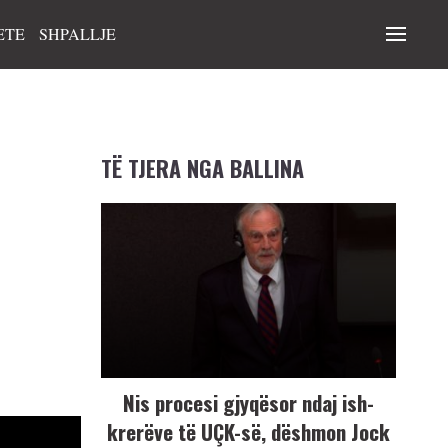
ETE
SHPALLJE
TË TJERA NGA BALLINA
Nis procesi gjyqësor ndaj ish-
krerëve të UÇK-së, dëshmon Jock