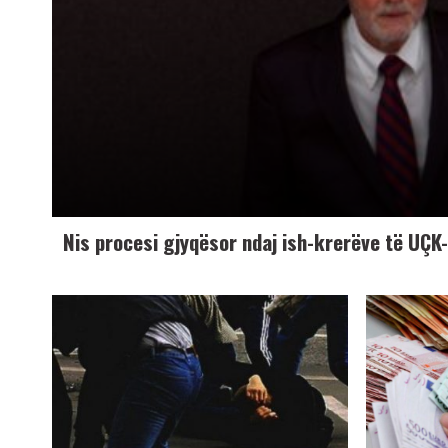
Nis procesi gjyqësor ndaj ish-krerëve të UÇ