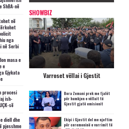
kajshmërish
e ShBA-në
SHOWBIZ
tohet në
kërkohet
policit
hiu nga
i në Serbi
don masa e
e e
ga Gjykata
Varroset vëllai i Gjestit
se
n procesi
Bora Zemani prek me fjalët
aj ish-
për humbjen e vëllait të
Gjestit gjatë emisionit
 UÇK-së
e diell dhe
Ekipi i Gjestit del me njoftim
për ceremoninë e varrimit të
të pjesshme