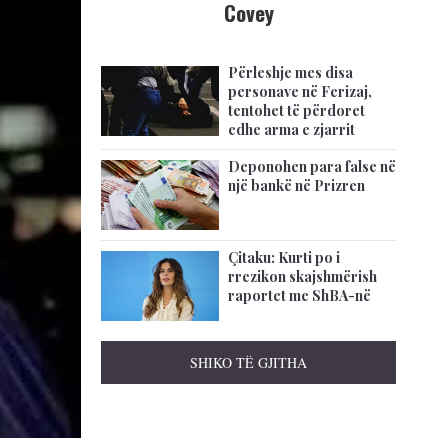
Covey
Përleshje mes disa
personave në Ferizaj,
tentohet të përdoret
edhe arma e zjarrit
Deponohen para false në
një bankë në Prizren
Çitaku: Kurti po i
rrezikon skajshmërish
raportet me ShBA-në
SHIKO TË GJITHA