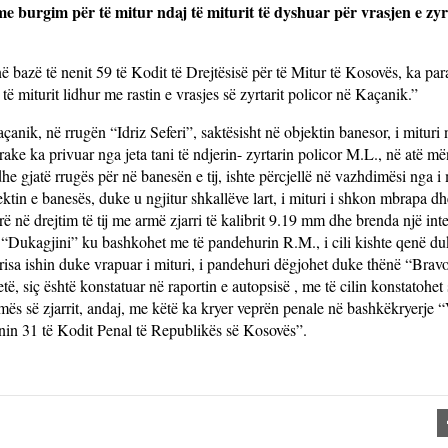
 burgim për të mitur ndaj të miturit të dyshuar për vrasjen e zyrt
 bazë të nenit 59 të Kodit të Drejtësisë për të Mitur të Kosovës, ka par
 miturit lidhur me rastin e vrasjes së zyrtarit policor në Kaçanik.”
anik, në rrugën “Idriz Seferi”, saktësisht në objektin banesor, i mituri 
ake ka privuar nga jeta tani të ndjerin- zyrtarin policor M.L., në atë m
he gjatë rrugës për në banesën e tij, ishte përcjellë në vazhdimësi nga i 
jektin e banesës, duke u ngjitur shkallëve lart, i mituri i shkon mbrapa d
rë në drejtim të tij me armë zjarri të kalibrit 9.19 mm dhe brenda një int
it “Dukagjini” ku bashkohet me të pandehurin R.M., i cili kishte qenë duk
sa ishin duke vrapuar i mituri, i pandehuri dëgjohet duke thënë “Bravo
të, siç është konstatuar në raportin e autopsisë , me të cilin konstatohet
mës së zjarrit, andaj, me këtë ka kryer veprën penale në bashkëkryerje “
enin 31 të Kodit Penal të Republikës së Kosovës”.