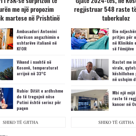
i i FSK-së surprizon të
Gjatë 2024-tës, në Kos
urën me një propozim
regjistruar 548 raste t
k martese në Prishtinë
tuberkuloz
Ambasadori Antonini
Bie ndjeshëm
vlerëson angazhimin e
pritjes për 
ushtarëve italianë në
në Klinikën 
KFOR
së Fëmijëve
Vikend i nxehtë në
Rastet me i
Kosovë, temperaturat
virale, qytet
arrijnë në 33°C
këshillohen 
në ushqim d
Rubio: Ditët e ardhshme
Mbi një mijë
do të tregojnë nëse
raste të reg
Putini është serioz për
kancer në O
paqen
SHIKO TË GJITHA
SHIKO TË GJITHA