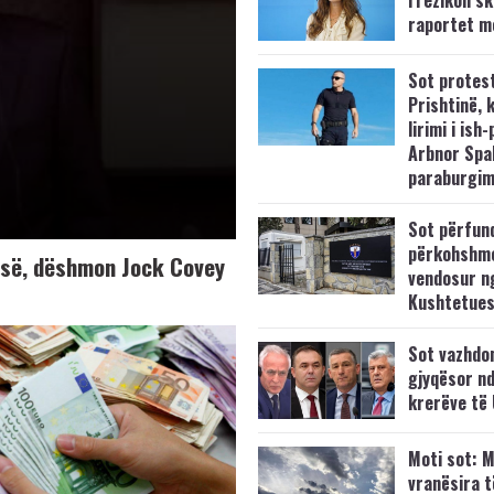
rrezikon s
raportet m
Sot protes
Prishtinë, 
lirimi i ish-
Arbnor Spa
paraburgim
Sot përfun
përkohshm
K-së, dëshmon Jock Covey
vendosur n
Kushtetue
Sot vazhdo
gjyqësor nd
krerëve të
Moti sot: M
vranësira 