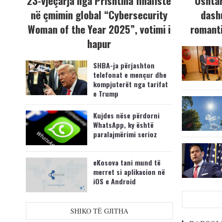
23-vjeçarja nga Prishtina finaliste
Ushtar
në çmimin global “Cybersecurity
dash
Woman of the Year 2025”, votimi i
romanti
hapur
SHBA-ja përjashton
telefonat e mençur dhe
kompjuterët nga tarifat
e Trump
Kujdes nëse përdorni
WhatsApp, ky është
paralajmërimi serioz
eKosova tani mund të
merret si aplikacion në
iOS e Android
SHIKO TË GJITHA