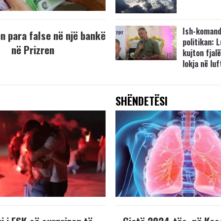
Ish-komand
 para false në një bankë
politikan: 
në Prizren
kujton fjalë
lokja në lu
SHËNDETËSI