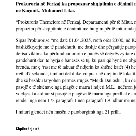
Prokuroria në Ferizaj ka propozuar shqiptimin e dënimit me
në Kaçanik, Muhamed Lika.
“Prokuroria Themelore në Ferizaj, Departamenti për të Mitur, në
propozim për shqiptimin e dënimit me burgim për të mitur ndaj të
Sipas Prokurorisë “me datë 01.04.2025, rreth orës 23:00, në Kaç
bashkëkryerje me të pandehurit, me dashje dhe përgatitje parapr
derisa viktima ka përfunduar orarin e punës së detyrës zyrtare d
pandehurit deri te hyrja e banesës së tij, ku pasi që hynë në ob
brenda, me ç ‘rast me të takuar të ndjerin ka shtënë katër (4) he
rreth 47 sekonda, i mituri del duke vrapuar në drejtim të lokal
dhe së bashku largohen përmes rrugës “Mejdi Dalloshi”, ku deri
pasojë e të shtënave nga plagët e marra i ndjeri M.L., ndërron je
vdekjes ka ardhur si pasojë e plagëve të marra nga predhat e ar
rëndë” nga neni 173 paragrafi 1 nën paragrafi 1.9 lidhur me n
I mituri gjendet nën masën e paraburgimit nga 21 prilli.
Shpërndaje në