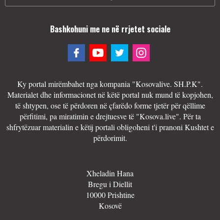
Bashkohuni me ne në rrjetet sociale
Ky portal mirëmbahet nga kompania "Kosovalive. SH.P.K".
Materialet dhe informacionet në këtë portal nuk mund të kopjohen,
të shtypen, ose të përdoren në çfarëdo forme tjetër për qëllime
përfitimi, pa miratimin e drejtuesve të "Kosova.live". Për ta
shfrytëzuar materialin e këtij portali obligoheni t'i pranoni Kushtet e
përdorimit.
Xheladin Hana
Bregu i Diellit
10000 Prishtine
Kosovë