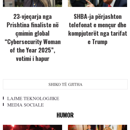
23-vjeçarja nga
SHBA-ja përjashton
Prishtina finaliste në
telefonat e mençur dhe
çmimin global
kompjuterët nga tarifat
“Cybersecurity Woman
e Trump
of the Year 2025”,
votimi i hapur
SHIKO TË GJITHA
LAJME TEKNOLOGJIKE
MEDIA SOCIALE
HUMOR