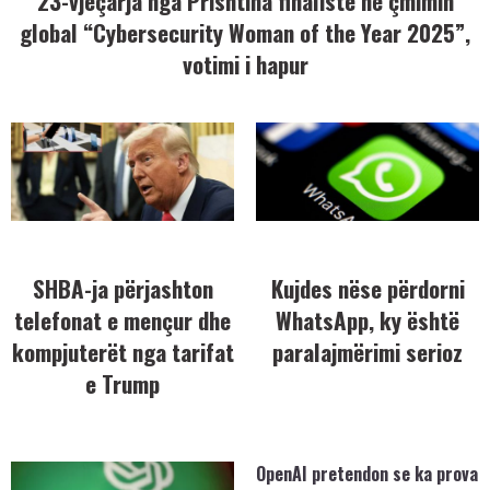
23-vjeçarja nga Prishtina finaliste në çmimin
global “Cybersecurity Woman of the Year 2025”,
votimi i hapur
SHBA-ja përjashton
Kujdes nëse përdorni
telefonat e mençur dhe
WhatsApp, ky është
kompjuterët nga tarifat
paralajmërimi serioz
e Trump
OpenAI pretendon se ka prova