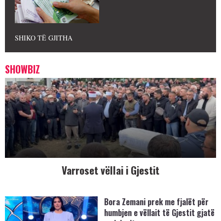
SHIKO TË GJITHA
SHOWBIZ
Varroset vëllai i Gjestit
Bora Zemani prek me fjalët për
humbjen e vëllait të Gjestit gjatë