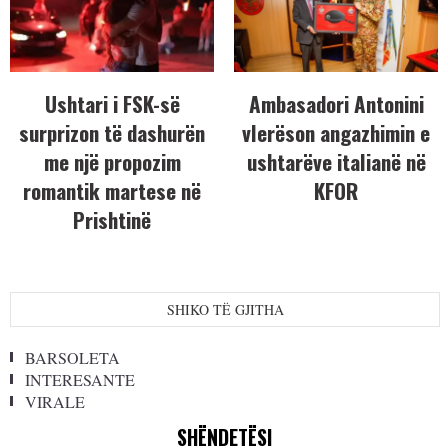
Ushtari i FSK-së
Ambasadori Antonini
surprizon të dashurën
vlerëson angazhimin e
me një propozim
ushtarëve italianë në
romantik martese në
KFOR
Prishtinë
SHIKO TË GJITHA
BARSOLETA
INTERESANTE
VIRALE
SHËNDETËSI