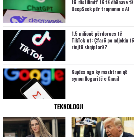
të ‘distilimit’ të të dhënave të
DeepSeek për trajnimin e AI
1.5 milionë përdorues të
TikTok-ut: Çfarë po ndjekin të
rinjtë shqiptarë?
Kujdes nga ky mashtrim që
synon llogaritë e Gmail
TEKNOLOGJI