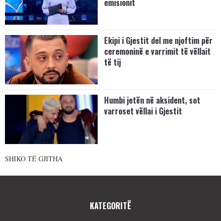
emisionit
Ekipi i Gjestit del me njoftim për
ceremoninë e varrimit të vëllait
të tij
Humbi jetën në aksident, sot
varroset vëllai i Gjestit
SHIKO TË GJITHA
KATEGORITË