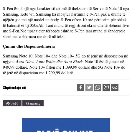
S-Pen është një nga karakteristikat më të theksuara të Serive të Nota 10 nga
Samsung. Këtë vit, Samsung ka mbajtur hartimin e S-Pen pak a shumë të
njëjtën gjë me një model unibody. S-Pen ofron 10 orë përdorim për shkak
të baterisë së tij 350uAh. Tani mund të regjistroni ekran dhe të shënoni live
me S-Pen.Një tipar tjetër tërheqës është se S-Pen tani mund të shndërrojë
shënimet e shkruara me dorë në tekst.
Çmimi dhe Disponueshmëria
Samsung Note 10, Note 10+ dhe Note 10+ 5G do të jenë në dispozicion në
ngjyra:
Aura Glow, Aura White dhe Aura Black
. Note 10 është çmuar në
949,99 dollarë, Note 10+ fillon me 1,099,99 dollarë dhe 5G Note 10+ do
të jetë në dispozicion me 1,299,99 dollarë.
Shpërndaje në
#Note10
#Samsung