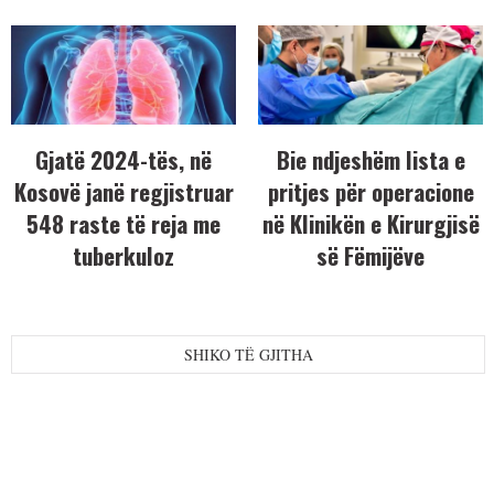
Gjatë 2024-tës, në
Bie ndjeshëm lista e
Kosovë janë regjistruar
pritjes për operacione
548 raste të reja me
në Klinikën e Kirurgjisë
tuberkuloz
së Fëmijëve
SHIKO TË GJITHA