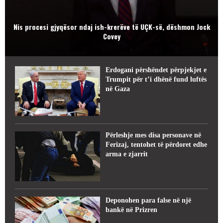
Nis procesi gjyqësor ndaj ish-krerëve të UÇK-së, dëshmon Jock
Covey
Erdogani përshëndet përpjekjet e
Trumpit për t’i dhënë fund luftës
në Gaza
Përleshje mes disa personave në
Ferizaj, tentohet të përdoret edhe
arma e zjarrit
Deponohen para false në një
bankë në Prizren