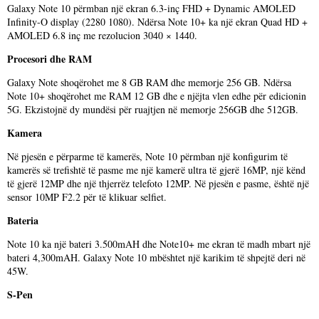
Galaxy Note 10 përmban një ekran 6.3-inç FHD + Dynamic AMOLED
Infinity-O display (2280 1080). Ndërsa Note 10+ ka një ekran Quad HD +
AMOLED 6.8 inç me rezolucion 3040 × 1440.
Procesori dhe RAM
Galaxy Note shoqërohet me 8 GB RAM dhe memorje 256 GB. Ndërsa
Note 10+ shoqërohet me RAM 12 GB dhe e njëjta vlen edhe për edicionin
5G. Ekzistojnë dy mundësi për ruajtjen në memorje 256GB dhe 512GB.
Kamera
Në pjesën e përparme të kamerës, Note 10 përmban një konfigurim të
kamerës së trefishtë të pasme me një kamerë ultra të gjerë 16MP, një kënd
të gjerë 12MP dhe një thjerrëz telefoto 12MP. Në pjesën e pasme, është një
sensor 10MP F2.2 për të klikuar selfiet.
Bateria
Note 10 ka një bateri 3.500mAH dhe Note10+ me ekran të madh mbart një
bateri 4,300mAH. Galaxy Note 10 mbështet një karikim të shpejtë deri në
45W.
S-Pen